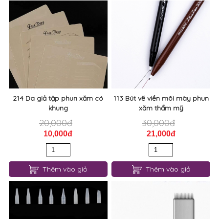
214 Da giả tập phun xăm có
113 Bút vẽ viền môi mày phun
khung
xăm thẩm mỹ
20,000đ
30,000đ
10,000đ
21,000đ
Thêm vào giỏ
Thêm vào giỏ