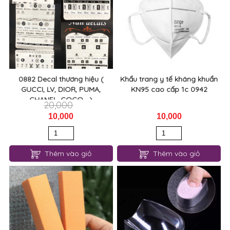
0882 Decal thương hiệu (
Khẩu trang y tế kháng khuẩn
GUCCI, LV, DIOR, PUMA,
KN95 cao cấp 1c 0942
CHANEL, COCO,...)
20,000
10,000
10,000
Thêm vào giỏ
Thêm vào giỏ