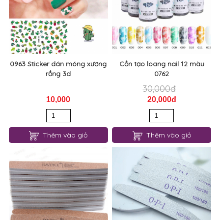
0963 Sticker dán móng xương
Cồn tạo loang nail 12 màu
rồng 3d
0762
30,000đ
10,000
20,000đ
Thêm vào giỏ
Thêm vào giỏ