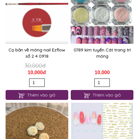
Cọ bản vẽ móng nail Ezflow
0789 kim tuyến Cát trang trí
số 2 4 0918
móng
30,000đ
10,000đ
10,000
Thêm vào giỏ
Thêm vào giỏ