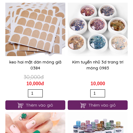
keo hai mặt dán móng giả
Kim tuyến nhũ 3d trang trí
0384
móng 0983
30,000đ
10,000đ
10,000
Thêm vào giỏ
Thêm vào giỏ