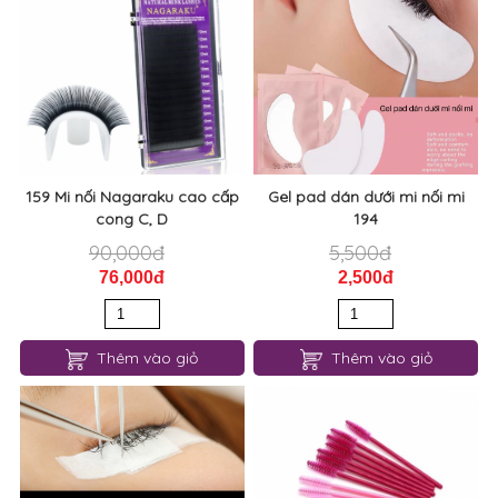
159 Mi nối Nagaraku cao cấp
Gel pad dán dưới mi nối mi
cong C, D
194
90,000đ
5,500đ
76,000đ
2,500đ
Thêm vào giỏ
Thêm vào giỏ