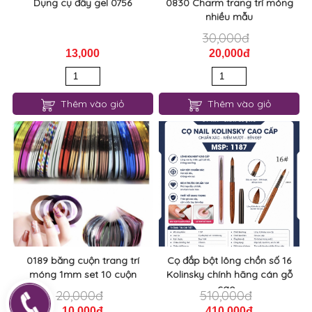
Dụng cụ đẩy gel 0756
0830 Charm trang trí móng
nhiều mẫu
30,000đ
13,000
20,000đ
Thêm vào giỏ
Thêm vào giỏ
0189 băng cuộn trang trí
Cọ đắp bột lông chồn số 16
móng 1mm set 10 cuộn
Kolinsky chính hãng cán gỗ
cao...
20,000đ
510,000đ
10,000đ
410,000đ