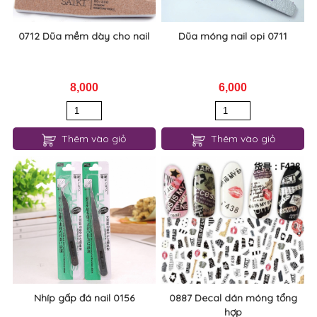
0712 Dũa mềm dày cho nail
Dũa móng nail opi 0711
8,000
6,000
Thêm vào giỏ
Thêm vào giỏ
Nhíp gấp đá nail 0156
0887 Decal dán móng tổng
hợp