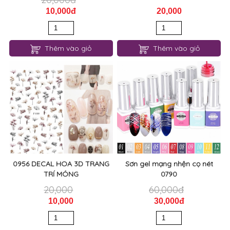
10,000đ
20,000
Thêm vào giỏ
Thêm vào giỏ
0956 DECAL HOA 3D TRANG
Sơn gel mạng nhện cọ nét
TRÍ MÓNG
0790
20,000
60,000đ
10,000
30,000đ