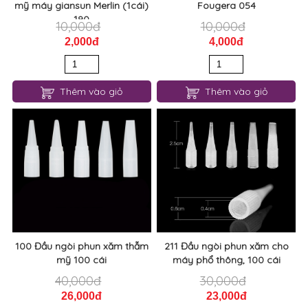
mỹ máy giansun Merlin (1cái)
Fougera 054
190
10,000đ
10,000đ
2,000đ
4,000đ
Thêm vào giỏ
Thêm vào giỏ
100 Đầu ngòi phun xăm thẫm
211 Đầu ngòi phun xăm cho
mỹ 100 cái
máy phổ thông, 100 cái
40,000đ
30,000đ
26,000đ
23,000đ