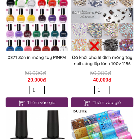
0871 Sơn in móng tay PINPAI
Đá khối pha lê đính móng tay
nail sáng lấp lánh 100v 1156
50,000đ
50,000đ
20,000đ
40,000đ
Thêm vào giỏ
Thêm vào giỏ