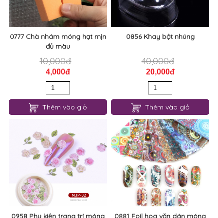
0777 Chà nhám móng hạt mịn
0856 Khay bột nhúng
đủ màu
10,000đ
40,000đ
4,000đ
20,000đ
Thêm vào giỏ
Thêm vào giỏ
0958 Phụ kiện trang trí móng
0881 Foil hoa văn dán móng