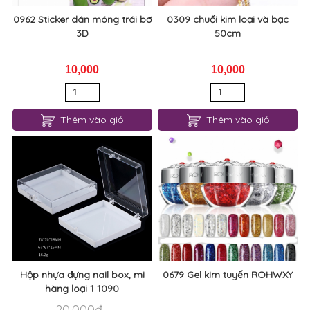
0962 Sticker dán móng trái bơ
0309 chuối kim loại và bạc
3D
50cm
10,000
10,000
Thêm vào giỏ
Thêm vào giỏ
Hộp nhựa đựng nail box, mi
0679 Gel kim tuyến ROHWXY
hàng loại 1 1090
20,000đ