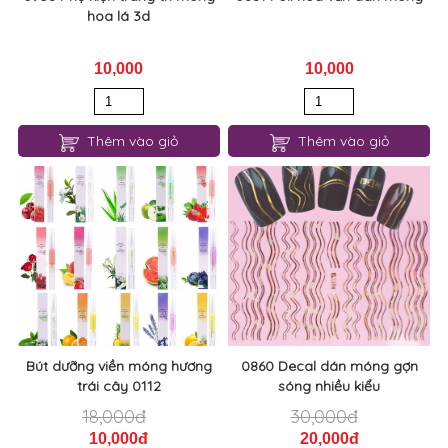
hoa lá 3d
10,000
10,000
Thêm vào giỏ
Thêm vào giỏ
Bút dưỡng viền móng hương
0860 Decal dán móng gợn
trái cây 0112
sóng nhiều kiểu
18,000đ
30,000đ
10,000đ
20,000đ