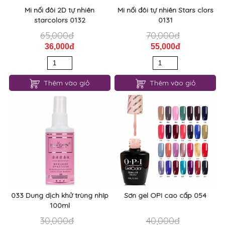
Mi nối đôi 2D tự nhiên
Mi nối đôi tự nhiên Stars clors
starcolors 0132
0131
65,000đ
70,000đ
36,000đ
55,000đ
Thêm vào giỏ
Thêm vào giỏ
033 Dung dịch khử trùng nhíp
Sơn gel OPI cao cấp 054
100ml
30,000đ
40,000đ