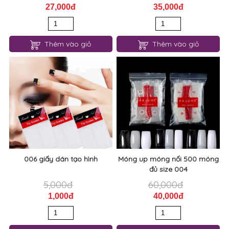
27,000đ
35,000đ
Thêm vào giỏ
Thêm vào giỏ
006 giấy dán tạo hình
Móng up móng nối 500 móng
đủ size 004
5,000đ
60,000đ
1,000đ
40,000đ