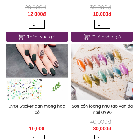
20,000đ
30,000đ
12,000đ
10,000đ
Thêm vào giỏ
Thêm vào giỏ
0964 Sticker dán móng hoa
Sơn cồn loang nhũ tạo vân đá
cỏ
nail 0990
40,000đ
10,000
30,000đ