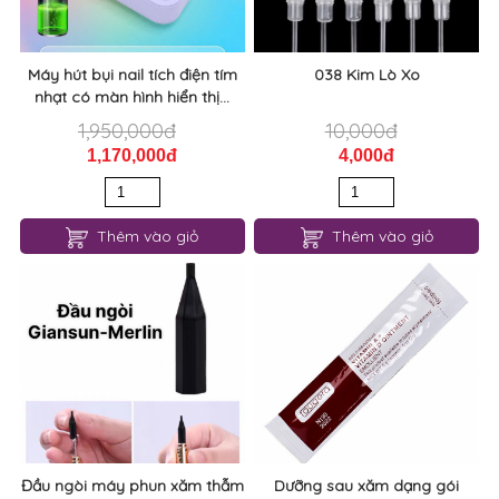
Máy hút bụi nail tích điện tím
038 Kim Lò Xo
nhạt có màn hình hiển thị...
1,950,000đ
10,000đ
1,170,000đ
4,000đ
Thêm vào giỏ
Thêm vào giỏ
Đầu ngòi máy phun xăm thẫm
Dưỡng sau xăm dạng gói