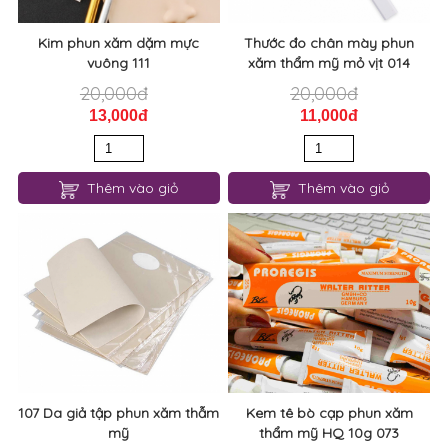
Kim phun xăm dặm mực
Thước đo chân mày phun
vuông 111
xăm thẩm mỹ mỏ vịt 014
20,000đ
20,000đ
13,000đ
11,000đ
Thêm vào giỏ
Thêm vào giỏ
107 Da giả tập phun xăm thẫm
Kem tê bò cạp phun xăm
mỹ
thẩm mỹ HQ 10g 073