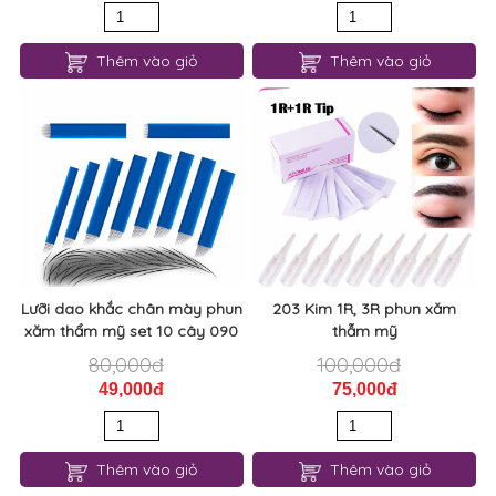
Thêm vào giỏ
Thêm vào giỏ
Lưỡi dao khắc chân mày phun
203 Kim 1R, 3R phun xăm
xăm thẩm mỹ set 10 cây 090
thẫm mỹ
80,000đ
100,000đ
49,000đ
75,000đ
Thêm vào giỏ
Thêm vào giỏ