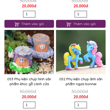
50,000đ
30,000đ
20,000đ
20,000đ
Thêm vào giỏ
Thêm vào giỏ
053 Phụ kiện chụp hình sản
052 Phụ kiện chụp ảnh sản
phẩm khúc gỗ cánh cửa
phẩm ngựa bonnei
30,000đ
30,000đ
20,000đ
20,000đ