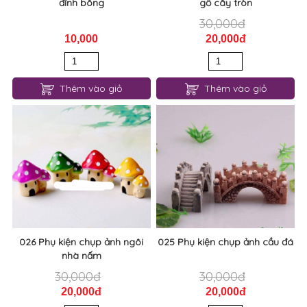
đính bông
gỗ cây tròn
30,000đ
10,000
20,000đ
Thêm vào giỏ
Thêm vào giỏ
026 Phụ kiện chụp ảnh ngôi
025 Phụ kiện chụp ảnh cầu đá
nhà nấm
30,000đ
30,000đ
20,000đ
20,000đ