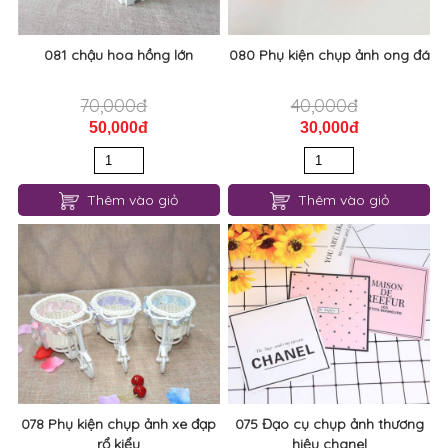
081 chậu hoa hồng lớn
080 Phụ kiện chụp ảnh ong đá
70,000đ
40,000đ
50,000đ
30,000đ
Thêm vào giỏ
Thêm vào giỏ
078 Phụ kiện chụp ảnh xe đạp
075 Đạo cụ chụp ảnh thương
rổ kiểu
hiệu chanel