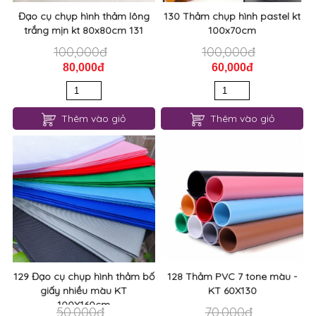
Đạo cụ chụp hình thảm lông
130 Thảm chụp hình pastel kt
trắng mịn kt 80x80cm 131
100x70cm
100,000đ
100,000đ
80,000đ
60,000đ
Thêm vào giỏ
Thêm vào giỏ
129 Đạo cụ chụp hình thảm bố
128 Thảm PVC 7 tone màu -
giấy nhiều màu KT
KT 60X130
100X160cm
50,000đ
70,000đ