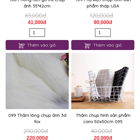
ảnh 35*42cm
phẩm tháp USA
65,000đ
120,000đ
41,000đ
90,000đ
Thêm vào giỏ
Thêm vào giỏ
099 Thảm lông chụp ảnh 3d
Thảm chụp hình sản phẩm
fox
caro 50x50cm 095
290,000đ
40,000đ
220,000đ
20,000đ