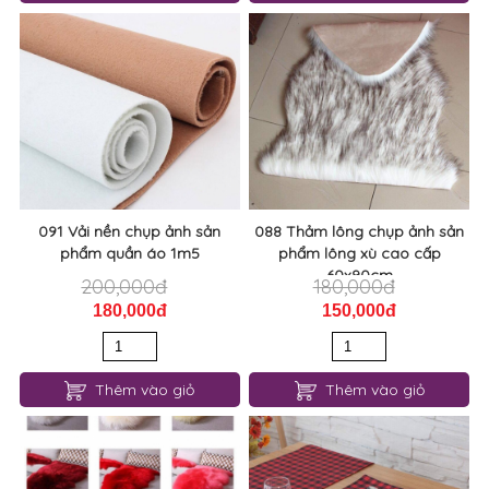
091 Vải nền chụp ảnh sản
088 Thảm lông chụp ảnh sản
phẩm quần áo 1m5
phẩm lông xù cao cấp
60x90cm
200,000đ
180,000đ
180,000đ
150,000đ
Thêm vào giỏ
Thêm vào giỏ