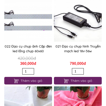
022 Đạo cụ chụp ảnh Cặp đèn
021 Đạo cụ chụp hình Truyền
led lồng chụp 60x60
mạch led 18v-36w
420,000đ
360,000đ
790,000đ
Thêm vào giỏ
Thêm vào giỏ