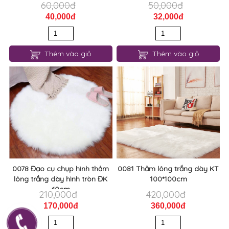
60,000đ
50,000đ
40,000đ
32,000đ
Thêm vào giỏ
Thêm vào giỏ
0078 Đạo cụ chụp hình thảm
0081 Thảm lông trắng dày KT
lông trắng dày hình tròn ĐK
100*100cm
60cm
210,000đ
420,000đ
170,000đ
360,000đ