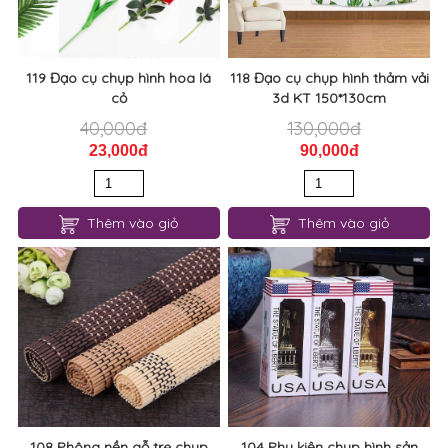
119 Đạo cụ chụp hình hoa lá
118 Đạo cụ chụp hình thảm vải
cỏ
3d KT 150*130cm
40,000đ
130,000đ
23,000đ
90,000đ
Thêm vào giỏ
Thêm vào giỏ
108 Phông nền gỗ tre chụp
104 Phụ kiện chụp hình sản