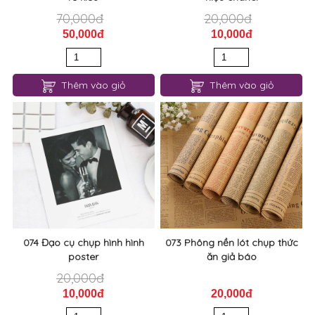
70,000đ
20,000đ
50,000đ
10,000đ
Thêm vào giỏ
Thêm vào giỏ
074 Đạo cụ chụp hình hình
073 Phông nền lót chụp thức
poster
ăn giả báo
20,000đ
10,000đ
20,000đ