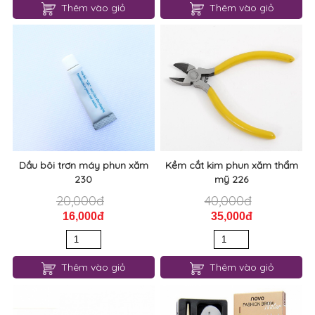
Thêm vào giỏ
Thêm vào giỏ
Dầu bôi trơn máy phun xăm
Kềm cắt kim phun xăm thẩm
230
mỹ 226
20,000đ
40,000đ
16,000đ
35,000đ
Thêm vào giỏ
Thêm vào giỏ