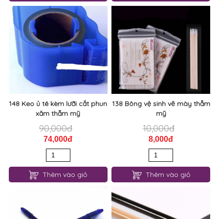
148 Keo ủ tê kèm lưỡi cắt phun
138 Bông vệ sinh vẽ mày thẫm
xăm thẫm mỹ
mỹ
90,000đ
10,000đ
74,000đ
8,000đ
Thêm vào giỏ
Thêm vào giỏ