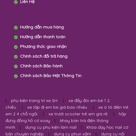
Liên Hệ
Hướng dẫn mua hàng
Hướng dẫn thanh toán
Phương thức giao nhận
Chính sách đổi trả hàng
Chính sách Bảo hành
Chính sách Bảo Mật Thông Tin
|
phụ kiện trang trí xe SH
|
xe đẩy đôi em bé 1 2
chiều
|
xe tập đi em bé giá bao nhiêu
|
xe ô tô điện trẻ
em 2 4 chỗ ngồi
|
xe trượt scooter trẻ em giá rẻ
|
hộp
đựng đồng hồ cơ xoay
|
khay bàn trà điện thông
minh
|
dụng cụ phụ kiện làm nail
|
khóa dạy học nail cơ
bản chuyên nghiệp
|
dụng cụ phun xăm
|
dụng cụ nối