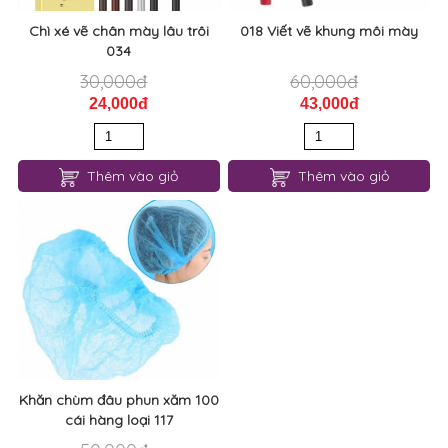
Chì xé vẽ chân mày lâu trôi
018 Viết vẽ khung môi mày
034
30,000đ
60,000đ
24,000đ
43,000đ
Thêm vào giỏ
Thêm vào giỏ
Khăn chùm đâu phun xăm 100
cái hàng loại 117