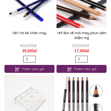
087 chì kẻ chân mày
145 Bút vẽ môi mày phun xăm
thẫm mỹ
40,000đ
20,000đ
35,000đ
17,000đ
Thêm vào giỏ
Thêm vào giỏ