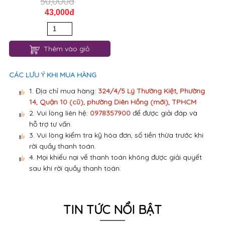
50,000đ
43,000đ
Thêm vào giỏ
CÁC LƯU Ý KHI MUA HÀNG
1. Địa chỉ mua hàng:
324/4/5 Lý Thường Kiệt, Phường
14, Quận 10 (cũ), phường Diên Hồng (mới), TPHCM
2. Vui lòng liên hệ:
0978357900
để được giải đáp và
hỗ trợ tư vấn.
3. Vui lòng kiểm tra kỹ hóa đơn, số tiền thừa trước khi
rời quầy thanh toán.
4. Mọi khiếu nại về thanh toán không được giải quyết
sau khi rời quầy thanh toán.
TIN TỨC NỔI BẬT