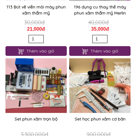
113 Bút vẽ viền môi mày phun
196 dụng cu thay thế máy
xăm thẩm mỹ
phun xăm thẩm mỹ Merlin
30,000đ
40,000đ
21,000đ
35,000đ
Thêm vào giỏ
Thêm vào giỏ
Set phun xăm trọn bộ
Set học phun xăm cơ bản
3,300,000đ
900,000đ