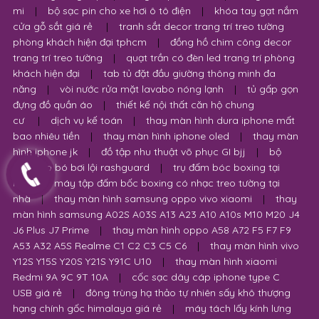
mi
|
bộ sạc pin cho xe hơi ô tô điện
|
khóa tay gạt nắm
cửa gỗ sắt giá rẻ
|
tranh sắt decor trang trí treo tường
phòng khách hiện đại tphcm
|
đồng hồ chim công decor
trang trí treo tường
|
quạt trần có đèn led trang trí phòng
khách hiện đại
|
tab tủ đặt đầu giường thông minh đa
năng
|
vòi nước rửa mặt lavabo nóng lạnh
|
tủ gấp gọn
đựng đồ quần áo
|
thiết kế nội thất căn hộ chung
cư
|
dịch vụ kế toán
|
thay màn hình dura iphone mất
bao nhiêu tiền
|
thay màn hình iphone oled
|
thay màn
hình iphone jk
|
đồ tập nhu thuật võ phục GI bjj
|
bộ
quần áo bó bơi lội rashguard
|
trụ đấm bóc boxing tại
nhà
|
máy tập đấm bốc boxing có nhạc treo tường tại
nhà
|
thay màn hình samsung oppo vivo xiaomi
|
thay
màn hình samsung A02S A03S A13 A23 A10 A10s M10 M20 J4
J6 Plus J7 Prime
|
thay màn hình oppo A58 A72 F5 F7 F9
A53 A32 A5S Realme C1 C2 C3 C5 C6
|
thay màn hình vivo
Y12S Y15S Y20S Y21S Y91C U10
|
thay màn hình xiaomi
Redmi 9A 9C 9T 10A
|
cốc sạc dây cáp iphone type C
USB giá rẻ
|
đông trùng hạ thảo tự nhiên sấy khô thượng
hạng chính gốc himalaya giá rẻ
|
máy tách lấy kính lưng