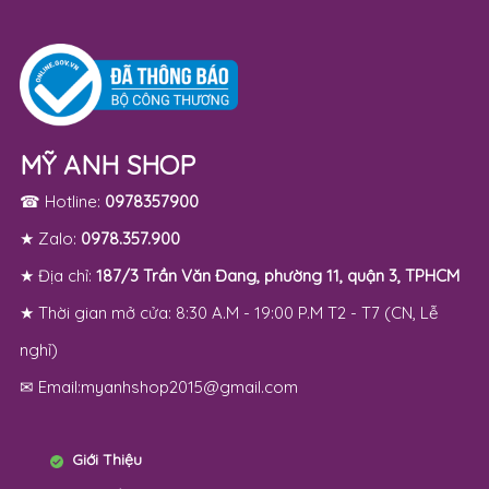
MỸ ANH SHOP
☎ Hotline:
0978357900
★ Zalo:
0978.357.900
★ Địa chỉ:
187/3 Trần Văn Đang, phường 11, quận 3, TPHCM
★ Thời gian mở cửa: 8:30 A.M - 19:00 P.M T2 - T7 (CN, Lễ
nghỉ)
✉ Email:myanhshop2015@gmail.com
Giới Thiệu