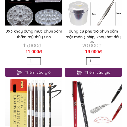
093 khây đựng mực phun xăm
dụng cụ phụ trợ phun xăm
thẩm mỹ thủy tinh
một món ( nhíp, khay hạt đậu,
hộp...
15,000đ
20,000đ
11,000đ
19,000đ
Thêm vào giỏ
Thêm vào giỏ