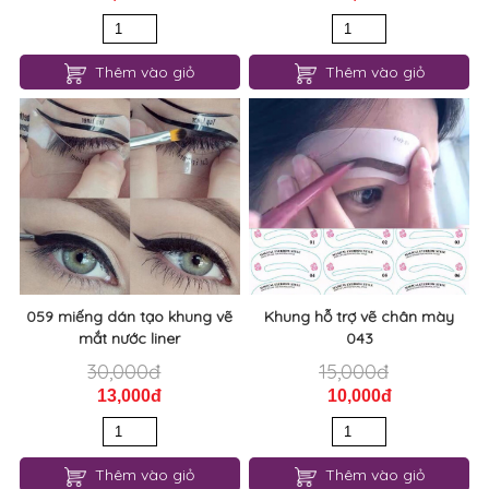
Thêm vào giỏ
Thêm vào giỏ
059 miếng dán tạo khung vẽ
Khung hỗ trợ vẽ chân mày
mắt nước liner
043
30,000đ
15,000đ
13,000đ
10,000đ
Thêm vào giỏ
Thêm vào giỏ