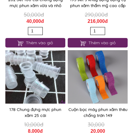
mực phun xăm vừa và nhỏ
phun xăm thẩm mỹ cao cấp
50,000đ
290,000đ
40,000đ
216,000đ
Thêm vào giỏ
Thêm vào giỏ
178 Chung đựng mực phun
Cuộn bọc máy phun xăm thêu
xăm 25 cái
chống trơn 149
10,000đ
30,000
8,000đ
20,000