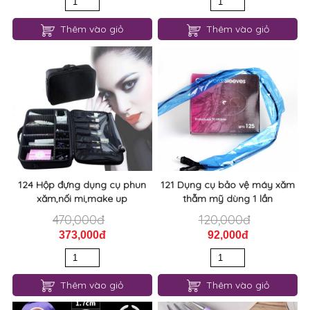
Thêm vào giỏ
Thêm vào giỏ
124 Hộp đựng dụng cụ phun
121 Dụng cụ bảo vệ máy xăm
xăm,nối mi,make up
thẫm mỹ dùng 1 lần
470,000đ
120,000đ
373,000đ
92,000đ
Thêm vào giỏ
Thêm vào giỏ