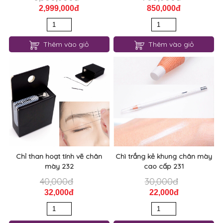
2,999,000đ
850,000đ
Thêm vào giỏ
Thêm vào giỏ
Chỉ than hoạt tính vẽ chân
Chì trắng kẻ khung chân mày
mày 232
cao cấp 231
40,000đ
30,000đ
32,000đ
22,000đ