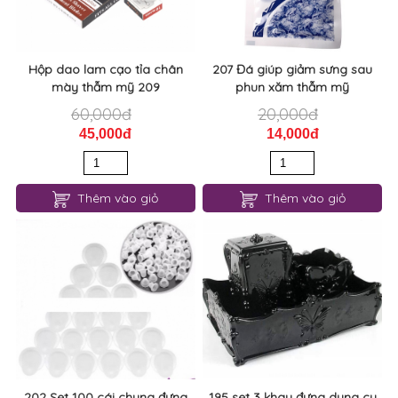
Hộp dao lam cạo tỉa chân
207 Đá giúp giảm sưng sau
mày thẫm mỹ 209
phun xăm thẫm mỹ
60,000đ
20,000đ
45,000đ
14,000đ
Thêm vào giỏ
Thêm vào giỏ
202 Set 100 cái chung đựng
195 set 3 khay đựng dụng cụ