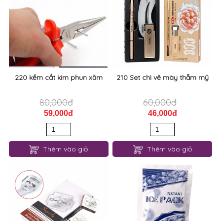
220 kềm cắt kim phun xăm
210 Set chì vẽ mày thẫm mỹ
80,000đ
60,000đ
59,000đ
46,000đ
Thêm vào giỏ
Thêm vào giỏ