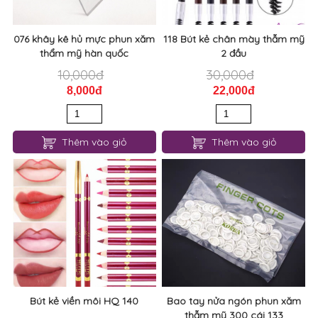
076 khây kê hủ mực phun xăm
118 Bút kẻ chân mày thẫm mỹ
thẩm mỹ hàn quốc
2 đầu
10,000đ
30,000đ
8,000đ
22,000đ
Thêm vào giỏ
Thêm vào giỏ
Bút kẻ viền môi HQ 140
Bao tay nửa ngón phun xăm
thẫm mỹ 300 cái 133