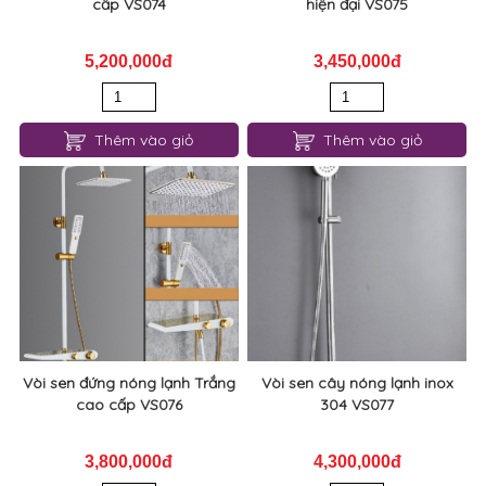
cấp VS074
hiện đại VS075
5,200,000đ
3,450,000đ
Thêm vào giỏ
Thêm vào giỏ
Vòi sen đứng nóng lạnh Trắng
Vòi sen cây nóng lạnh inox
cao cấp VS076
304 VS077
3,800,000đ
4,300,000đ