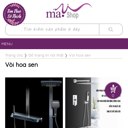
MENU
Trang chủ
❯
Đồ trang trí nội thất
❯
Vòi hoa sen
Vòi hoa sen
0