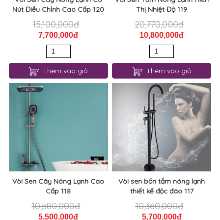
Nút Điều Chỉnh Cao Cấp 120
Thị Nhiệt Độ 119
15,100,000đ
20,770,000đ
7,700,000đ
10,800,000đ
Thêm vào giỏ
Thêm vào giỏ
Vòi Sen Cây Nóng Lạnh Cao
Vòi sen bồn tắm nóng lạnh
Cấp 118
thiết kế độc đáo 117
10,580,000đ
10,360,000đ
5,500,000đ
5,700,000đ