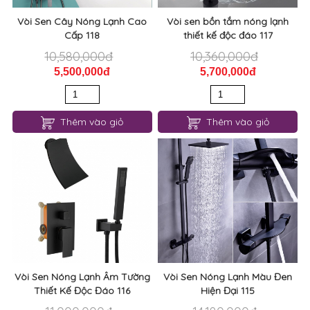
Vòi Sen Cây Nóng Lạnh Cao
Vòi sen bồn tắm nóng lạnh
Cấp 118
thiết kế độc đáo 117
10,580,000đ
10,360,000đ
5,500,000đ
5,700,000đ
Thêm vào giỏ
Thêm vào giỏ
Vòi Sen Nóng Lạnh Âm Tường
Vòi Sen Nóng Lạnh Màu Đen
Thiết Kế Độc Đáo 116
Hiện Đại 115