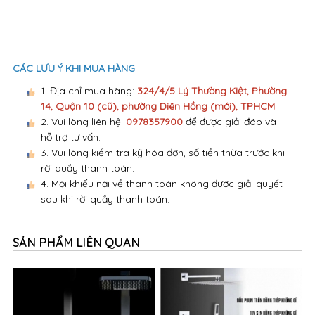
CÁC LƯU Ý KHI MUA HÀNG
1. Địa chỉ mua hàng:
324/4/5 Lý Thường Kiệt, Phường
14, Quận 10 (cũ), phường Diên Hồng (mới), TPHCM
2. Vui lòng liên hệ:
0978357900
để được giải đáp và
hỗ trợ tư vấn.
3. Vui lòng kiểm tra kỹ hóa đơn, số tiền thừa trước khi
rời quầy thanh toán.
4. Mọi khiếu nại về thanh toán không được giải quyết
sau khi rời quầy thanh toán.
SẢN PHẨM LIÊN QUAN