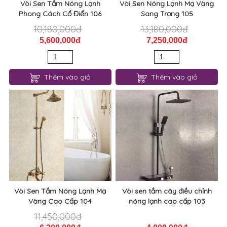
Vòi Sen Tắm Nóng Lạnh
Vòi Sen Nóng Lạnh Mạ Vàng
Phong Cách Cổ Điển 106
Sang Trọng 105
10,180,000đ
13,180,000đ
5,600,000đ
7,250,000đ
Thêm vào giỏ
Thêm vào giỏ
Vòi Sen Tắm Nóng Lạnh Mạ
Vòi sen tắm cây điều chỉnh
Vàng Cao Cấp 104
nóng lạnh cao cấp 103
11,450,000đ