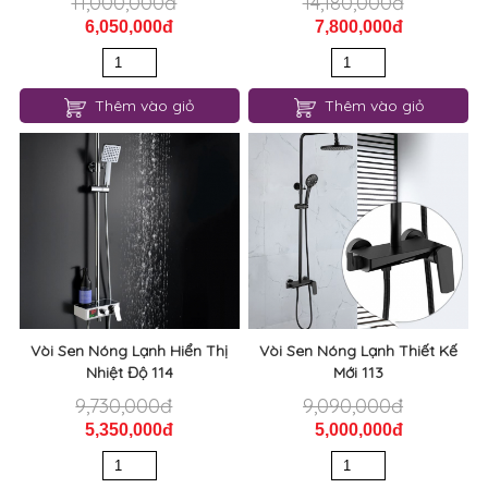
11,000,000đ
14,180,000đ
6,050,000đ
7,800,000đ
Thêm vào giỏ
Thêm vào giỏ
Vòi Sen Nóng Lạnh Hiển Thị
Vòi Sen Nóng Lạnh Thiết Kế
Nhiệt Độ 114
Mới 113
9,730,000đ
9,090,000đ
5,350,000đ
5,000,000đ