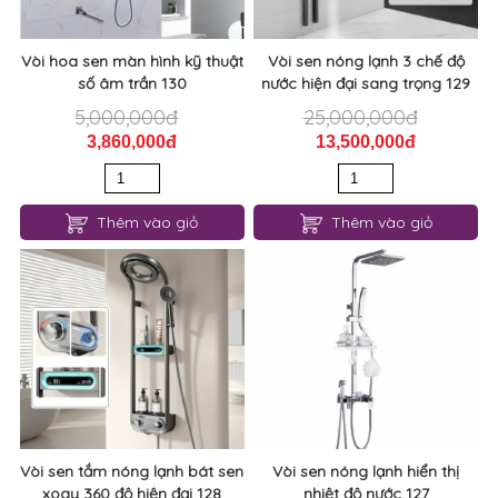
Vòi hoa sen màn hình kỹ thuật
Vòi sen nóng lạnh 3 chế độ
số âm trần 130
nước hiện đại sang trọng 129
5,000,000đ
25,000,000đ
3,860,000đ
13,500,000đ
Thêm vào giỏ
Thêm vào giỏ
Vòi sen tắm nóng lạnh bát sen
Vòi sen nóng lạnh hiển thị
xoay 360 độ hiện đại 128
nhiệt độ nước 127