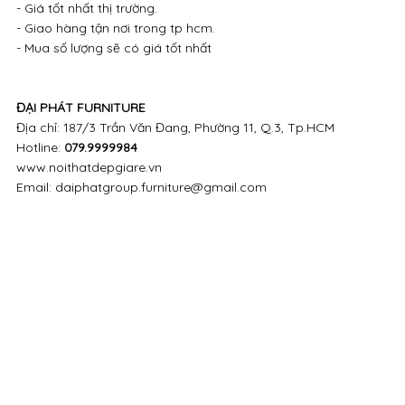
- Giá tốt nhất thị trường.
- Giao hàng tận nơi trong tp hcm.
- Mua số lượng sẽ có giá tốt nhất
ĐẠI PHÁT FURNITURE
Địa chỉ: 187/3 Trần Văn Đang, Phường 11, Q.3, Tp.HCM
Hotline:
079.9999984
www.noithatdepgiare.vn
Email: daiphatgroup.furniture@gmail.com