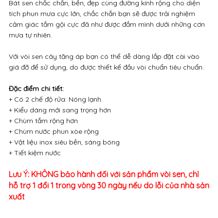
Bát sen chắc chắn, bền, đẹp cùng đường kính rộng cho diện
tích phun mưa cực lớn, chắc chắn bạn sẽ được trải nghiệm
cảm giác tắm gội cực đã như được đắm mình dưới những cơn
mưa tự nhiên.
Với vòi sen cây tăng áp bạn có thể dễ dàng lắp đặt cài vào
giá đỡ để sử dụng, do được thiết kế đầu vòi chuẩn tiêu chuẩn.
Đặc điểm chi tiết:
+ Có 2 chế độ rửa: Nóng lạnh
+ Kiểu dáng mới sang trọng hơn
+ Chùm tắm rộng hơn
+ Chùm nước phun xòe rộng
+ Vật liệu inox siêu bền, sáng bóng
+ Tiết kiệm nước
Lưu Ý: KHÔNG bảo hành đối với sản phẩm vòi sen, chỉ
hỗ trợ 1 đổi 1 trong vòng 30 ngày nếu do lỗi của nhà sản
xuất