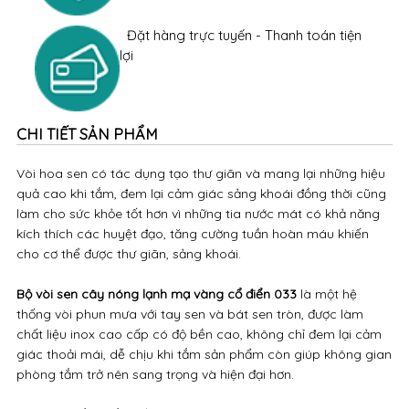
Đặt hàng trực tuyến - Thanh toán tiện
lợi
CHI TIẾT SẢN PHẨM
Vòi hoa sen có tác dụng tạo thư giãn và mang lại những hiệu
quả cao khi tắm, đem lại cảm giác sảng khoái đồng thời cũng
làm cho sức khỏe tốt hơn vì những tia nước mát có khả năng
kích thích các huyệt đạo, tăng cường tuần hoàn máu khiến
cho cơ thể được thư giãn, sảng khoái.
Bộ vòi sen cây nóng lạnh mạ vàng cổ điển 033
là một hệ
thống vòi phun mưa với tay sen và bát sen tròn, được làm
chất liệu inox cao cấp có độ bền cao, không chỉ đem lại cảm
giác thoải mái, dễ chịu khi tắm sản phẩm còn giúp không gian
phòng tắm trở nên sang trọng và hiện đại hơn.