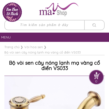
MENU
Trang chủ
❯
Vòi hoa sen
❯
Bộ vòi sen cây nóng lạnh mạ vàng cổ điển VS033
Bộ vòi sen cây nóng lạnh mạ vàng cổ
điển VS033
0