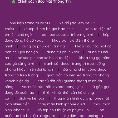
Chính sách Bảo Mật Thông Tin
|
phụ kiện trang trí xe SH
|
xe đẩy đôi em bé 1 2
chiều
|
xe tập đi em bé giá bao nhiêu
|
xe ô tô điện trẻ
em 2 4 chỗ ngồi
|
xe trượt scooter trẻ em giá rẻ
|
hộp
đựng đồng hồ cơ xoay
|
khay bàn trà điện thông
minh
|
dụng cụ phụ kiện làm nail
|
khóa dạy học nail cơ
bản chuyên nghiệp
|
dụng cụ phun xăm
|
dụng cụ nối
mi
|
bộ sạc pin cho xe hơi ô tô điện
|
khóa tay gạt nắm
cửa gỗ sắt giá rẻ
|
tranh sắt decor trang trí treo tường
phòng khách hiện đại tphcm
|
đồng hồ chim công decor
trang trí treo tường
|
quạt trần có đèn led trang trí phòng
khách hiện đại
|
tab tủ đặt đầu giường thông minh đa
năng
|
vòi nước rửa mặt lavabo nóng lạnh
|
tủ gấp gọn
đựng đồ quần áo
|
thiết kế nội thất căn hộ chung
cư
|
dịch vụ kế toán
|
thay màn hình dura iphone mất
bao nhiêu tiền
|
thay màn hình iphone oled
|
thay màn
hình iphone jk
|
đồ tập nhu thuật võ phục GI bjj
|
bộ
quần áo bó bơi lội rashguard
|
trụ đấm bóc boxing tại