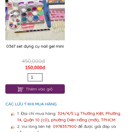
0367 set dụng cụ nail gel mini
450,000đ
150,000đ
Thêm vào giỏ
CÁC LƯU Ý KHI MUA HÀNG
1. Địa chỉ mua hàng:
324/4/5 Lý Thường Kiệt, Phường
14, Quận 10 (cũ), phường Diên Hồng (mới), TPHCM
2. Vui lòng liên hệ:
0978357900
để được giải đáp và