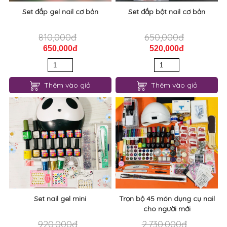
Set đắp gel nail cơ bản
Set đắp bột nail cơ bản
810,000đ
650,000đ
650,000đ
520,000đ
Thêm vào giỏ
Thêm vào giỏ
Set nail gel mini
Trọn bộ 45 món dụng cụ nail
cho người mới
920,000đ
2,730,000đ