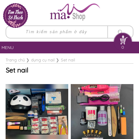
0
MENU
Trang chủ
❯
dụng cụ nail
❯
Set nail
Set nail