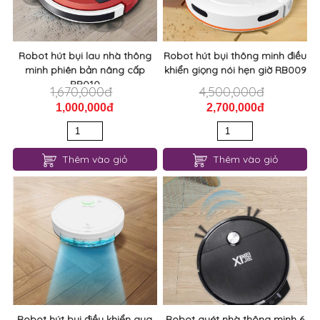
Robot hút bụi lau nhà thông
Robot hút bụi thông minh điều
minh phiên bản nâng cấp
khiển giọng nói hẹn giờ RB009
RB010
1,670,000đ
4,500,000đ
1,000,000đ
2,700,000đ
Thêm vào giỏ
Thêm vào giỏ
Robot hút bụi điều khiển qua
Robot quét nhà thông minh 6