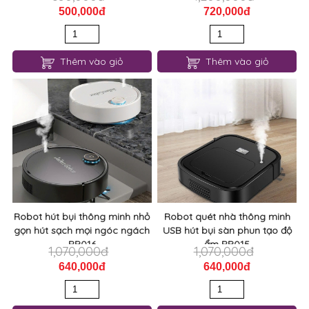
500,000đ
720,000đ
Thêm vào giỏ
Thêm vào giỏ
Robot hút bụi thông minh nhỏ
Robot quét nhà thông minh
gọn hút sạch mọi ngóc ngách
USB hút bụi sàn phun tạo độ
RB016
ẩm RB015
1,070,000đ
1,070,000đ
640,000đ
640,000đ