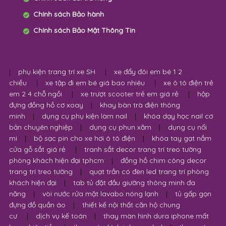
Chính sách Bảo hành
Chính sách Bảo Mật Thông Tin
|
phụ kiện trang trí xe SH
|
xe đẩy đôi em bé 1 2
chiều
|
xe tập đi em bé giá bao nhiêu
|
xe ô tô điện trẻ
em 2 4 chỗ ngồi
|
xe trượt scooter trẻ em giá rẻ
|
hộp
đựng đồng hồ cơ xoay
|
khay bàn trà điện thông
minh
|
dụng cụ phụ kiện làm nail
|
khóa dạy học nail cơ
bản chuyên nghiệp
|
dụng cụ phun xăm
|
dụng cụ nối
mi
|
bộ sạc pin cho xe hơi ô tô điện
|
khóa tay gạt nắm
cửa gỗ sắt giá rẻ
|
tranh sắt decor trang trí treo tường
phòng khách hiện đại tphcm
|
đồng hồ chim công decor
trang trí treo tường
|
quạt trần có đèn led trang trí phòng
khách hiện đại
|
tab tủ đặt đầu giường thông minh đa
năng
|
vòi nước rửa mặt lavabo nóng lạnh
|
tủ gấp gọn
đựng đồ quần áo
|
thiết kế nội thất căn hộ chung
cư
|
dịch vụ kế toán
|
thay màn hình dura iphone mất