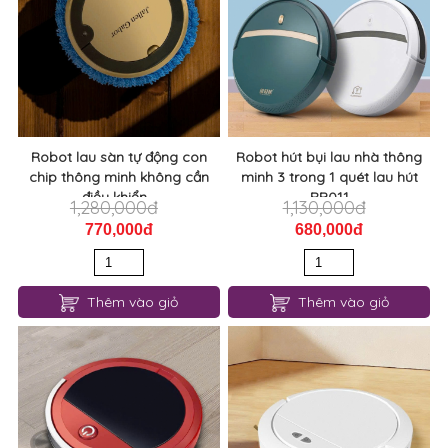
Robot lau sàn tự động con
Robot hút bụi lau nhà thông
chip thông minh không cần
minh 3 trong 1 quét lau hút
điều khiển...
RB011
1,280,000đ
1,130,000đ
770,000đ
680,000đ
Thêm vào giỏ
Thêm vào giỏ