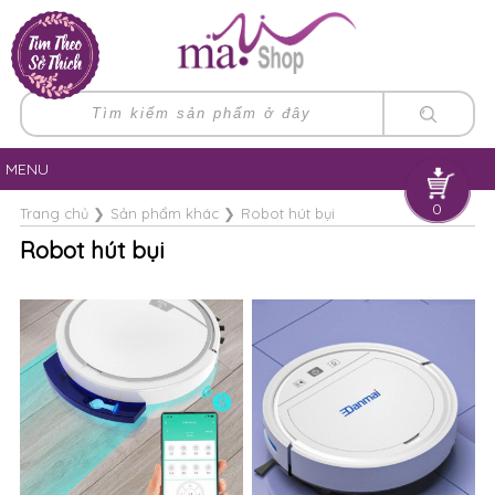
MENU
0
Trang chủ
❯
Sản phẩm khác
❯
Robot hút bụi
Robot hút bụi