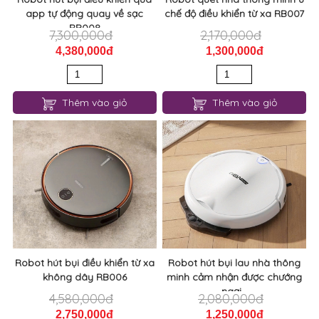
app tự động quay về sạc
chế độ điều khiển từ xa RB007
RB008
7,300,000đ
2,170,000đ
4,380,000đ
1,300,000đ
Thêm vào giỏ
Thêm vào giỏ
Robot hút bụi điều khiển từ xa
Robot hút bụi lau nhà thông
không dây RB006
minh cảm nhận được chướng
ngại...
4,580,000đ
2,080,000đ
2,750,000đ
1,250,000đ