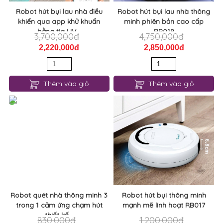
Robot hút bụi lau nhà điều
Robot hút bụi lau nhà thông
khiển qua app khử khuẩn
minh phiên bản cao cấp
bằng tia UV...
RB019
3,700,000đ
4,750,000đ
2,220,000đ
2,850,000đ
Thêm vào giỏ
Thêm vào giỏ
Robot quét nhà thông minh 3
Robot hút bụi thông minh
trong 1 cảm ứng chạm hút
mạnh mẽ linh hoạt RB017
thiết kế...
830,000đ
1,200,000đ