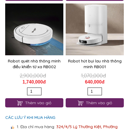
Robot quét nhà thông minh
Robot hút bụi lau nhà thông
điều khiển từ xa RB002
minh RB001
2,900,000đ
1,070,000đ
1,740,000đ
640,000đ
Thêm vào giỏ
Thêm vào giỏ
CÁC LƯU Ý KHI MUA HÀNG
1. Địa chỉ mua hàng:
324/4/5 Lý Thường Kiệt, Phường