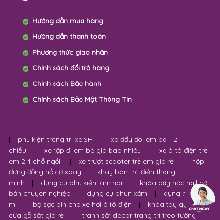
Hướng dẫn mua hàng
Hướng dẫn thanh toán
Phương thức giao nhận
Chính sách đổi trả hàng
Chính sách Bảo hành
Chính sách Bảo Mật Thông Tin
|
phụ kiện trang trí xe SH
|
xe đẩy đôi em bé 1 2
chiều
|
xe tập đi em bé giá bao nhiêu
|
xe ô tô điện trẻ
em 2 4 chỗ ngồi
|
xe trượt scooter trẻ em giá rẻ
|
hộp
đựng đồng hồ cơ xoay
|
khay bàn trà điện thông
minh
|
dụng cụ phụ kiện làm nail
|
khóa dạy học nail cơ
bản chuyên nghiệp
|
dụng cụ phun xăm
|
dụng cụ nối
mi
|
bộ sạc pin cho xe hơi ô tô điện
|
khóa tay gạt nắm
cửa gỗ sắt giá rẻ
|
tranh sắt decor trang trí treo tường