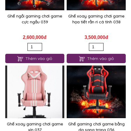
Ghế ngồi gaming chơi game
Ghế xoay gaming chơi game
cực ngầu 039
họa tiết rằn ri cá tính 038
2,600,000đ
3,500,000đ
Thêm vào giỏ
Thêm vào giỏ
Ghế xoay gaming chơi game
Ghế gaming chơi game bằng
xịn 037
da sang trọng 036