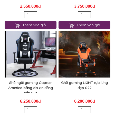
2,550,000đ
3,750,000đ
Thêm vào giỏ
Thêm vào giỏ
Ghế ngồi gaming Captain
Ghế gaming LIGHT tựa lưng
America bằng da xịn đẳng
đẹp 022
cấp 023
6,250,000đ
6,200,000đ