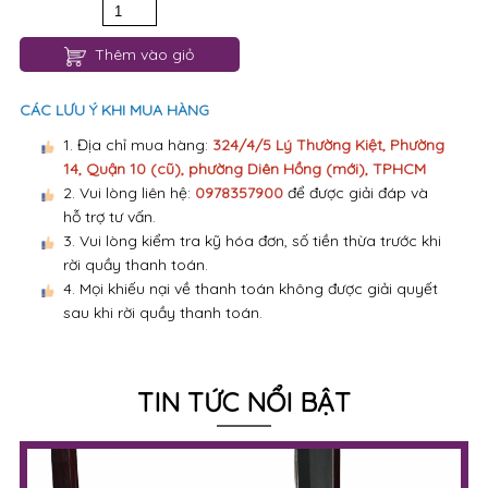
Thêm vào giỏ
CÁC LƯU Ý KHI MUA HÀNG
1. Địa chỉ mua hàng:
324/4/5 Lý Thường Kiệt, Phường
14, Quận 10 (cũ), phường Diên Hồng (mới), TPHCM
2. Vui lòng liên hệ:
0978357900
để được giải đáp và
hỗ trợ tư vấn.
3. Vui lòng kiểm tra kỹ hóa đơn, số tiền thừa trước khi
rời quầy thanh toán.
4. Mọi khiếu nại về thanh toán không được giải quyết
sau khi rời quầy thanh toán.
TIN TỨC NỔI BẬT