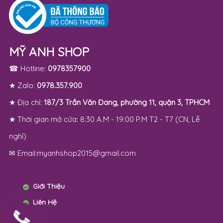
MỸ ANH SHOP
☎ Hotline:
0978357900
★ Zalo:
0978.357.900
★ Địa chỉ:
187/3 Trần Văn Đang, phường 11, quận 3, TPHCM
★ Thời gian mở cửa: 8:30 A.M - 19:00 P.M T2 - T7 (CN, Lễ
nghỉ)
✉ Email:myanhshop2015@gmail.com
Giới Thiệu
Liên Hệ