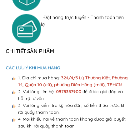
Đặt hàng trực tuyến - Thanh toán tiện
lợi
CHI TIẾT SẢN PHẨM
CÁC LƯU Ý KHI MUA HÀNG
1. Địa chỉ mua hàng:
324/4/5 Lý Thường Kiệt, Phường
14, Quận 10 (cũ), phường Diên Hồng (mới), TPHCM
2. Vui lòng liên hệ:
0978357900
để được giải đáp và
hỗ trợ tư vấn.
3. Vui lòng kiểm tra kỹ hóa đơn, số tiền thừa trước khi
rời quầy thanh toán.
4. Mọi khiếu nại về thanh toán không được giải quyết
sau khi rời quầy thanh toán.