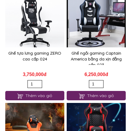
Ghế tựa lưng gaming ZERO
Ghế ngồi gaming Captain
cao cấp 024
America bằng da xịn đẳng
cấp 023
3,750,000đ
6,250,000đ
Thêm vào giỏ
Thêm vào giỏ