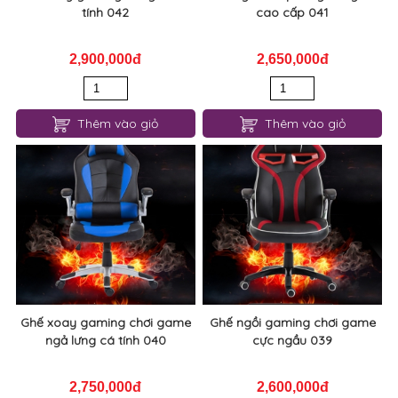
tính 042
cao cấp 041
2,900,000đ
2,650,000đ
Thêm vào giỏ
Thêm vào giỏ
Ghế xoay gaming chơi game
Ghế ngồi gaming chơi game
ngả lưng cá tính 040
cực ngầu 039
2,750,000đ
2,600,000đ