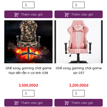
Thêm vào giỏ
Thêm vào giỏ
Ghế xoay gaming chơi game
Ghế xoay gaming chơi game
họa tiết rằn ri cá tính 038
xịn 037
3,500,000đ
3,200,000đ
Thêm vào giỏ
Thêm vào giỏ