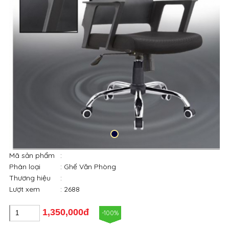
Mã sản phẩm
:
Phân loại
: Ghế Văn Phòng
Thương hiệu
:
Lượt xem
: 2688
1,350,000đ
-100%