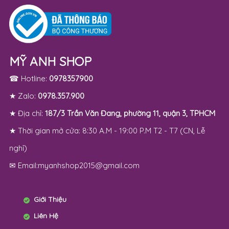
MỸ ANH SHOP
☎ Hotline:
0978357900
★ Zalo:
0978.357.900
★ Địa chỉ:
187/3 Trần Văn Đang, phường 11, quận 3, TPHCM
★ Thời gian mở cửa: 8:30 A.M - 19:00 P.M T2 - T7 (CN, Lễ
nghỉ)
✉ Email:myanhshop2015@gmail.com
Giới Thiệu
Liên Hệ