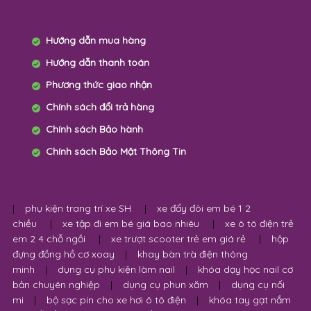
Hướng dẫn mua hàng
Hướng dẫn thanh toán
Phương thức giao nhận
Chính sách đổi trả hàng
Chính sách Bảo hành
Chính sách Bảo Mật Thông Tin
|
phụ kiện trang trí xe SH
|
xe đẩy đôi em bé 1 2
chiều
|
xe tập đi em bé giá bao nhiêu
|
xe ô tô điện trẻ
em 2 4 chỗ ngồi
|
xe trượt scooter trẻ em giá rẻ
|
hộp
đựng đồng hồ cơ xoay
|
khay bàn trà điện thông
minh
|
dụng cụ phụ kiện làm nail
|
khóa dạy học nail cơ
bản chuyên nghiệp
|
dụng cụ phun xăm
|
dụng cụ nối
mi
|
bộ sạc pin cho xe hơi ô tô điện
|
khóa tay gạt nắm