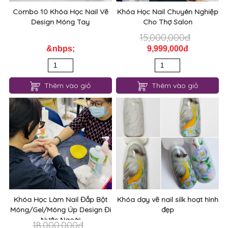
Combo 10 Khóa Học Nail Vẽ
Khóa Học Nail Chuyên Nghiệp
Design Móng Tay
Cho Thợ Salon
15,000,000đ
&nbps;
9,999,000đ
Thêm vào giỏ
Thêm vào giỏ
Khóa Học Làm Nail Đắp Bột
Khóa dạy vẽ nail silk hoạt hình
Móng/Gel/Móng Úp Design Đi
đẹp
Nước Ngoài
18,000,000đ