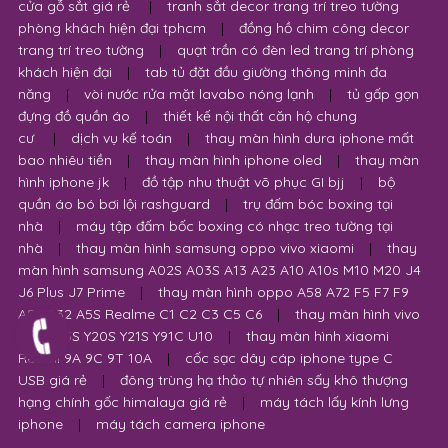
cửa gỗ sắt giá rẻ
|
tranh sắt decor trang trí treo tường
phòng khách hiện đại tphcm
|
đồng hồ chim công decor
trang trí treo tường
|
quạt trần có đèn led trang trí phòng
khách hiện đại
|
tab tủ đặt đầu giường thông minh đa
năng
|
vòi nước rửa mặt lavabo nóng lạnh
|
tủ gấp gọn
đựng đồ quần áo
|
thiết kế nội thất căn hộ chung
cư
|
dịch vụ kế toán
|
thay màn hình dura iphone mất
bao nhiêu tiền
|
thay màn hình iphone oled
|
thay màn
hình iphone jk
|
đồ tập nhu thuật võ phục GI bjj
|
bộ
quần áo bó bơi lội rashguard
|
trụ đấm bóc boxing tại
nhà
|
máy tập đấm bốc boxing có nhạc treo tường tại
nhà
|
thay màn hình samsung oppo vivo xiaomi
|
thay
màn hình samsung A02S A03S A13 A23 A10 A10s M10 M20 J4
J6 Plus J7 Prime
|
thay màn hình oppo A58 A72 F5 F7 F9
A53 A32 A5S Realme C1 C2 C3 C5 C6
|
thay màn hình vivo
Y12S Y15S Y20S Y21S Y91C U10
|
thay màn hình xiaomi
Redmi 9A 9C 9T 10A
|
cốc sạc dây cáp iphone type C
USB giá rẻ
|
đông trùng hạ thảo tự nhiên sấy khô thượng
hạng chính gốc himalaya giá rẻ
|
máy tách lấy kính lưng
iphone
|
máy tách camera iphone