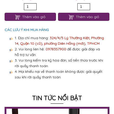
Thêm vào giỏ
Thêm vào giỏ
CÁC LƯU Ý KHI MUA HÀNG
1. Địa chỉ mua hàng:
324/4/5 Lý Thường Kiệt, Phường
14, Quận 10 (cũ), phường Diên Hồng (mới), TPHCM
2. Vui lòng liên hệ:
0978357900
để được giải đáp và
hỗ trợ tư vấn.
3. Vui lòng kiểm tra kỹ hóa đơn, số tiền thừa trước khi
rời quầy thanh toán.
4. Mọi khiếu nại về thanh toán không được giải quyết
sau khi rời quầy thanh toán.
TIN TỨC NỔI BẬT