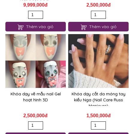
9,999,000đ
2,500,000đ
Thêm vào giỏ
Thêm vào giỏ
Khóa dạy vẽ mẫu nail Gel
Khóa dạy cắt da móng tay
hoạt hình 3D
kiểu Nga (Nail Care Russ
Manieure)
2,500,000đ
1,500,000đ