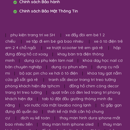
Chính sách Bảo hành
Chính sách Bảo Mật Thông Tin
|
phụ kiện trang trí xe SH
|
xe đẩy đôi em bé 1 2
chiều
|
xe tập đi em bé giá bao nhiêu
|
xe ô tô điện trẻ
em 2 4 chỗ ngồi
|
xe trượt scooter trẻ em giá rẻ
|
hộp
đựng đồng hồ cơ xoay
|
khay bàn trà điện thông
minh
|
dụng cụ phụ kiện làm nail
|
khóa dạy học nail cơ
bản chuyên nghiệp
|
dụng cụ phun xăm
|
dụng cụ nối
mi
|
bộ sạc pin cho xe hơi ô tô điện
|
khóa tay gạt nắm
cửa gỗ sắt giá rẻ
|
tranh sắt decor trang trí treo tường
phòng khách hiện đại tphcm
|
đồng hồ chim công decor
trang trí treo tường
|
quạt trần có đèn led trang trí phòng
khách hiện đại
|
tab tủ đặt đầu giường thông minh đa
năng
|
vòi nước rửa mặt lavabo nóng lạnh
|
tủ gấp gọn
đựng đồ quần áo
|
thiết kế nội thất căn hộ chung
cư
|
dịch vụ kế toán
|
thay màn hình dura iphone mất
bao nhiêu tiền
|
thay màn hình iphone oled
|
thay màn