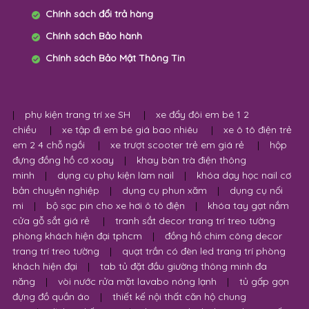
Chính sách đổi trả hàng
Chính sách Bảo hành
Chính sách Bảo Mật Thông Tin
|
phụ kiện trang trí xe SH
|
xe đẩy đôi em bé 1 2
chiều
|
xe tập đi em bé giá bao nhiêu
|
xe ô tô điện trẻ
em 2 4 chỗ ngồi
|
xe trượt scooter trẻ em giá rẻ
|
hộp
đựng đồng hồ cơ xoay
|
khay bàn trà điện thông
minh
|
dụng cụ phụ kiện làm nail
|
khóa dạy học nail cơ
bản chuyên nghiệp
|
dụng cụ phun xăm
|
dụng cụ nối
mi
|
bộ sạc pin cho xe hơi ô tô điện
|
khóa tay gạt nắm
cửa gỗ sắt giá rẻ
|
tranh sắt decor trang trí treo tường
phòng khách hiện đại tphcm
|
đồng hồ chim công decor
trang trí treo tường
|
quạt trần có đèn led trang trí phòng
khách hiện đại
|
tab tủ đặt đầu giường thông minh đa
năng
|
vòi nước rửa mặt lavabo nóng lạnh
|
tủ gấp gọn
đựng đồ quần áo
|
thiết kế nội thất căn hộ chung