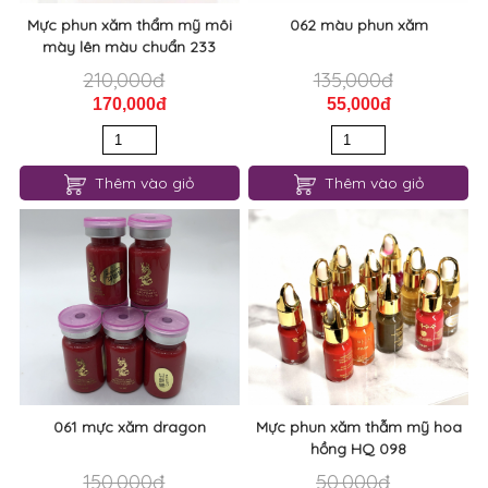
Mực phun xăm thẩm mỹ môi
062 màu phun xăm
mày lên màu chuẩn 233
210,000đ
135,000đ
170,000đ
55,000đ
Thêm vào giỏ
Thêm vào giỏ
061 mực xăm dragon
Mực phun xăm thẫm mỹ hoa
hồng HQ 098
150,000đ
50,000đ