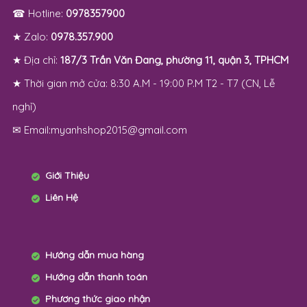
☎ Hotline:
0978357900
★ Zalo:
0978.357.900
★ Địa chỉ:
187/3 Trần Văn Đang, phường 11, quận 3, TPHCM
★ Thời gian mở cửa: 8:30 A.M - 19:00 P.M T2 - T7 (CN, Lễ
nghỉ)
✉ Email:myanhshop2015@gmail.com
Giới Thiệu
Liên Hệ
Hướng dẫn mua hàng
Hướng dẫn thanh toán
Phương thức giao nhận