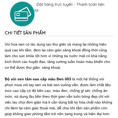
Đặt hàng trực tuyến - Thanh toán tiện
lợi
CHI TIẾT SẢN PHẨM
Vòi hoa sen có tác dụng tạo thư giãn và mang lại những hiệu
quả cao khi tắm, đem lại cảm giác sảng khoái đồng thời cũng
làm cho sức khỏe tốt hơn vì những tia nước mát có khả năng
kích thích các huyệt đạo, tăng cường tuần hoàn máu khiến cho
cơ thể được thư giãn, sảng khoái.
Bộ vòi sen tắm cao cấp màu Đen 003
là một hệ thống vòi
phun mưa với tay sen và bát sen vuông vắn, được làm chất liệu
inox cao cấp có độ bền cao, màu đen, chống gỉ sét, chống ăn
mòn, sử dụng lâu bền theo thời gian vẫn luôn bóng đẹp chỉ với
việc lau chùi đơn giản mà k cần dùng bất kỳ hóa chất nào không
chỉ đem lại cảm giác thoải mái, dễ chịu khi tắm sản phẩm còn
giúp không gian phòng tắm trở nên sang trọng và hiện đại hơn.