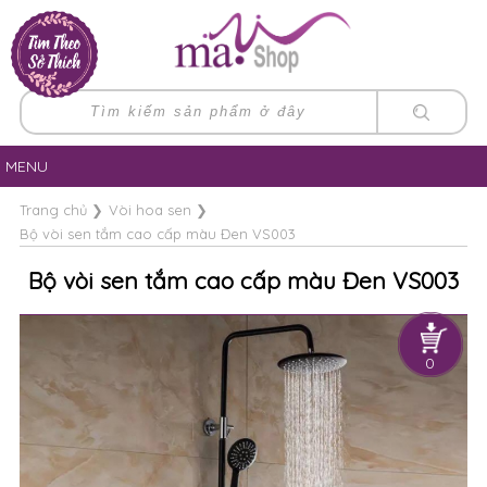
MENU
Trang chủ
❯
Vòi hoa sen
❯
Bộ vòi sen tắm cao cấp màu Đen VS003
Bộ vòi sen tắm cao cấp màu Đen VS003
0