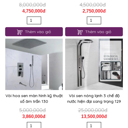
8,000,000đ
4,500,000đ
4,750,000đ
2,750,000đ
Thêm vào giỏ
Thêm vào giỏ
Vòi hoa sen màn hình kỹ thuật
Vòi sen nóng lạnh 3 chế độ
số âm trần 130
nước hiện đại sang trọng 129
5,000,000đ
25,000,000đ
3,860,000đ
13,500,000đ