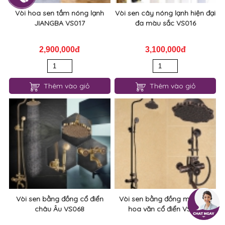
Vòi hoa sen tắm nóng lạnh
Vòi sen cây nóng lạnh hiện đại
JIANGBA VS017
đa màu sắc VS016
2,900,000đ
3,100,000đ
Thêm vào giỏ
Thêm vào giỏ
Vòi sen bằng đồng cổ điển
Vòi sen bằng đồng màu đen
châu Âu VS068
hoa văn cổ điển VS069