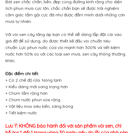
Bát sen chắc chắn, bền, đẹp cùng đường kính rộng cho diện
tích phun mưa cực lớn, chắc chắn bạn sẽ được trải nghiệm
cảm giác tắm gội cực đã như được đắm mình dưới những cơn
mưa tự nhiên.
Với vòi sen cây tăng áp bạn có thể dễ dàng lắp đặt cài vào
giá đỡ để sử dụng, do được thiết kế đầu vòi chuẩn tiêu
chuẩn. Lực phun nước của vòi mạnh hơn 300% và tiết kiệm
nước hơn 50% so với các loại sen mưa, sen cây thông thường
khác.
Đặc điểm chi tiết:
+ Có 2 chế độ rửa: Nóng lạnh
+ Kiểu dáng mới sang trọng hơn
+ Chùm tắm rộng hơn
+ Chùm nước phun xòe rộng
+ Vật liệu inox siêu bền, sáng bóng
+ Tiết kiệm nước
Lưu Ý: KHÔNG bảo hành đối với sản phẩm vòi sen, chỉ
hỗ trợ 1 đổi 1 trong vòng 30 ngày nếu do lỗi của nhà sản