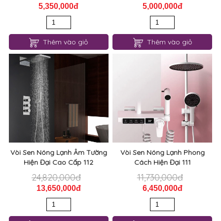
5,350,000đ
5,000,000đ
Thêm vào giỏ
Thêm vào giỏ
Vòi Sen Nóng Lạnh Âm Tường
Vòi Sen Nóng Lạnh Phong
Hiện Đại Cao Cấp 112
Cách Hiện Đại 111
24,820,000đ
11,730,000đ
13,650,000đ
6,450,000đ