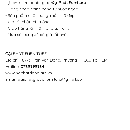
Lợi ích khi mua hàng tại
Đại Phát Furniture
:
- Hàng nhâp chính hãng từ nước ngoài
- Sản phẩm chất lượng, mẫu mã đẹp
- Giá tốt nhất thị trường.
- Giao hàng tận nơi trong tp hcm.
- Mua số lượng sẽ có giá tốt nhất
ĐẠI PHÁT FURNITURE
Địa chỉ: 187/3 Trần Văn Đang, Phường 11, Q.3, Tp.HCM
Hotline:
079.9999984
www.noithatdepgiare.vn
Email: daiphatgroup.furniture@gmail.com