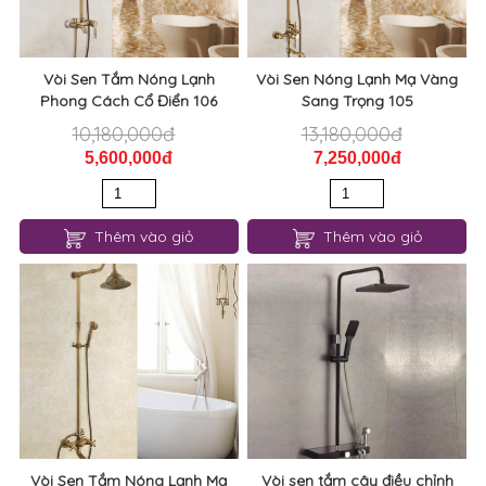
Vòi Sen Tắm Nóng Lạnh
Vòi Sen Nóng Lạnh Mạ Vàng
Phong Cách Cổ Điển 106
Sang Trọng 105
10,180,000đ
13,180,000đ
5,600,000đ
7,250,000đ
Thêm vào giỏ
Thêm vào giỏ
Vòi Sen Tắm Nóng Lạnh Mạ
Vòi sen tắm cây điều chỉnh