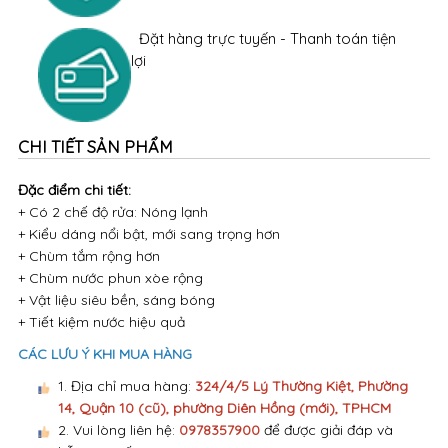
Đặt hàng trực tuyến - Thanh toán tiện
lợi
CHI TIẾT SẢN PHẨM
Đặc điểm chi tiết:
+ Có 2 chế độ rửa: Nóng lạnh
+ Kiểu dáng nổi bật, mới sang trọng hơn
+ Chùm tắm rộng hơn
+ Chùm nước phun xòe rộng
+ Vật liệu siêu bền, sáng bóng
+ Tiết kiệm nước hiệu quả
CÁC LƯU Ý KHI MUA HÀNG
1. Địa chỉ mua hàng:
324/4/5 Lý Thường Kiệt, Phường
14, Quận 10 (cũ), phường Diên Hồng (mới), TPHCM
2. Vui lòng liên hệ:
0978357900
để được giải đáp và