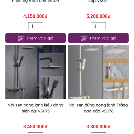
nhiệt độ màu đen VS073
cấp VS074
4,150,000đ
5,200,000đ
Thêm vào giỏ
Thêm vào giỏ
Vòi sen nóng lạnh kiểu dáng
Vòi sen đứng nóng lạnh Trắng
hiện đại VS075
cao cấp VS076
3,450,000đ
3,800,000đ