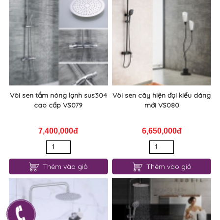
Vòi sen tắm nóng lạnh sus304
Vòi sen cây hiện đại kiểu dáng
cao cấp VS079
mới VS080
7,400,000đ
6,650,000đ
Thêm vào giỏ
Thêm vào giỏ