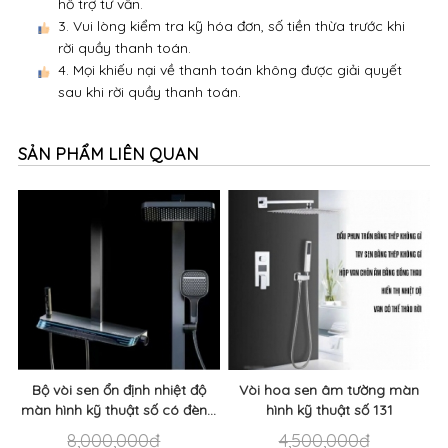
hỗ trợ tư vấn.
3. Vui lòng kiểm tra kỹ hóa đơn, số tiền thừa trước khi
rời quầy thanh toán.
4. Mọi khiếu nại về thanh toán không được giải quyết
sau khi rời quầy thanh toán.
SẢN PHẨM LIÊN QUAN
Bộ vòi sen ổn định nhiệt độ
Vòi hoa sen âm tường màn
màn hình kỹ thuật số có đèn...
hình kỹ thuật số 131
8,000,000đ
4,500,000đ