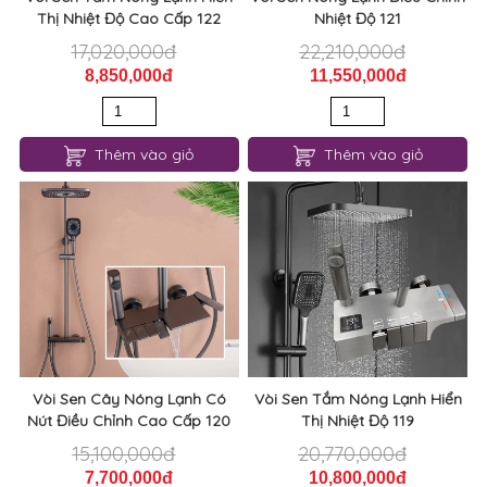
Thị Nhiệt Độ Cao Cấp 122
Nhiệt Độ 121
17,020,000đ
22,210,000đ
8,850,000đ
11,550,000đ
Thêm vào giỏ
Thêm vào giỏ
Vòi Sen Cây Nóng Lạnh Có
Vòi Sen Tắm Nóng Lạnh Hiển
Nút Điều Chỉnh Cao Cấp 120
Thị Nhiệt Độ 119
15,100,000đ
20,770,000đ
7,700,000đ
10,800,000đ