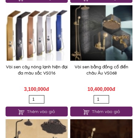
Vòi sen cây nóng lạnh hiện đại
Vòi sen bằng đồng cổ điển
đa màu sắc VS016
châu Âu VS068
3,100,000đ
10,400,000đ
Thêm vào giỏ
Thêm vào giỏ