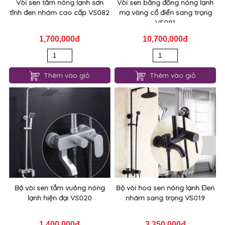
Vòi sen tắm nóng lạnh sơn
Vòi sen bằng đồng nóng lạnh
tĩnh đen nhám cao cấp VS082
mạ vàng cổ điển sang trọng
VS081
1,700,000đ
10,700,000đ
Thêm vào giỏ
Thêm vào giỏ
Bộ vòi sen tắm vuông nóng
Bộ vòi hoa sen nóng lạnh Đen
lạnh hiện đại VS020
nhám sang trọng VS019
1,400,000đ
3,350,000đ