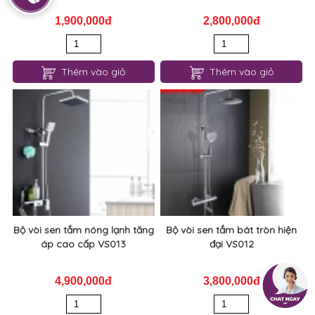
1,900,000đ
2,800,000đ
Thêm vào giỏ
Thêm vào giỏ
Bộ vòi sen tắm nóng lạnh tăng
Bộ vòi sen tắm bát tròn hiện
áp cao cấp VS013
đại VS012
4,900,000đ
3,800,000đ