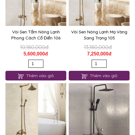
Vòi Sen Tắm Nóng Lạnh
Vòi Sen Nóng Lạnh Mạ Vàng
Phong Cách Cổ Điển 106
Sang Trọng 105
10,180,000đ
13,180,000đ
5,600,000đ
7,250,000đ
Thêm vào giỏ
Thêm vào giỏ