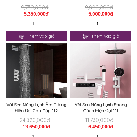
9,730,000đ
9,090,000đ
5,350,000đ
5,000,000đ
Thêm vào giỏ
Thêm vào giỏ
Vòi Sen Nóng Lạnh Âm Tường
Vòi Sen Nóng Lạnh Phong
Hiện Đại Cao Cấp 112
Cách Hiện Đại 111
24,820,000đ
11,730,000đ
13,650,000đ
6,450,000đ