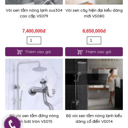
Vòi sen tắm nóng lạnh sus304
Vòi sen cây hiện đại kiểu dáng
cao cấp VS079
mới VS080
7,400,000đ
6,650,000đ
Thêm vào giỏ
Thêm vào giỏ
Bộ vòi sen tắm đứng nóng
Bộ vòi sen tắm nóng lạnh kiểu
lạnh bát tròn VS015
dáng cổ điển VS014