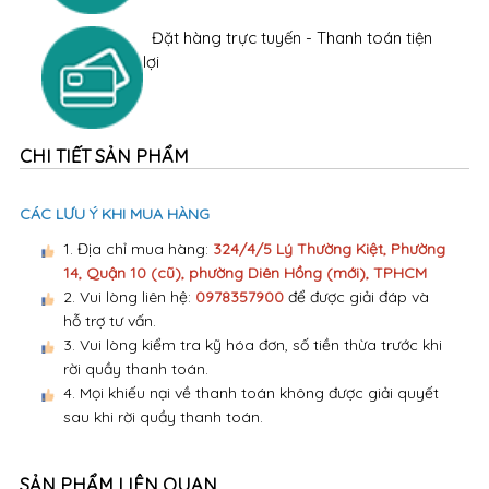
Đặt hàng trực tuyến - Thanh toán tiện
lợi
CHI TIẾT SẢN PHẨM
CÁC LƯU Ý KHI MUA HÀNG
1. Địa chỉ mua hàng:
324/4/5 Lý Thường Kiệt, Phường
14, Quận 10 (cũ), phường Diên Hồng (mới), TPHCM
2. Vui lòng liên hệ:
0978357900
để được giải đáp và
hỗ trợ tư vấn.
3. Vui lòng kiểm tra kỹ hóa đơn, số tiền thừa trước khi
rời quầy thanh toán.
4. Mọi khiếu nại về thanh toán không được giải quyết
sau khi rời quầy thanh toán.
SẢN PHẨM LIÊN QUAN