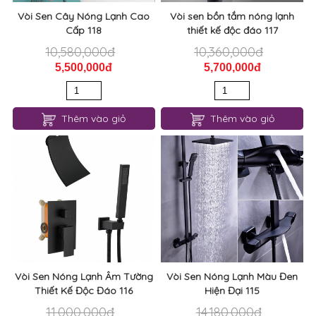
Vòi Sen Cây Nóng Lạnh Cao
Vòi sen bồn tắm nóng lạnh
Cấp 118
thiết kế độc đáo 117
10,580,000đ
10,360,000đ
5,500,000đ
5,700,000đ
Thêm vào giỏ
Thêm vào giỏ
Vòi Sen Nóng Lạnh Âm Tường
Vòi Sen Nóng Lạnh Màu Đen
Thiết Kế Độc Đáo 116
Hiện Đại 115
11,000,000đ
14,180,000đ