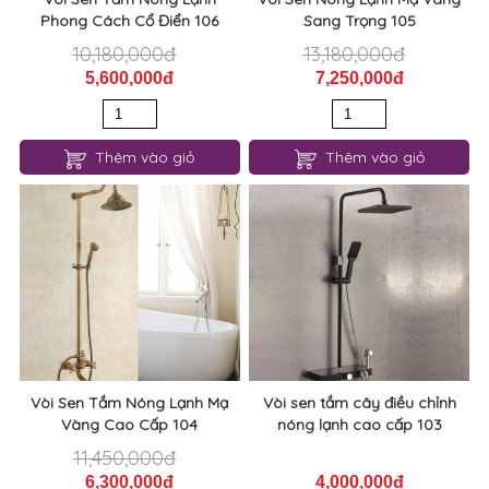
Phong Cách Cổ Điển 106
Sang Trọng 105
10,180,000đ
13,180,000đ
5,600,000đ
7,250,000đ
Thêm vào giỏ
Thêm vào giỏ
Vòi Sen Tắm Nóng Lạnh Mạ
Vòi sen tắm cây điều chỉnh
Vàng Cao Cấp 104
nóng lạnh cao cấp 103
11,450,000đ
6,300,000đ
4,000,000đ