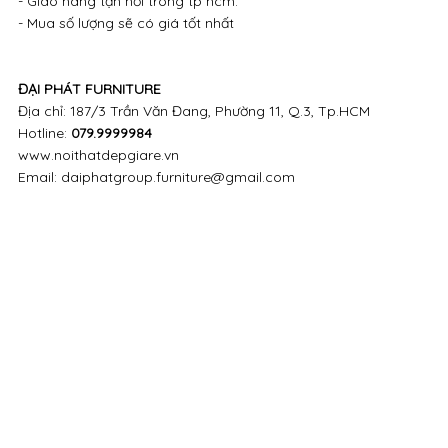
- Giao hàng tận nơi trong tp hcm.
- Mua số lượng sẽ có giá tốt nhất
ĐẠI PHÁT FURNITURE
Địa chỉ: 187/3 Trần Văn Đang, Phường 11, Q.3, Tp.HCM
Hotline:
079.9999984
www.noithatdepgiare.vn
Email: daiphatgroup.furniture@gmail.com