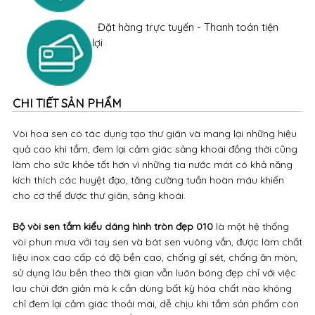
Đặt hàng trực tuyến - Thanh toán tiện
lợi
CHI TIẾT SẢN PHẨM
Vòi hoa sen có tác dụng tạo thư giãn và mang lại những hiệu
quả cao khi tắm, đem lại cảm giác sảng khoái đồng thời cũng
làm cho sức khỏe tốt hơn vì những tia nước mát có khả năng
kích thích các huyệt đạo, tăng cường tuần hoàn máu khiến
cho cơ thể được thư giãn, sảng khoái.
Bộ vòi sen tắm kiểu dáng hình tròn đẹp 010
là một hệ thống
vòi phun mưa với tay sen và bát sen vuông vắn, được làm chất
liệu inox cao cấp có độ bền cao, chống gỉ sét, chống ăn mòn,
sử dụng lâu bền theo thời gian vẫn luôn bóng đẹp chỉ với việc
lau chùi đơn giản mà k cần dùng bất kỳ hóa chất nào không
chỉ đem lại cảm giác thoải mái, dễ chịu khi tắm sản phẩm còn