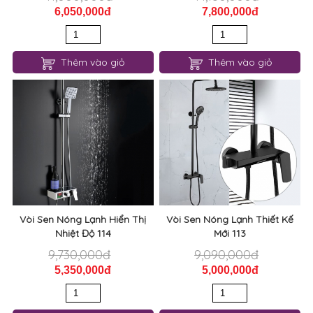
6,050,000đ
7,800,000đ
Thêm vào giỏ
Thêm vào giỏ
Vòi Sen Nóng Lạnh Hiển Thị
Vòi Sen Nóng Lạnh Thiết Kế
Nhiệt Độ 114
Mới 113
9,730,000đ
9,090,000đ
5,350,000đ
5,000,000đ