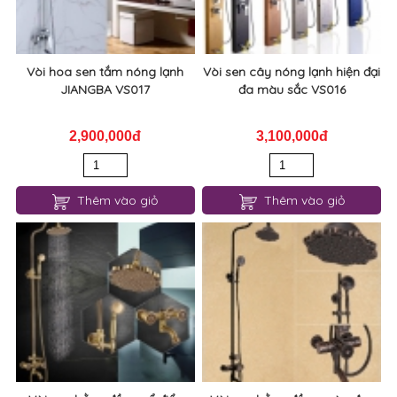
Vòi hoa sen tắm nóng lạnh
Vòi sen cây nóng lạnh hiện đại
JIANGBA VS017
đa màu sắc VS016
2,900,000đ
3,100,000đ
Thêm vào giỏ
Thêm vào giỏ