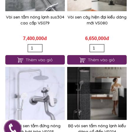
Vòi sen tắm nóng lạnh sus304
Vòi sen cây hiện đại kiểu dáng
cao cấp VS079
mới VS080
7,400,000đ
6,650,000đ
Thêm vào giỏ
Thêm vào giỏ
Bộ vòi sen tắm đứng nóng
Bộ vòi sen tắm nóng lạnh kiểu
lạnh bát tròn VS015
dáng cổ điển VS014