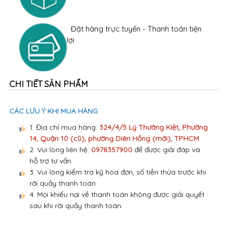
Đặt hàng trực tuyến - Thanh toán tiện
lợi
CHI TIẾT SẢN PHẨM
CÁC LƯU Ý KHI MUA HÀNG
1. Địa chỉ mua hàng:
324/4/5 Lý Thường Kiệt, Phường
14, Quận 10 (cũ), phường Diên Hồng (mới), TPHCM
2. Vui lòng liên hệ:
0978357900
để được giải đáp và
hỗ trợ tư vấn.
3. Vui lòng kiểm tra kỹ hóa đơn, số tiền thừa trước khi
rời quầy thanh toán.
4. Mọi khiếu nại về thanh toán không được giải quyết
sau khi rời quầy thanh toán.