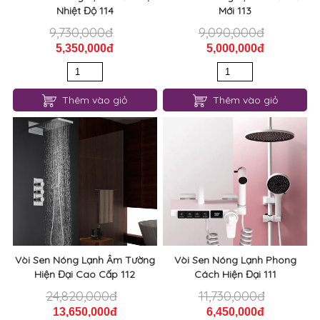
Nhiệt Độ 114
Mới 113
9,730,000đ
9,090,000đ
5,350,000đ
5,000,000đ
Thêm vào giỏ
Thêm vào giỏ
Vòi Sen Nóng Lạnh Âm Tường
Vòi Sen Nóng Lạnh Phong
Hiện Đại Cao Cấp 112
Cách Hiện Đại 111
24,820,000đ
11,730,000đ
13,650,000đ
6,450,000đ