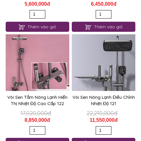
5,600,000đ
6,450,000đ
Thêm vào giỏ
Thêm vào giỏ
Vòi Sen Tắm Nóng Lạnh Hiển
Vòi Sen Nóng Lạnh Điều Chỉnh
Thị Nhiệt Độ Cao Cấp 122
Nhiệt Độ 121
17,020,000đ
22,210,000đ
8,850,000đ
11,550,000đ