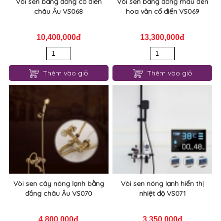
Vòi sen bằng đồng cổ điển
Vòi sen bằng đồng màu đen
châu Âu VS068
hoa văn cổ điển VS069
10,400,000đ
13,300,000đ
Thêm vào giỏ
Thêm vào giỏ
Vòi sen cây nóng lạnh bằng
Vòi sen nóng lạnh hiển thị
đồng châu Âu VS070
nhiệt độ VS071
4,800,000đ
3,350,000đ