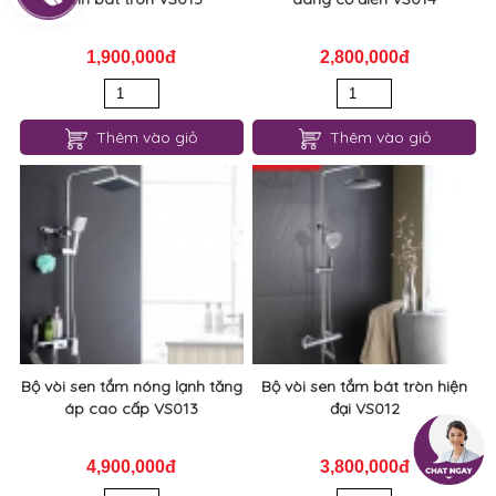
1,900,000đ
2,800,000đ
Thêm vào giỏ
Thêm vào giỏ
Bộ vòi sen tắm nóng lạnh tăng
Bộ vòi sen tắm bát tròn hiện
áp cao cấp VS013
đại VS012
4,900,000đ
3,800,000đ