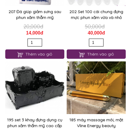
207 Đá giúp giảm sưng sau
202 Set 100 cái chung đựng
phun xăm thẫm mỹ
mực phun xăm vừa và nhỏ
20,000đ
50,000đ
14,000đ
40,000đ
Thêm vào giỏ
Thêm vào giỏ
195 set 3 khay đựng dụng cụ
185 máy massage môi, mặt
phun xăm thẩm mỹ cao cấp
Vline Energy beauty