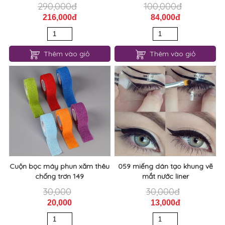
290,000đ
100,000đ
216,000đ
84,000đ
Thêm vào giỏ
Thêm vào giỏ
Cuộn bọc máy phun xăm thêu
059 miếng dán tạo khung vẽ
chống trơn 149
mắt nước liner
30,000
30,000đ
20,000
13,000đ