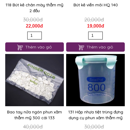
118 Bút kẻ chân mày thẫm mỹ
Bút kẻ viền môi HQ 140
2 đầu
30,000đ
20,000đ
22,000đ
19,000đ
Thêm vào giỏ
Thêm vào giỏ
Bao tay nửa ngón phun xăm
131 Hộp nhựa tiệt trùng đựng
thẫm mỹ 300 cái 133
dụng cụ phun xăm thẫm mỹ
40,000đ
30,000đ