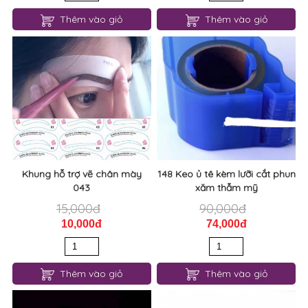
Thêm vào giỏ
Thêm vào giỏ
Khung hỗ trợ vẽ chân mày
148 Keo ủ tê kèm lưỡi cắt phun
043
xăm thẫm mỹ
15,000đ
90,000đ
10,000đ
74,000đ
Thêm vào giỏ
Thêm vào giỏ