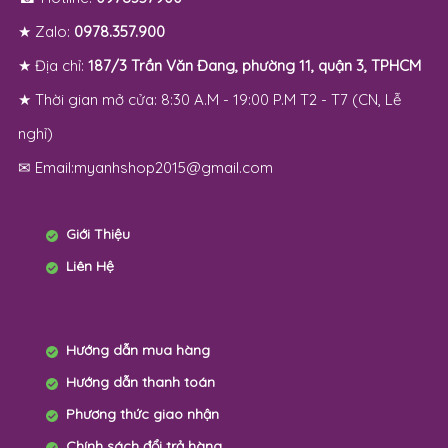
★ Zalo:
0978.357.900
★ Địa chỉ:
187/3 Trần Văn Đang, phường 11, quận 3, TPHCM
★ Thời gian mở cửa: 8:30 A.M - 19:00 P.M T2 - T7 (CN, Lễ
nghỉ)
✉ Email:myanhshop2015@gmail.com
Giới Thiệu
Liên Hệ
Hướng dẫn mua hàng
Hướng dẫn thanh toán
Phương thức giao nhận
Chính sách đổi trả hàng