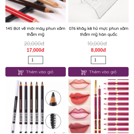
145 Bút vẽ môi mày phun xăm
076 khây kê hủ mực phun xăm
thẫm mỹ
thẩm mỹ hàn quốc
20,000đ
10,000đ
17,000đ
8,000đ
Thêm vào giỏ
Thêm vào giỏ