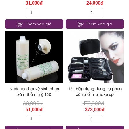
31,000đ
24,000đ
Thêm vào giỏ
Thêm vào giỏ
Nước tạo bọt vệ sinh phun
124 Hộp đựng dụng cụ phun
xăm thẫm mỹ 130
xăm,nối mi,make up
60,000đ
470,000đ
51,000đ
373,000đ