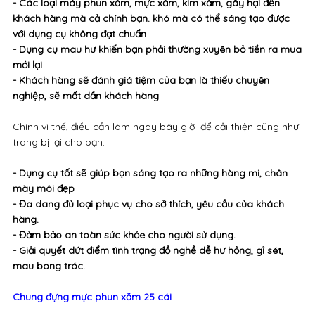
- Các loại máy phun xăm, mực xăm, kim xăm, gây hại đến
khách hàng mà cả chính bạn. khó mà có thể sáng tạo được
với dụng cụ không đạt chuẩn
- Dụng cụ mau hư khiến bạn phải thường xuyên bỏ tiền ra mua
mới lại
- Khách hàng sẽ đánh giá tiệm của bạn là thiếu chuyên
nghiệp, sẽ mất dần khách hàng
Chính vì thế, điều cần làm ngay bây giờ để cải thiện cũng như
trang bị lại cho bạn:
- Dụng cụ tốt sẽ giúp bạn sáng tạo ra những hàng mi, chân
mày môi đẹp
- Đa dang đủ loại phục vụ cho sở thích, yêu cầu của khách
hàng.
- Đảm bảo an toàn sức khỏe cho người sử dụng.
- Giải quyết dứt điểm tình trạng đồ nghề dễ hư hỏng, gỉ sét,
mau bong tróc.
Chung đựng mực phun xăm 25 cái