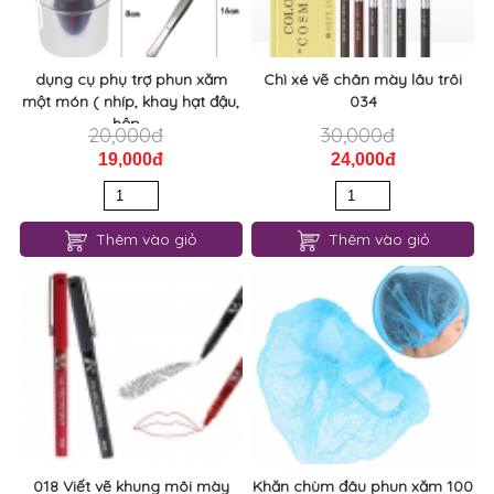
dụng cụ phụ trợ phun xăm
Chì xé vẽ chân mày lâu trôi
một món ( nhíp, khay hạt đậu,
034
hộp...
20,000đ
30,000đ
19,000đ
24,000đ
Thêm vào giỏ
Thêm vào giỏ
018 Viết vẽ khung môi mày
Khăn chùm đâu phun xăm 100