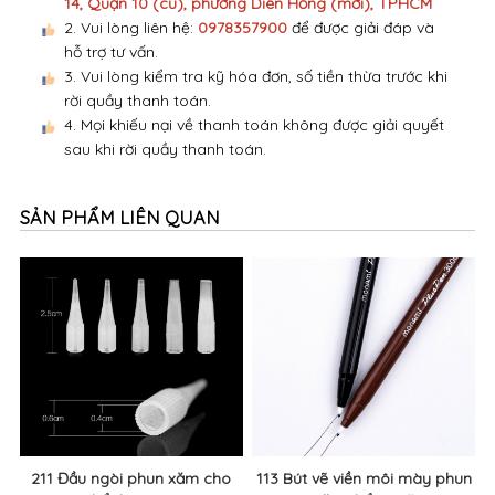
14, Quận 10 (cũ), phường Diên Hồng (mới), TPHCM
2. Vui lòng liên hệ:
0978357900
để được giải đáp và
hỗ trợ tư vấn.
3. Vui lòng kiểm tra kỹ hóa đơn, số tiền thừa trước khi
rời quầy thanh toán.
4. Mọi khiếu nại về thanh toán không được giải quyết
sau khi rời quầy thanh toán.
SẢN PHẨM LIÊN QUAN
211 Đầu ngòi phun xăm cho
113 Bút vẽ viền môi mày phun