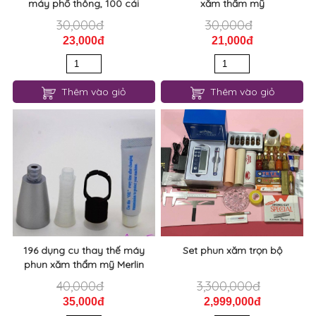
máy phổ thông, 100 cái
xăm thẩm mỹ
30,000đ
30,000đ
23,000đ
21,000đ
Thêm vào giỏ
Thêm vào giỏ
196 dụng cu thay thế máy
Set phun xăm trọn bộ
phun xăm thẩm mỹ Merlin
40,000đ
3,300,000đ
35,000đ
2,999,000đ