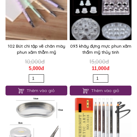
102 Bút chì tập vẽ chân mày
093 khây đựng mực phun xăm
phun xăm thẫm mỹ
thẩm mỹ thủy tinh
10,000đ
15,000đ
5,000đ
11,000đ
Thêm vào giỏ
Thêm vào giỏ