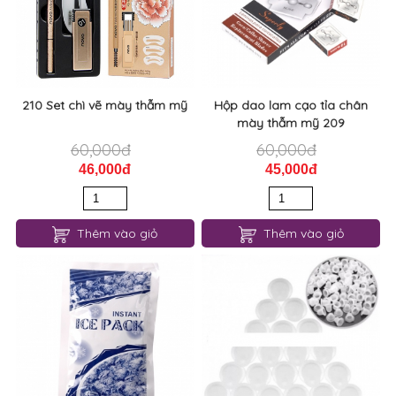
210 Set chì vẽ mày thẫm mỹ
Hộp dao lam cạo tỉa chân
mày thẫm mỹ 209
60,000đ
60,000đ
46,000đ
45,000đ
Thêm vào giỏ
Thêm vào giỏ