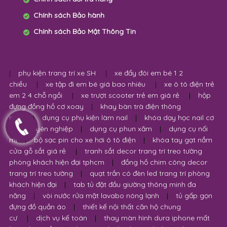
Chính sách Bảo hành
Chính sách Bảo Mật Thông Tin
|
phụ kiện trang trí xe SH
|
xe đẩy đôi em bé 1 2
chiều
|
xe tập đi em bé giá bao nhiêu
|
xe ô tô điện trẻ
em 2 4 chỗ ngồi
|
xe trượt scooter trẻ em giá rẻ
|
hộp
đựng đồng hồ cơ xoay
|
khay bàn trà điện thông
minh
|
dụng cụ phụ kiện làm nail
|
khóa dạy học nail cơ
bản chuyên nghiệp
|
dụng cụ phun xăm
|
dụng cụ nối
mi
|
bộ sạc pin cho xe hơi ô tô điện
|
khóa tay gạt nắm
cửa gỗ sắt giá rẻ
|
tranh sắt decor trang trí treo tường
phòng khách hiện đại tphcm
|
đồng hồ chim công decor
trang trí treo tường
|
quạt trần có đèn led trang trí phòng
khách hiện đại
|
tab tủ đặt đầu giường thông minh đa
năng
|
vòi nước rửa mặt lavabo nóng lạnh
|
tủ gấp gọn
đựng đồ quần áo
|
thiết kế nội thất căn hộ chung
cư
|
dịch vụ kế toán
|
thay màn hình dura iphone mất