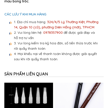
mau bong tróc.
CÁC LƯU Ý KHI MUA HÀNG
1. Địa chỉ mua hàng:
324/4/5 Lý Thường Kiệt, Phường
14, Quận 10 (cũ), phường Diên Hồng (mới), TPHCM
2. Vui lòng liên hệ:
0978357900
để được giải đáp và
hỗ trợ tư vấn.
3. Vui lòng kiểm tra kỹ hóa đơn, số tiền thừa trước khi
rời quầy thanh toán.
4. Mọi khiếu nại về thanh toán không được giải quyết
sau khi rời quầy thanh toán.
SẢN PHẨM LIÊN QUAN