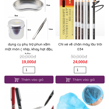
dụng cụ phụ trợ phun xăm
Chì xé vẽ chân mày lâu trôi
một món ( nhíp, khay hạt đậu,
034
hộp...
20,000đ
30,000đ
19,000đ
24,000đ
Thêm vào giỏ
Thêm vào giỏ