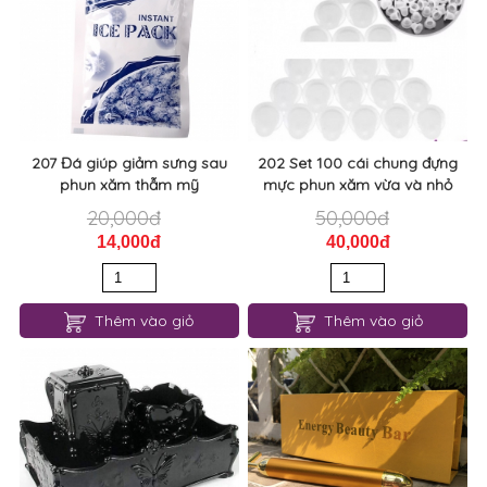
207 Đá giúp giảm sưng sau
202 Set 100 cái chung đựng
phun xăm thẫm mỹ
mực phun xăm vừa và nhỏ
20,000đ
50,000đ
14,000đ
40,000đ
Thêm vào giỏ
Thêm vào giỏ