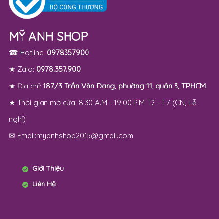
MỸ ANH SHOP
☎ Hotline:
0978357900
★ Zalo:
0978.357.900
★ Địa chỉ:
187/3 Trần Văn Đang, phường 11, quận 3, TPHCM
★ Thời gian mở cửa: 8:30 A.M - 19:00 P.M T2 - T7 (CN, Lễ
nghỉ)
✉ Email:myanhshop2015@gmail.com
Giới Thiệu
Liên Hệ