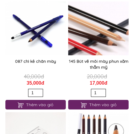
087 chì kẻ chân mày
145 Bút vẽ môi mày phun xăm
thẫm mỹ
40,000đ
20,000đ
35,000đ
17,000đ
Thêm vào giỏ
Thêm vào giỏ