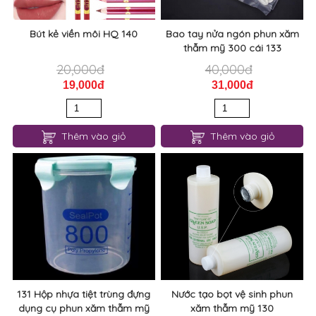
Bút kẻ viền môi HQ 140
Bao tay nửa ngón phun xăm
thẫm mỹ 300 cái 133
20,000đ
40,000đ
19,000đ
31,000đ
Thêm vào giỏ
Thêm vào giỏ
131 Hộp nhựa tiệt trùng đựng
Nước tạo bọt vệ sinh phun
dụng cụ phun xăm thẫm mỹ
xăm thẫm mỹ 130