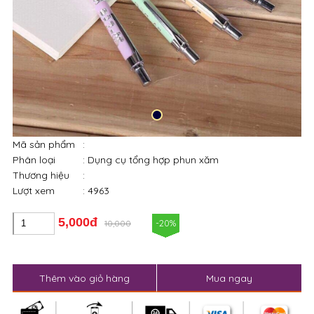
Mã sản phẩm
:
Phân loại
: Dụng cụ tổng hợp phun xăm
Thương hiệu
:
Lượt xem
: 4963
5,000đ
-20%
10,000
Thêm vào giỏ hàng
Mua ngay