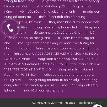
trang trí treo tường
|
quạt trần có đèn led trang trí phòng
khách hiện đại
|
tab tủ đặt đầu giường thông minh đa
năng
|
vòi nước rửa mặt lavabo nóng lạnh
|
tủ gấp gọn
đựng đồ quần áo
|
thiết kế nội thất căn hộ chung
cư
|
dịch vụ kế toán
|
thay màn hình dura iphone mất
bao nhiêu tiền
|
thay màn hình iphone oled
|
thay màn
hình iphone jk
|
đồ tập nhu thuật võ phục GI bjj
|
bộ
quần áo bó bơi lội rashguard
|
trụ đấm bóc boxing tại
nhà
|
máy tập đấm bốc boxing có nhạc treo tường tại
nhà
|
thay màn hình samsung oppo vivo xiaomi
|
thay
màn hình samsung A02S A03S A13 A23 A10 A10s M10 M20 J4
J6 Plus J7 Prime
|
thay màn hình oppo A58 A72 F5 F7 F9
A53 A32 A5S Realme C1 C2 C3 C5 C6
|
thay màn hình vivo
Y12S Y15S Y20S Y21S Y91C U10
|
thay màn hình xiaomi
Redmi 9A 9C 9T 10A
|
cốc sạc dây cáp iphone type C
USB giá rẻ
|
đông trùng hạ thảo tự nhiên sấy khô thượng
hạng chính gốc himalaya giá rẻ
|
máy tách lấy kính lưng
iphone
|
máy tách camera iphone
Back to top
COPYRIGHT © 2017 Mỹ Anh Shop