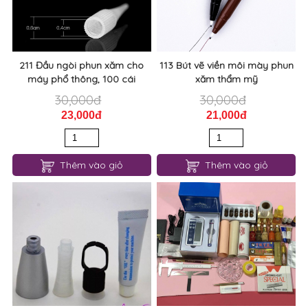
211 Đầu ngòi phun xăm cho
113 Bút vẽ viền môi mày phun
máy phổ thông, 100 cái
xăm thẩm mỹ
30,000đ
30,000đ
23,000đ
21,000đ
Thêm vào giỏ
Thêm vào giỏ