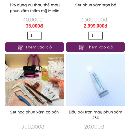
196 dụng cu thay thế máy
Set phun xăm trọn bộ
phun xăm thẩm mỹ Merlin
40,000đ
3,300,000đ
35,000đ
2,999,000đ
Thêm vào giỏ
Thêm vào giỏ
Set học phun xăm cơ bản
Dầu bôi trơn máy phun xăm
230
900,000đ
20,000đ