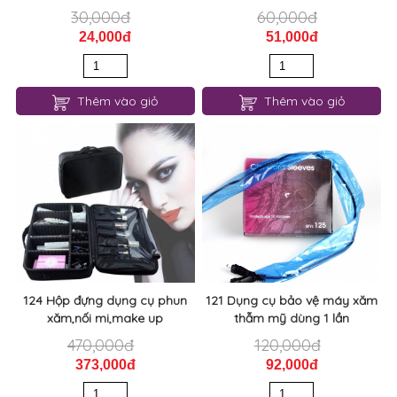
30,000đ
60,000đ
24,000đ
51,000đ
Thêm vào giỏ
Thêm vào giỏ
124 Hộp đựng dụng cụ phun
121 Dụng cụ bảo vệ máy xăm
xăm,nối mi,make up
thẫm mỹ dùng 1 lần
470,000đ
120,000đ
373,000đ
92,000đ