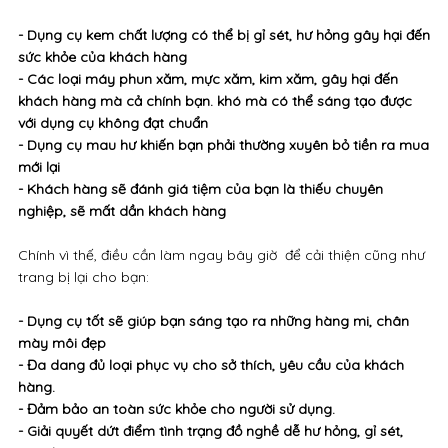
- Dụng cụ kem chất lượng có thể bị gỉ sét, hư hỏng gây hại đến
sức khỏe của khách hàng
- Các loại máy phun xăm, mực xăm, kim xăm, gây hại đến
khách hàng mà cả chính bạn. khó mà có thể sáng tạo được
với dụng cụ không đạt chuẩn
- Dụng cụ mau hư khiến bạn phải thường xuyên bỏ tiền ra mua
mới lại
- Khách hàng sẽ đánh giá tiệm của bạn là thiếu chuyên
nghiệp, sẽ mất dần khách hàng
Chính vì thế, điều cần làm ngay bây giờ để cải thiện cũng như
trang bị lại cho bạn:
- Dụng cụ tốt sẽ giúp bạn sáng tạo ra những hàng mi, chân
mày môi đẹp
- Đa dang đủ loại phục vụ cho sở thích, yêu cầu của khách
hàng.
- Đảm bảo an toàn sức khỏe cho người sử dụng.
- Giải quyết dứt điểm tình trạng đồ nghề dễ hư hỏng, gỉ sét,