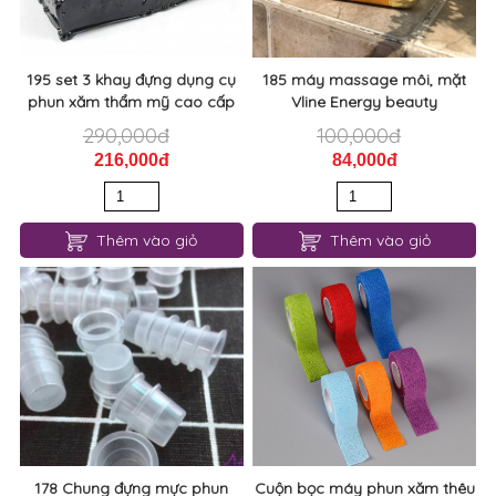
195 set 3 khay đựng dụng cụ
185 máy massage môi, mặt
phun xăm thẩm mỹ cao cấp
Vline Energy beauty
290,000đ
100,000đ
216,000đ
84,000đ
Thêm vào giỏ
Thêm vào giỏ
178 Chung đựng mực phun
Cuộn bọc máy phun xăm thêu