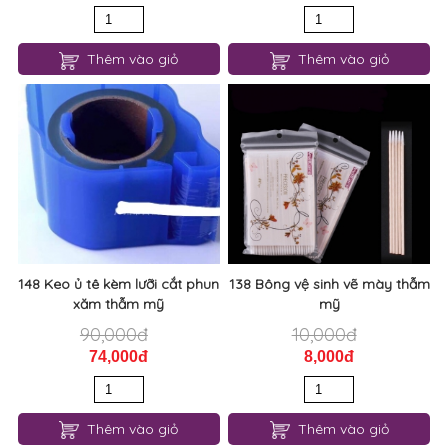
Thêm vào giỏ
Thêm vào giỏ
148 Keo ủ tê kèm lưỡi cắt phun
138 Bông vệ sinh vẽ mày thẫm
xăm thẫm mỹ
mỹ
90,000đ
10,000đ
74,000đ
8,000đ
Thêm vào giỏ
Thêm vào giỏ