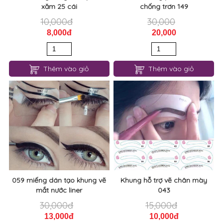
xăm 25 cái
chống trơn 149
10,000đ
30,000
8,000đ
20,000
Thêm vào giỏ
Thêm vào giỏ
059 miếng dán tạo khung vẽ
Khung hỗ trợ vẽ chân mày
mắt nước liner
043
30,000đ
15,000đ
13,000đ
10,000đ