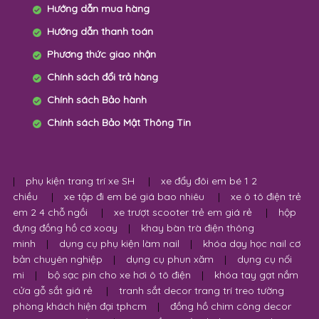
Hướng dẫn mua hàng
Hướng dẫn thanh toán
Phương thức giao nhận
Chính sách đổi trả hàng
Chính sách Bảo hành
Chính sách Bảo Mật Thông Tin
|
phụ kiện trang trí xe SH
|
xe đẩy đôi em bé 1 2
chiều
|
xe tập đi em bé giá bao nhiêu
|
xe ô tô điện trẻ
em 2 4 chỗ ngồi
|
xe trượt scooter trẻ em giá rẻ
|
hộp
đựng đồng hồ cơ xoay
|
khay bàn trà điện thông
minh
|
dụng cụ phụ kiện làm nail
|
khóa dạy học nail cơ
bản chuyên nghiệp
|
dụng cụ phun xăm
|
dụng cụ nối
mi
|
bộ sạc pin cho xe hơi ô tô điện
|
khóa tay gạt nắm
cửa gỗ sắt giá rẻ
|
tranh sắt decor trang trí treo tường
phòng khách hiện đại tphcm
|
đồng hồ chim công decor