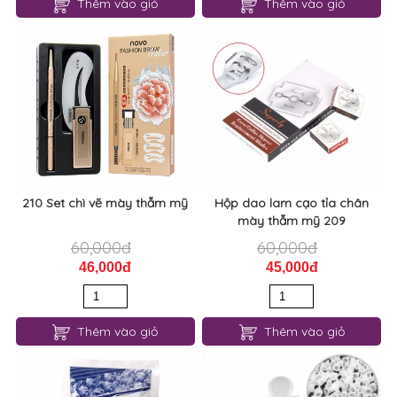
Thêm vào giỏ
Thêm vào giỏ
210 Set chì vẽ mày thẫm mỹ
Hộp dao lam cạo tỉa chân
mày thẫm mỹ 209
60,000đ
60,000đ
46,000đ
45,000đ
Thêm vào giỏ
Thêm vào giỏ