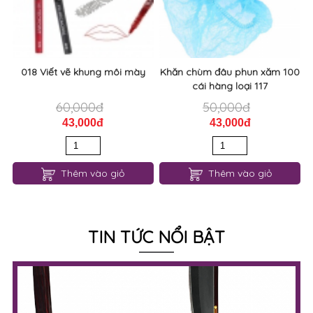
018 Viết vẽ khung môi mày
Khăn chùm đâu phun xăm 100
cái hàng loại 117
60,000đ
50,000đ
43,000đ
43,000đ
Thêm vào giỏ
Thêm vào giỏ
TIN TỨC NỔI BẬT