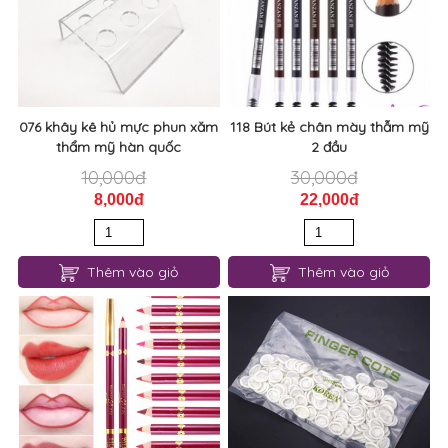
076 khây kê hủ mực phun xăm
118 Bút kẻ chân mày thẫm mỹ
thẩm mỹ hàn quốc
2 đầu
10,000đ
30,000đ
8,000đ
22,000đ
Thêm vào giỏ
Thêm vào giỏ