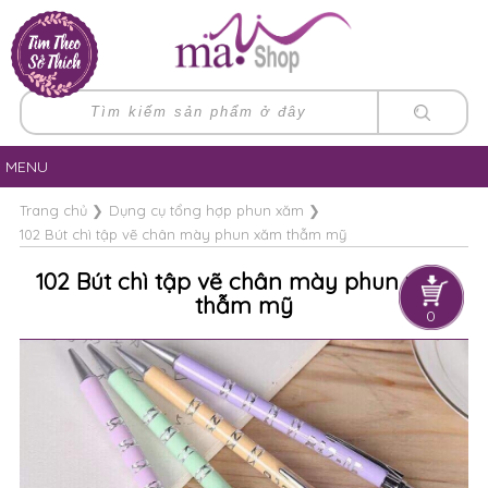
MENU
Trang chủ
❯
Dụng cụ tổng hợp phun xăm
❯
102 Bút chì tập vẽ chân mày phun xăm thẫm mỹ
102 Bút chì tập vẽ chân mày phun xăm
thẫm mỹ
0