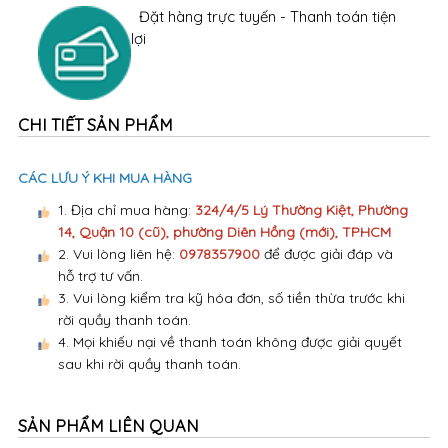
Đặt hàng trực tuyến - Thanh toán tiện
lợi
CHI TIẾT SẢN PHẨM
CÁC LƯU Ý KHI MUA HÀNG
1. Địa chỉ mua hàng:
324/4/5 Lý Thường Kiệt, Phường
14, Quận 10 (cũ), phường Diên Hồng (mới), TPHCM
2. Vui lòng liên hệ:
0978357900
để được giải đáp và
hỗ trợ tư vấn.
3. Vui lòng kiểm tra kỹ hóa đơn, số tiền thừa trước khi
rời quầy thanh toán.
4. Mọi khiếu nại về thanh toán không được giải quyết
sau khi rời quầy thanh toán.
SẢN PHẨM LIÊN QUAN