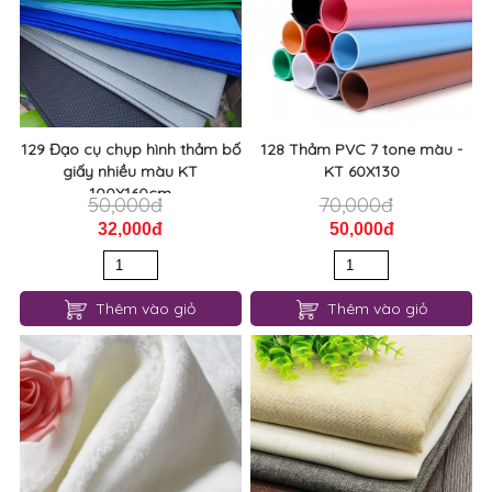
129 Đạo cụ chụp hình thảm bố
128 Thảm PVC 7 tone màu -
giấy nhiều màu KT
KT 60X130
100X160cm
50,000đ
70,000đ
32,000đ
50,000đ
Thêm vào giỏ
Thêm vào giỏ