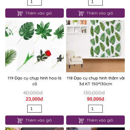
Thêm vào giỏ
Thêm vào giỏ
119 Đạo cụ chụp hình hoa lá
118 Đạo cụ chụp hình thảm vải
cỏ
3d KT 150*130cm
40,000đ
130,000đ
23,000đ
90,000đ
Thêm vào giỏ
Thêm vào giỏ