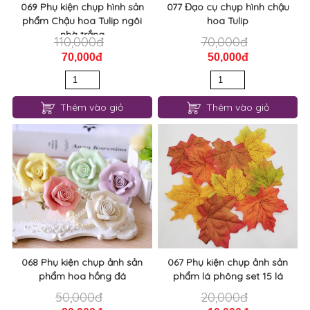
069 Phụ kiện chụp hình sản
077 Đạo cụ chụp hình chậu
phẩm Chậu hoa Tulip ngôi
hoa Tulip
nhà trắng
110,000đ
70,000đ
70,000đ
50,000đ
Thêm vào giỏ
Thêm vào giỏ
068 Phụ kiện chụp ảnh sản
067 Phụ kiện chụp ảnh sản
phẩm hoa hồng đá
phẩm lá phông set 15 lá
50,000đ
20,000đ