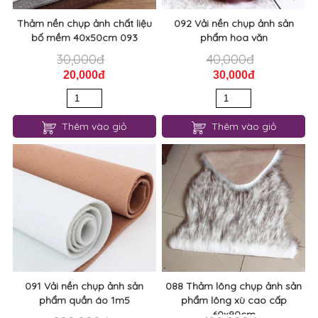
Thảm nền chụp ảnh chất liệu
092 Vải nền chụp ảnh sản
bố mềm 40x50cm 093
phẩm hoa văn
30,000đ
40,000đ
20,000đ
30,000đ
Thêm vào giỏ
Thêm vào giỏ
091 Vải nền chụp ảnh sản
088 Thảm lông chụp ảnh sản
phẩm quần áo 1m5
phẩm lông xù cao cấp
60x90cm