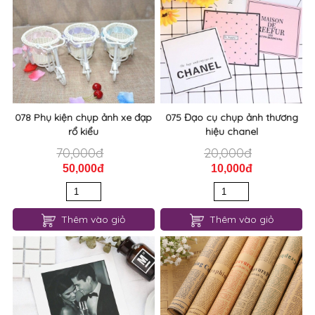
078 Phụ kiện chụp ảnh xe đạp
075 Đạo cụ chụp ảnh thương
rổ kiểu
hiệu chanel
70,000đ
20,000đ
50,000đ
10,000đ
Thêm vào giỏ
Thêm vào giỏ