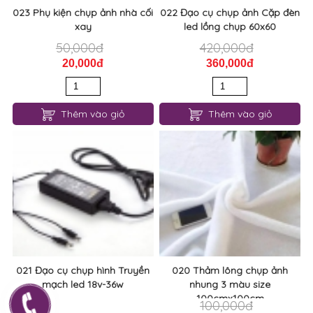
023 Phụ kiện chụp ảnh nhà cối
022 Đạo cụ chụp ảnh Cặp đèn
xay
led lồng chụp 60x60
50,000đ
420,000đ
20,000đ
360,000đ
Thêm vào giỏ
Thêm vào giỏ
021 Đạo cụ chụp hình Truyền
020 Thảm lông chụp ảnh
mạch led 18v-36w
nhung 3 màu size
100cmx100cm
100,000đ