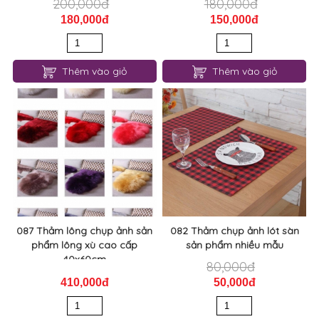
200,000đ
180,000đ
180,000đ
150,000đ
Thêm vào giỏ
Thêm vào giỏ
087 Thảm lông chụp ảnh sản
082 Thảm chụp ảnh lót sàn
phẩm lông xù cao cấp
sản phẩm nhiều mẫu
40x60cm
80,000đ
410,000đ
50,000đ