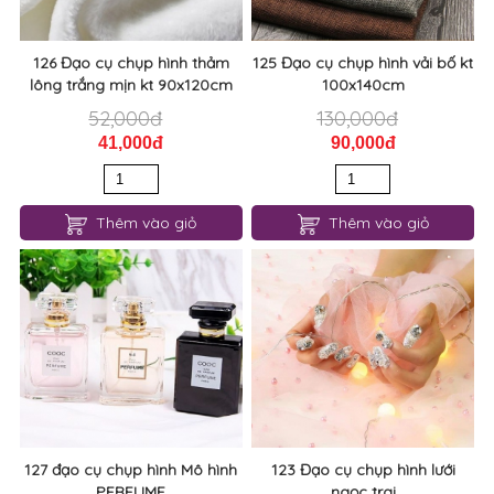
126 Đạo cụ chụp hình thảm
125 Đạo cụ chụp hình vải bố kt
lông trắng mịn kt 90x120cm
100x140cm
52,000đ
130,000đ
41,000đ
90,000đ
Thêm vào giỏ
Thêm vào giỏ
127 đạo cụ chụp hình Mô hình
123 Đạo cụ chụp hình lưới
PERFUME
ngọc trai