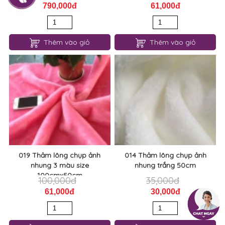
790,000đ
61,000đ
Thêm vào giỏ
Thêm vào giỏ
019 Thảm lông chụp ảnh
014 Thảm lông chụp ảnh
nhung 3 màu size
nhung trắng 50cm
100cmx50cm
100,000đ
35,000đ
61,000đ
30,000đ