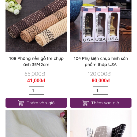
108 Phông nền gỗ tre chụp
104 Phụ kiện chụp hình sản
ảnh 35*42cm
phẩm tháp USA
65,000đ
120,000đ
41,000đ
90,000đ
Thêm vào giỏ
Thêm vào giỏ