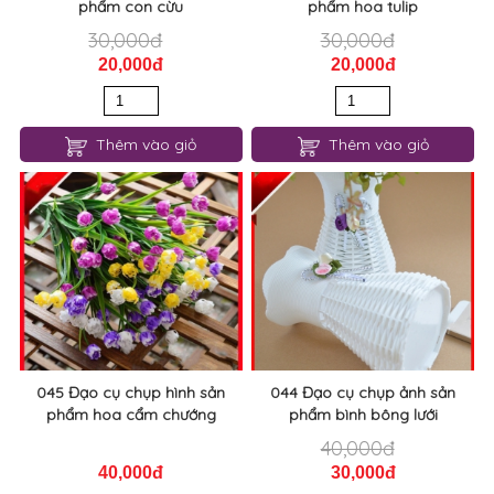
phẩm con cừu
phẩm hoa tulip
30,000đ
30,000đ
20,000đ
20,000đ
Thêm vào giỏ
Thêm vào giỏ
045 Đạo cụ chụp hình sản
044 Đạo cụ chụp ảnh sản
phẩm hoa cẩm chướng
phẩm bình bông lưới
40,000đ
40,000đ
30,000đ