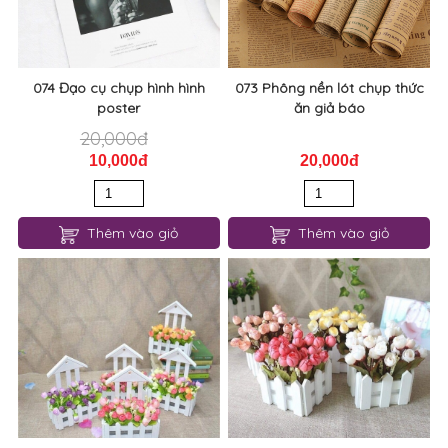
074 Đạo cụ chụp hình hình
073 Phông nền lót chụp thức
poster
ăn giả báo
20,000đ
10,000đ
20,000đ
Thêm vào giỏ
Thêm vào giỏ