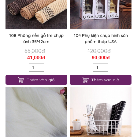
108 Phông nền gỗ tre chụp
104 Phụ kiện chụp hình sản
ảnh 35*42cm
phẩm tháp USA
65,000đ
120,000đ
41,000đ
90,000đ
Thêm vào giỏ
Thêm vào giỏ