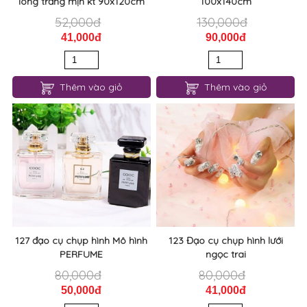
lông trắng mịn kt 90x120cm
100x140cm
52,000đ
130,000đ
41,000đ
90,000đ
Thêm vào giỏ
Thêm vào giỏ
127 đạo cụ chụp hình Mô hình
123 Đạo cụ chụp hình lưới
PERFUME
ngọc trai
80,000đ
80,000đ
50,000đ
41,000đ