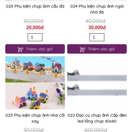
025 Phụ kiện chụp ảnh cầu đá
024 Phụ kiện chụp ảnh ngôi
nhà đá
30,000đ
40,000đ
20,000đ
30,000đ
Thêm vào giỏ
Thêm vào giỏ
023 Phụ kiện chụp ảnh nhà cối
022 Đạo cụ chụp ảnh Cặp đèn
xay
led lồng chụp 60x60
50,000đ
420,000đ