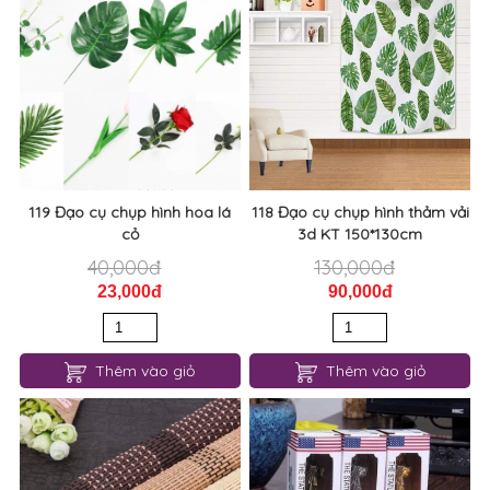
119 Đạo cụ chụp hình hoa lá
118 Đạo cụ chụp hình thảm vải
cỏ
3d KT 150*130cm
40,000đ
130,000đ
23,000đ
90,000đ
Thêm vào giỏ
Thêm vào giỏ