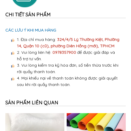
CHI TIẾT SẢN PHẨM
CÁC LƯU Ý KHI MUA HÀNG
1. Địa chỉ mua hàng:
324/4/5 Lý Thường Kiệt, Phường
14, Quận 10 (cũ), phường Diên Hồng (mới), TPHCM
2. Vui lòng liên hệ:
0978357900
để được giải đáp và
hỗ trợ tư vấn.
3. Vui lòng kiểm tra kỹ hóa đơn, số tiền thừa trước khi
rời quầy thanh toán.
4. Mọi khiếu nại về thanh toán không được giải quyết
sau khi rời quầy thanh toán.
SẢN PHẨM LIÊN QUAN