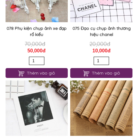
078 Phụ kiện chụp ảnh xe đạp
075 Đạo cụ chụp ảnh thương
rổ kiểu
hiệu chanel
70,000đ
20,000đ
50,000đ
10,000đ
Thêm vào giỏ
Thêm vào giỏ