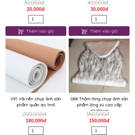
30,000đ
40,000đ
20,000đ
30,000đ
Thêm vào giỏ
Thêm vào giỏ
091 Vải nền chụp ảnh sản
088 Thảm lông chụp ảnh sản
phẩm quần áo 1m5
phẩm lông xù cao cấp
60x90cm
200,000đ
180,000đ
180,000đ
150,000đ