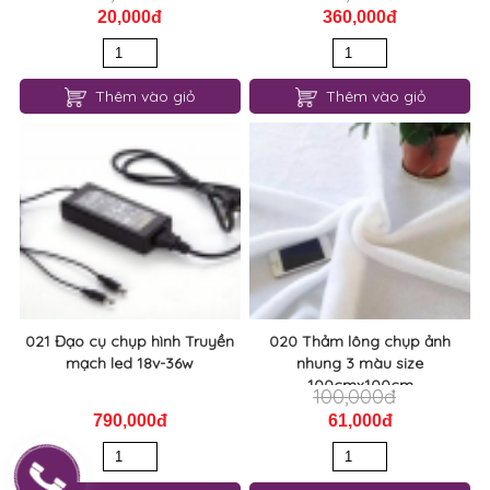
20,000đ
360,000đ
Thêm vào giỏ
Thêm vào giỏ
021 Đạo cụ chụp hình Truyền
020 Thảm lông chụp ảnh
mạch led 18v-36w
nhung 3 màu size
100cmx100cm
100,000đ
790,000đ
61,000đ