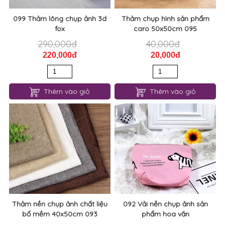
099 Thảm lông chụp ảnh 3d
Thảm chụp hình sản phẩm
fox
caro 50x50cm 095
290,000đ
40,000đ
220,000đ
20,000đ
Thêm vào giỏ
Thêm vào giỏ
Thảm nền chụp ảnh chất liệu
092 Vải nền chụp ảnh sản
bố mềm 40x50cm 093
phẩm hoa văn