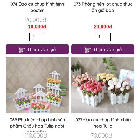
074 Đạo cụ chụp hình hình
073 Phông nền lót chụp thức
poster
ăn giả báo
20,000đ
10,000đ
20,000đ
Thêm vào giỏ
Thêm vào giỏ
069 Phụ kiện chụp hình sản
077 Đạo cụ chụp hình chậu
phẩm Chậu hoa Tulip ngôi
hoa Tulip
nhà trắng
110,000đ
70,000đ