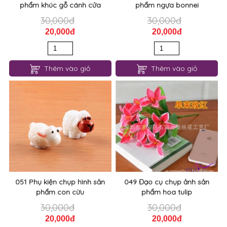
phẩm khúc gỗ cánh cửa
phẩm ngựa bonnei
30,000đ
30,000đ
20,000đ
20,000đ
Thêm vào giỏ
Thêm vào giỏ
051 Phụ kiện chụp hình sản
049 Đạo cụ chụp ảnh sản
phẩm con cừu
phẩm hoa tulip
30,000đ
30,000đ
20,000đ
20,000đ