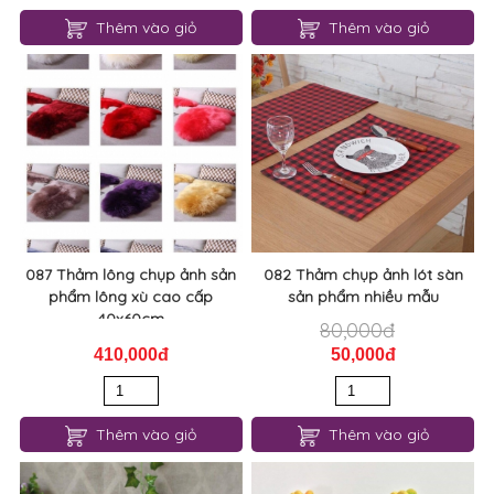
Thêm vào giỏ
Thêm vào giỏ
087 Thảm lông chụp ảnh sản
082 Thảm chụp ảnh lót sàn
phẩm lông xù cao cấp
sản phẩm nhiều mẫu
40x60cm
80,000đ
410,000đ
50,000đ
Thêm vào giỏ
Thêm vào giỏ