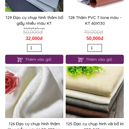
129 Đạo cụ chụp hình thảm bố
128 Thảm PVC 7 tone màu -
giấy nhiều màu KT
KT 60X130
100X160cm
50,000đ
70,000đ
32,000đ
50,000đ
Thêm vào giỏ
Thêm vào giỏ
126 Đạo cụ chụp hình thảm
125 Đạo cụ chụp hình vải bố kt