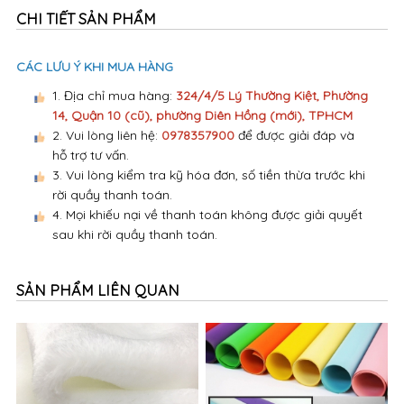
CHI TIẾT SẢN PHẨM
CÁC LƯU Ý KHI MUA HÀNG
1. Địa chỉ mua hàng:
324/4/5 Lý Thường Kiệt, Phường
14, Quận 10 (cũ), phường Diên Hồng (mới), TPHCM
2. Vui lòng liên hệ:
0978357900
để được giải đáp và
hỗ trợ tư vấn.
3. Vui lòng kiểm tra kỹ hóa đơn, số tiền thừa trước khi
rời quầy thanh toán.
4. Mọi khiếu nại về thanh toán không được giải quyết
sau khi rời quầy thanh toán.
SẢN PHẨM LIÊN QUAN