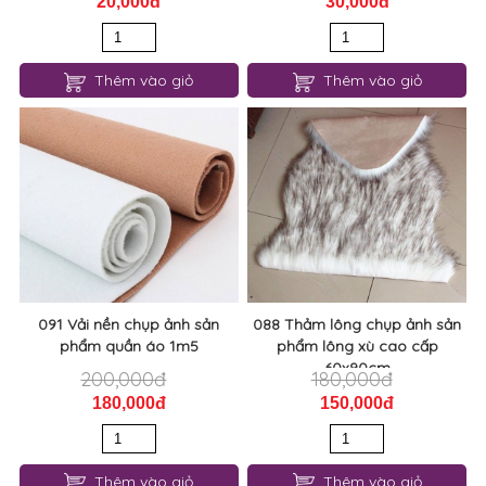
20,000đ
30,000đ
Thêm vào giỏ
Thêm vào giỏ
091 Vải nền chụp ảnh sản
088 Thảm lông chụp ảnh sản
phẩm quần áo 1m5
phẩm lông xù cao cấp
60x90cm
200,000đ
180,000đ
180,000đ
150,000đ
Thêm vào giỏ
Thêm vào giỏ