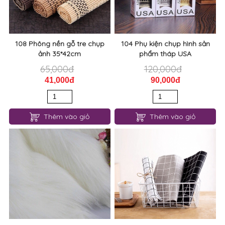
108 Phông nền gỗ tre chụp
104 Phụ kiện chụp hình sản
ảnh 35*42cm
phẩm tháp USA
65,000đ
120,000đ
41,000đ
90,000đ
Thêm vào giỏ
Thêm vào giỏ