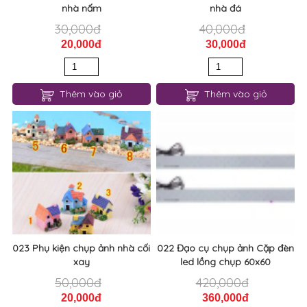
nhà nấm
nhà đá
30,000đ
40,000đ
20,000đ
30,000đ
Thêm vào giỏ
Thêm vào giỏ
023 Phụ kiện chụp ảnh nhà cối
022 Đạo cụ chụp ảnh Cặp đèn
xay
led lồng chụp 60x60
50,000đ
420,000đ
20,000đ
360,000đ