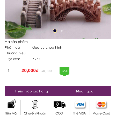
Mã sản phẩm
:
Phân loại
: Đạo cụ chụp hình
Thương hiệu
:
Lượt xem
: 3964
20,000đ
-33%
30,000
Thêm vào giỏ hàng
Mua ngay