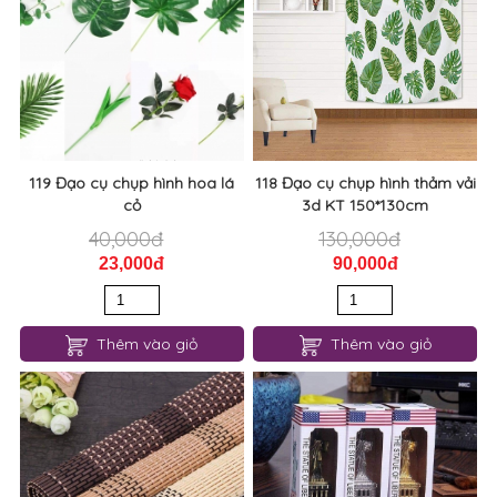
119 Đạo cụ chụp hình hoa lá
118 Đạo cụ chụp hình thảm vải
cỏ
3d KT 150*130cm
40,000đ
130,000đ
23,000đ
90,000đ
Thêm vào giỏ
Thêm vào giỏ