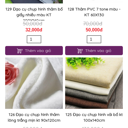
129 Đạo cụ chụp hình thảm bố
128 Thảm PVC 7 tone màu -
giấy nhiều màu KT
KT 60X130
100X160cm
50,000đ
70,000đ
32,000đ
50,000đ
Thêm vào giỏ
Thêm vào giỏ
126 Đạo cụ chụp hình thảm
125 Đạo cụ chụp hình vải bố kt
lông trắng mịn kt 90x120cm
100x140cm