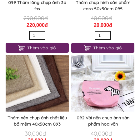
099 Thảm lông chụp ảnh 3d
Thảm chụp hình sản phẩm
fox
caro 50x50cm 095
290,000đ
40,000đ
220,000đ
20,000đ
Thêm vào giỏ
Thêm vào giỏ
Thảm nền chụp ảnh chất liệu
092 Vải nền chụp ảnh sản
bố mềm 40x50cm 093
phẩm hoa văn
30,000đ
40,000đ