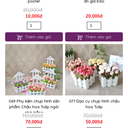
poster
ăn giả báo
20,000đ
10,000đ
20,000đ
Thêm vào giỏ
Thêm vào giỏ
069 Phụ kiện chụp hình sản
077 Đạo cụ chụp hình chậu
phẩm Chậu hoa Tulip ngôi
hoa Tulip
nhà trắng
110,000đ
70,000đ
70,000đ
50,000đ