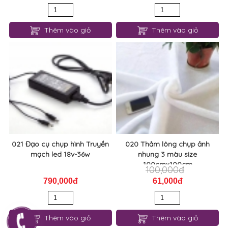
Thêm vào giỏ
Thêm vào giỏ
021 Đạo cụ chụp hình Truyền
020 Thảm lông chụp ảnh
mạch led 18v-36w
nhung 3 màu size
100cmx100cm
100,000đ
790,000đ
61,000đ
Thêm vào giỏ
Thêm vào giỏ