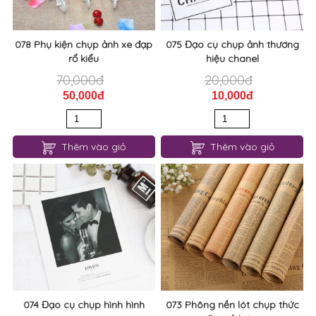
078 Phụ kiện chụp ảnh xe đạp
075 Đạo cụ chụp ảnh thương
rổ kiểu
hiệu chanel
70,000đ
20,000đ
50,000đ
10,000đ
Thêm vào giỏ
Thêm vào giỏ
074 Đạo cụ chụp hình hình
073 Phông nền lót chụp thức