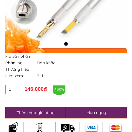
Mã sản phẩm
:
Phân loại
: Dao khắc
Thương hiệu
:
Lượt xem
: 2414
146,000đ
-100%
Thêm vào giỏ hàng
Mua ngay