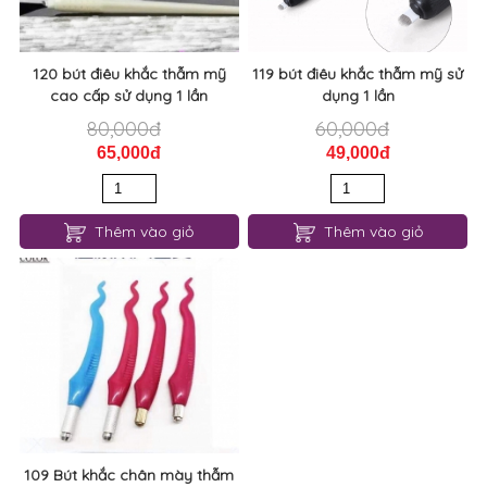
120 bút điêu khắc thẫm mỹ
119 bút điêu khắc thẫm mỹ sử
cao cấp sử dụng 1 lần
dụng 1 lần
80,000đ
60,000đ
65,000đ
49,000đ
Thêm vào giỏ
Thêm vào giỏ
109 Bút khắc chân mày thẫm