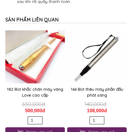
sau khi rời quầy thanh toán.
SẢN PHẨM LIÊN QUAN
182 Bút khắc chân mày vàng
166 Bút thêu mày phần đầu
Love cao cấp
phát sáng
650,000đ
140,000đ
500,000đ
108,000đ