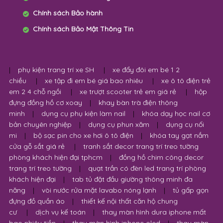
Chính sách Bảo hành
Chính sách Bảo Mật Thông Tin
|
phụ kiện trang trí xe SH
|
xe đẩy đôi em bé 1 2
chiều
|
xe tập đi em bé giá bao nhiêu
|
xe ô tô điện trẻ
em 2 4 chỗ ngồi
|
xe trượt scooter trẻ em giá rẻ
|
hộp
đựng đồng hồ cơ xoay
|
khay bàn trà điện thông
minh
|
dụng cụ phụ kiện làm nail
|
khóa dạy học nail cơ
bản chuyên nghiệp
|
dụng cụ phun xăm
|
dụng cụ nối
mi
|
bộ sạc pin cho xe hơi ô tô điện
|
khóa tay gạt nắm
cửa gỗ sắt giá rẻ
|
tranh sắt decor trang trí treo tường
phòng khách hiện đại tphcm
|
đồng hồ chim công decor
trang trí treo tường
|
quạt trần có đèn led trang trí phòng
khách hiện đại
|
tab tủ đặt đầu giường thông minh đa
năng
|
vòi nước rửa mặt lavabo nóng lạnh
|
tủ gấp gọn
đựng đồ quần áo
|
thiết kế nội thất căn hộ chung
cư
|
dịch vụ kế toán
|
thay màn hình dura iphone mất
bao nhiêu tiền
|
thay màn hình iphone oled
|
thay màn