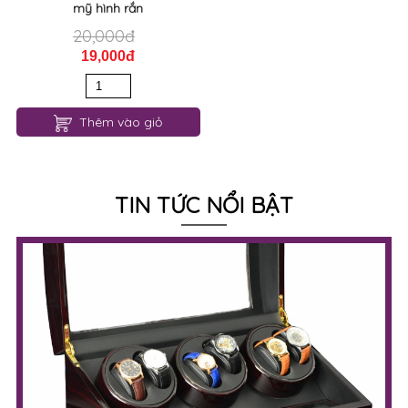
mỹ hình rắn
20,000đ
19,000đ
Thêm vào giỏ
TIN TỨC NỔI BẬT