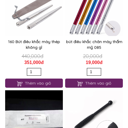
160 Bút điêu khắc mày thép
bút điêu khắc chân mày thẩm
không gỉ
mỹ 085
440,000đ
20,000đ
351,000đ
19,000đ
Thêm vào giỏ
Thêm vào giỏ