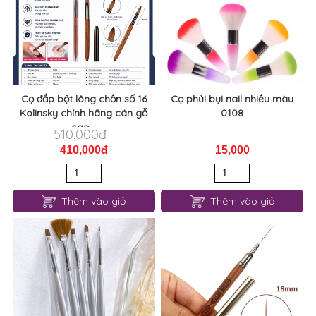
Cọ đắp bột lông chồn số 16
Cọ phủi bụi nail nhiều màu
Kolinsky chính hãng cán gỗ
0108
cao...
510,000đ
410,000đ
15,000
Thêm vào giỏ
Thêm vào giỏ