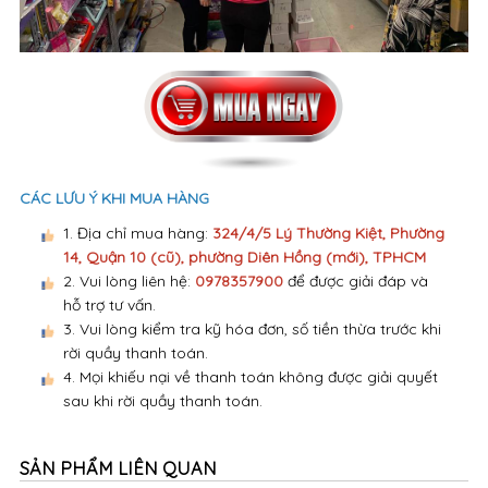
CÁC LƯU Ý KHI MUA HÀNG
1. Địa chỉ mua hàng:
324/4/5 Lý Thường Kiệt, Phường
14, Quận 10 (cũ), phường Diên Hồng (mới), TPHCM
2. Vui lòng liên hệ:
0978357900
để được giải đáp và
hỗ trợ tư vấn.
3. Vui lòng kiểm tra kỹ hóa đơn, số tiền thừa trước khi
rời quầy thanh toán.
4. Mọi khiếu nại về thanh toán không được giải quyết
sau khi rời quầy thanh toán.
SẢN PHẨM LIÊN QUAN