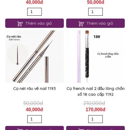
40,000đ
50,000đ
Thêm vào giỏ
Thêm vào giỏ
Cọ nét râu vẽ nail 1193
Cọ french nail 2 đầu lông chồn
số 18 cao cấp 1192
50,000đ
210,000đ
40,000đ
170,000đ