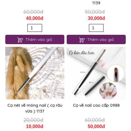
1139
60,000đ
50,000đ
40,000đ
30,000đ
Thêm vào giỏ
Thêm vào giỏ
Cọ nét vẽ móng nail ( cọ râu
Cọ vẽ nail cao cấp 0988
vừa ) 1137
20,000đ
60,000đ
10,000đ
50,000đ