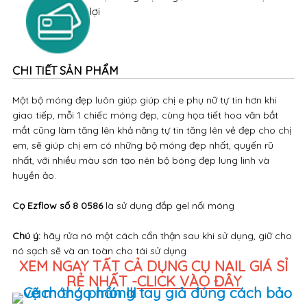
lợi
CHI TIẾT SẢN PHẨM
Một bộ móng đẹp luôn giúp giúp chị e phụ nữ tự tin hơn khi
giao tiếp, mỗi 1 chiếc móng đẹp, cùng họa tiết hoa văn bắt
mắt cũng làm tăng lên khả năng tự tin tăng lên vẻ đẹp cho chị
em, sẽ giúp chị em có những bộ móng đẹp nhất, quyến rũ
nhất, với nhiều màu sơn tạo nên bộ bóng đẹp lung linh và
huyền ảo.
Cọ Ezflow số 8 0586
là sử dụng đắp gel nối móng
Chú ý:
hãy rửa nó một cách cẩn thận sau khi sử dụng, giữ cho
nó sạch sẽ và an toàn cho tái sử dụng
XEM NGAY TẤT CẢ DỤNG CỤ NAIL GIÁ SỈ
RẺ NHẤT -
CLICK VÀO ĐÂY