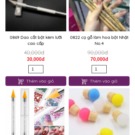
0869 Dao cắt bột kèm lưỡi
0822 cọ gỗ làm hoa bột Nhật
cao cấp
No.4
40,000đ
90,000đ
30,000đ
70,000đ
Thêm vào giỏ
Thêm vào giỏ