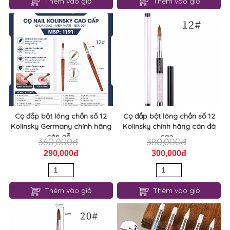
Thêm vào giỏ
Thêm vào giỏ
Cọ đắp bột lông chồn số 12
Cọ đắp bột lông chồn số 12
Kolinsky Germany chính hãng
Kolinsky chính hãng cán đá
cán gỗ...
cao...
360,000đ
380,000đ
290,000đ
300,000đ
Thêm vào giỏ
Thêm vào giỏ