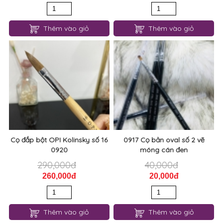
Thêm vào giỏ
Thêm vào giỏ
Cọ đắp bột OPI Kolinsky số 16
0917 Cọ bản oval số 2 vẽ
0920
móng cán đen
290,000đ
40,000đ
260,000đ
20,000đ
Thêm vào giỏ
Thêm vào giỏ