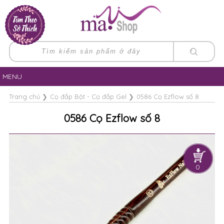
MENU
Trang chủ
❯
Cọ đắp Bột - Cọ đắp Gel
❯
0586 Cọ Ezflow số 8
0586 Cọ Ezflow số 8
0