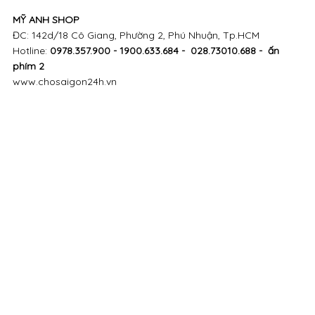
MỸ ANH SHOP
ĐC: 142d/18 Cô Giang, Phường 2, Phú Nhuận, Tp.HCM
Hotline:
0978.357.900 - 1900.633.684 - 028.73010.688 - ấn
phím 2
www.chosaigon24h.vn