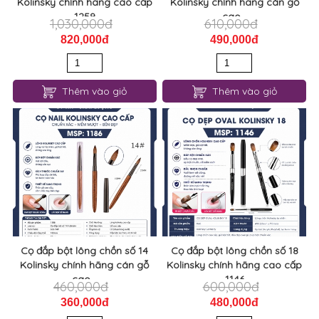
Kolinsky chính hãng cao cấp
Kolinsky chính hãng cán gỗ
1259
cao...
1,030,000đ
610,000đ
820,000đ
490,000đ
Thêm vào giỏ
Thêm vào giỏ
Cọ đắp bột lông chồn số 14
Cọ đắp bột lông chồn số 18
Kolinsky chính hãng cán gỗ
Kolinsky chính hãng cao cấp
cao...
1146
460,000đ
600,000đ
360,000đ
480,000đ