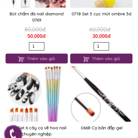
Bút chấm đá nail diamond
0718 Set 5 cục mút ombre 3d
0769
80,000đ
60,000đ
50,000đ
30,000đ
Thêm vào giỏ
Thêm vào giỏ
0683 Set 6 cây cọ vẽ hoa nail
0668 Cọ bản đắp gel
chuyên nghiệp