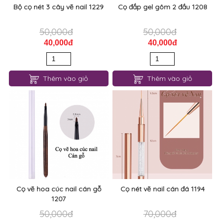
Bộ cọ nét 3 cây vẽ nail 1229
Cọ đắp gel gôm 2 đầu 1208
50,000đ
50,000đ
40,000đ
40,000đ
Thêm vào giỏ
Thêm vào giỏ
Cọ vẽ hoa cúc nail cán gỗ
Cọ nét vẽ nail cán đá 1194
1207
50,000đ
70,000đ