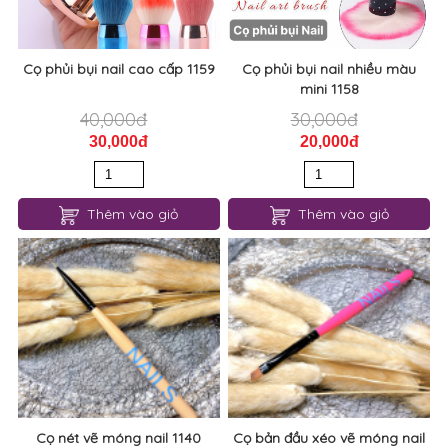
Cọ phủi bụi nail cao cấp 1159
Cọ phủi bụi nail nhiều màu
mini 1158
40,000đ
30,000đ
30,000đ
20,000đ
Thêm vào giỏ
Thêm vào giỏ
Cọ nét vẽ móng nail 1140
Cọ bản đầu xéo vẽ móng nail