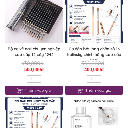
Bộ cọ vẽ nail chuyên nghiệp
Cọ đắp bột lông chồn số 16
cao cấp 12 cây 1242
Kolinsky chính hãng cao cấp
1240
630,000đ
500,000đ
500,000đ
400,000đ
Thêm vào giỏ
Thêm vào giỏ