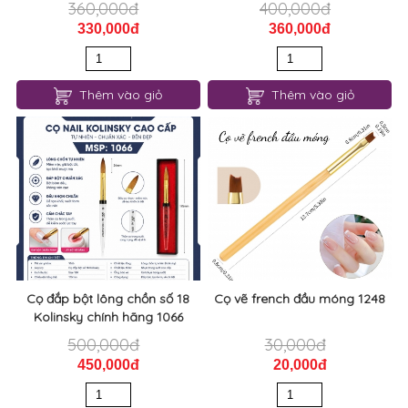
360,000đ
400,000đ
330,000đ
360,000đ
Thêm vào giỏ
Thêm vào giỏ
Cọ đắp bột lông chồn số 18
Cọ vẽ french đầu móng 1248
Kolinsky chính hãng 1066
500,000đ
30,000đ
450,000đ
20,000đ