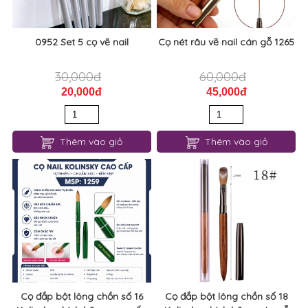
0952 Set 5 cọ vẽ nail
Cọ nét râu vẽ nail cán gỗ 1265
30,000đ
60,000đ
20,000đ
45,000đ
Thêm vào giỏ
Thêm vào giỏ
Cọ đắp bột lông chồn số 16
Cọ đắp bột lông chồn số 18