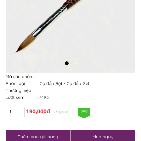
Mã sản phẩm
:
Phân loại
: Cọ đắp Bột - Cọ đắp Gel
Thương hiệu
:
Lượt xem
: 4193
190,000đ
-25%
250,000
Thêm vào giỏ hàng
Mua ngay