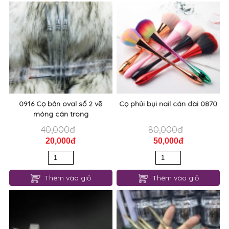
0916 Cọ bản oval số 2 vẽ
Cọ phủi bụi nail cán dài 0870
móng cán trong
40,000đ
80,000đ
20,000đ
50,000đ
Thêm vào giỏ
Thêm vào giỏ