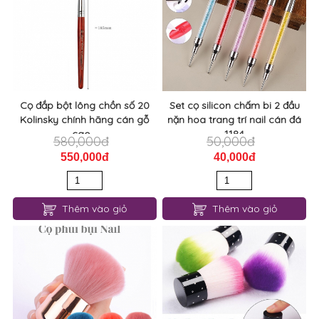
Cọ đắp bột lông chồn số 20
Set cọ silicon chấm bi 2 đầu
Kolinsky chính hãng cán gỗ
nặn hoa trang trí nail cán đá
cao...
1184
580,000đ
50,000đ
550,000đ
40,000đ
Thêm vào giỏ
Thêm vào giỏ