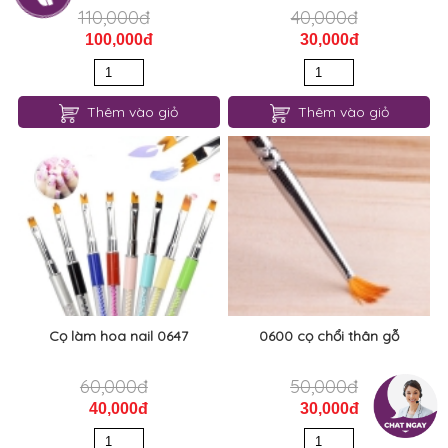
110,000đ
40,000đ
100,000đ
30,000đ
Thêm vào giỏ
Thêm vào giỏ
Cọ làm hoa nail 0647
0600 cọ chổi thân gỗ
60,000đ
50,000đ
40,000đ
30,000đ