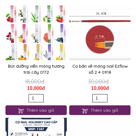
Bút dưỡng viền móng hương
Cọ bản vẽ móng nail Ezflow
trái cây 0112
số 2 4 0918
18,000đ
30,000đ
10,000đ
10,000đ
Thêm vào giỏ
Thêm vào giỏ