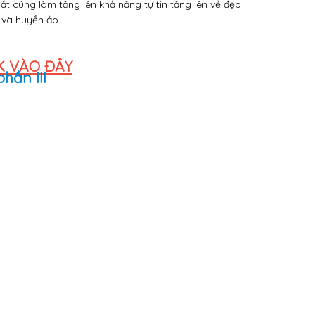
ắt cũng làm tăng lên khả năng tự tin tăng lên vẻ đẹp
 và huyền ảo.
K VÀO ĐÂY