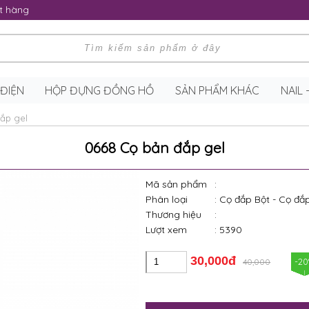
t hàng
 ĐIỆN
HỘP ĐỰNG ĐỒNG HỒ
SẢN PHẨM KHÁC
NAIL
ắp gel
0668 Cọ bản đắp gel
Mã sản phẩm
:
Phân loại
: Cọ đắp Bột - Cọ đắ
Thương hiệu
:
Lượt xem
: 5390
30,000đ
-2
40,000