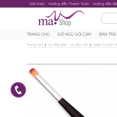
Giới thiệu
Hướng dẫn Thanh Toán
Hướng dẫn đặ
TRANG CHỦ
ĐỒ NGỦ GỢI CẢM
BÀN TRÀ
Trang chủ
❯
Cọ đắp Bột - Cọ đắp Gel
❯
0668 Cọ bản đ