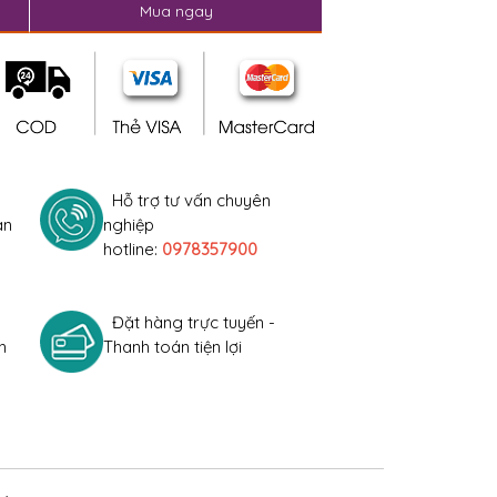
Mua ngay
Hỗ trợ tư vấn chuyên
àn
nghiệp
hotline:
0978357900
Đặt hàng trực tuyến -
h
Thanh toán tiện lợi