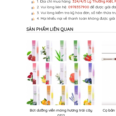
1. Địa chỉ mua hàng:
324/4/5 Lý Thường Kiệt,
2. Vui lòng liên hệ:
0978357900
để được giải đá
3. Vui lòng kiểm tra kỹ hóa đơn, số tiền thừa tr
4. Mọi khiếu nại về thanh toán không được giải
SẢN PHẨM LIÊN QUAN
Bút dưỡng viền móng hương trái cây
Cọ bản 
0112