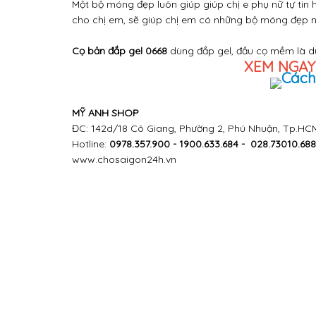
Một bộ móng đẹp luôn giúp giúp chị e phụ nữ tự tin h
cho chị em, sẽ giúp chị em có những bộ móng đẹp nh
Cọ bản đắp gel 0668
dùng đắp gel, đầu cọ mềm là dụ
XEM NGAY 
MỸ ANH SHOP
ĐC: 142d/18 Cô Giang, Phường 2, Phú Nhuận, Tp.HC
Hotline:
0978.357.900 - 1900.633.684 - 028.73010.68
www.chosaigon24h.vn