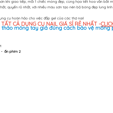
ơn khi giao tiếp, mỗi 1 chiếc móng đẹp, cùng họa tiết hoa văn bắt m
ất, quyến rũ nhất, với nhiều màu sơn tạo nên bộ bóng đẹp lung linh
ng cụ hoàn hảo cho việc đắp gel của các thợ nail
TẤT CẢ DỤNG CỤ NAIL GIÁ SỈ RẺ NHẤT -
CLIC
M
8 - ấn phím 2