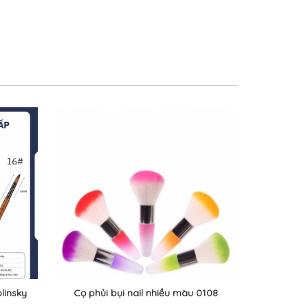
linsky
Cọ phủi bụi nail nhiều màu 0108
.