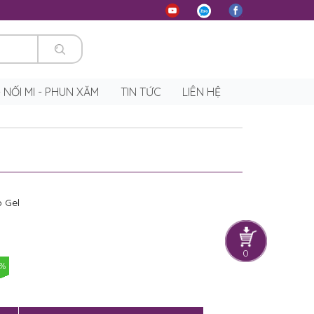
 - NỐI MI - PHUN XĂM
TIN TỨC
LIÊN HỆ
p Gel
0
0%