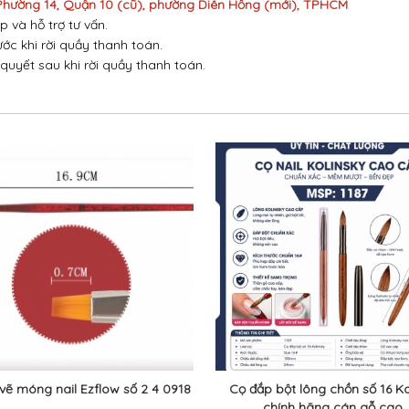
 Phường 14, Quận 10 (cũ), phường Diên Hồng (mới), TPHCM
p và hỗ trợ tư vấn.
ước khi rời quầy thanh toán.
 quyết sau khi rời quầy thanh toán.
vẽ móng nail Ezflow số 2 4 0918
Cọ đắp bột lông chồn số 16 Ko
chính hãng cán gỗ cao..