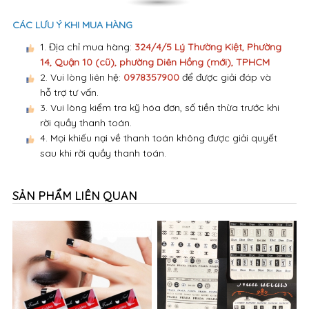
CÁC LƯU Ý KHI MUA HÀNG
1. Địa chỉ mua hàng:
324/4/5 Lý Thường Kiệt, Phường
14, Quận 10 (cũ), phường Diên Hồng (mới), TPHCM
2. Vui lòng liên hệ:
0978357900
để được giải đáp và
hỗ trợ tư vấn.
3. Vui lòng kiểm tra kỹ hóa đơn, số tiền thừa trước khi
rời quầy thanh toán.
4. Mọi khiếu nại về thanh toán không được giải quyết
sau khi rời quầy thanh toán.
SẢN PHẨM LIÊN QUAN