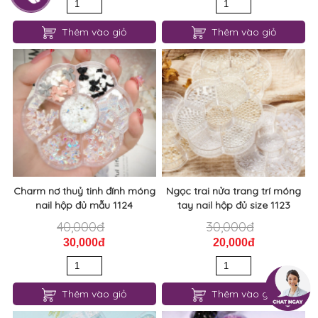
Thêm vào giỏ
Thêm vào giỏ
Charm nơ thuỷ tinh đính móng
Ngọc trai nửa trang trí móng
nail hộp đủ mẫu 1124
tay nail hộp đủ size 1123
40,000đ
30,000đ
30,000đ
20,000đ
Thêm vào giỏ
Thêm vào giỏ