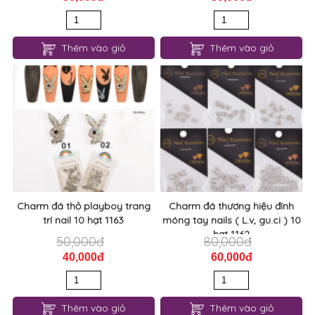
Thêm vào giỏ
Thêm vào giỏ
Charm đá thỏ playboy trang
Charm đá thương hiệu đính
trí nail 10 hạt 1163
móng tay nails ( L.v, gu.ci ) 10
hạt 1162
50,000đ
80,000đ
40,000đ
60,000đ
Thêm vào giỏ
Thêm vào giỏ