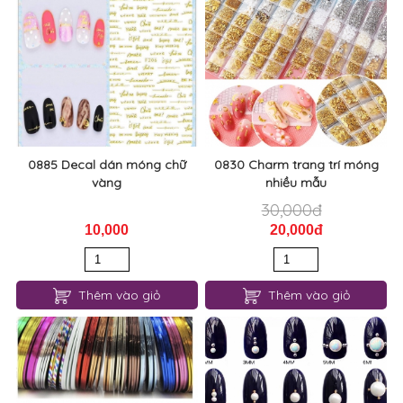
0885 Decal dán móng chữ
0830 Charm trang trí móng
vàng
nhiều mẫu
30,000đ
10,000
20,000đ
Thêm vào giỏ
Thêm vào giỏ