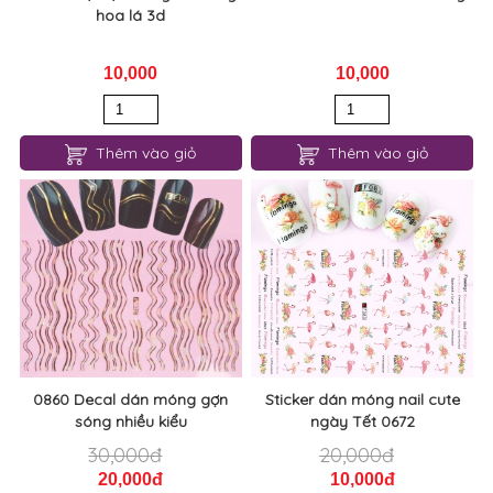
hoa lá 3d
10,000
10,000
Thêm vào giỏ
Thêm vào giỏ
0860 Decal dán móng gợn
Sticker dán móng nail cute
sóng nhiều kiểu
ngày Tết 0672
30,000đ
20,000đ
20,000đ
10,000đ