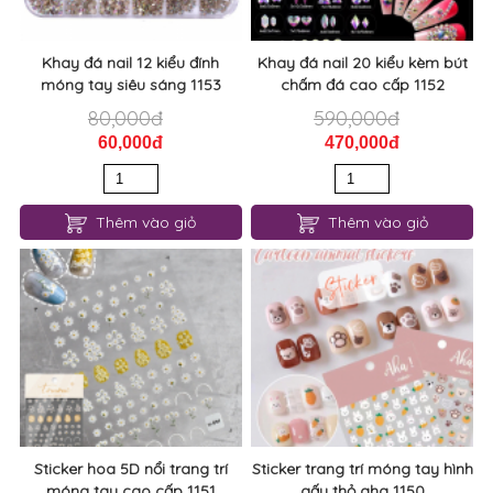
Khay đá nail 12 kiểu đính
Khay đá nail 20 kiểu kèm bút
móng tay siêu sáng 1153
chấm đá cao cấp 1152
80,000đ
590,000đ
60,000đ
470,000đ
Thêm vào giỏ
Thêm vào giỏ
Sticker hoa 5D nổi trang trí
Sticker trang trí móng tay hình
móng tay cao cấp 1151
gấu thỏ aha 1150