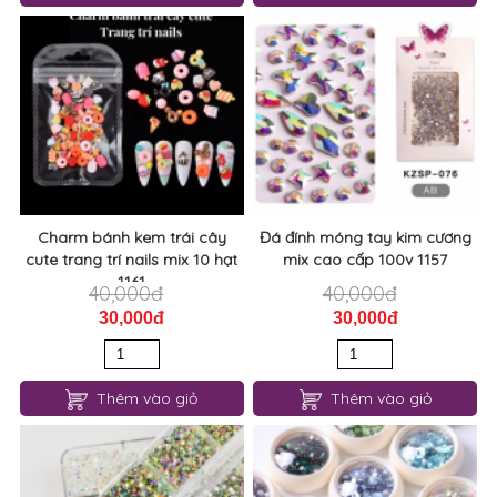
Charm bánh kem trái cây
Đá đính móng tay kim cương
cute trang trí nails mix 10 hạt
mix cao cấp 100v 1157
1161
40,000đ
40,000đ
30,000đ
30,000đ
Thêm vào giỏ
Thêm vào giỏ