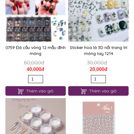
0759 Đá cầu vòng 12 mẫu đính
Sticker hoa lá 3D nổi trang trí
móng
móng tay 1214
80,000đ
30,000đ
40,000đ
20,000đ
Thêm vào giỏ
Thêm vào giỏ