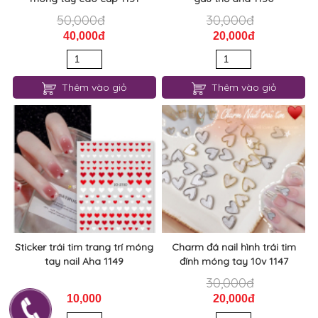
50,000đ
30,000đ
40,000đ
20,000đ
Thêm vào giỏ
Thêm vào giỏ
Sticker trái tim trang trí móng
Charm đá nail hình trái tim
tay nail Aha 1149
đính móng tay 10v 1147
30,000đ
10,000
20,000đ