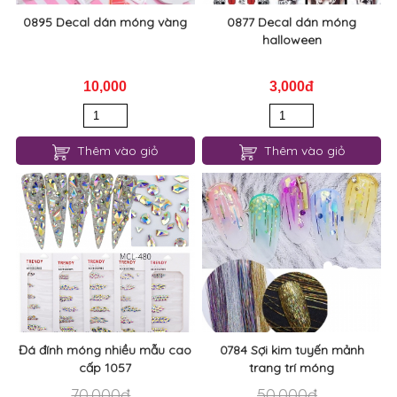
0895 Decal dán móng vàng
0877 Decal dán móng
halloween
10,000
3,000đ
Thêm vào giỏ
Thêm vào giỏ
Đá đính móng nhiều mẫu cao
0784 Sợi kim tuyến mảnh
cấp 1057
trang trí móng
70,000đ
50,000đ