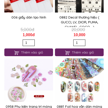
006 giấy dán tạo hình
0882 Decal thương hiệu (
GUCCI, LV, DIOR, PUMA,
CHANEL, COCO,...)
5,000đ
20,000
1,000đ
10,000
Thêm vào giỏ
Thêm vào giỏ
0958 Phụ kiện trang trí móng
0881 Foil hoa văn dán móng