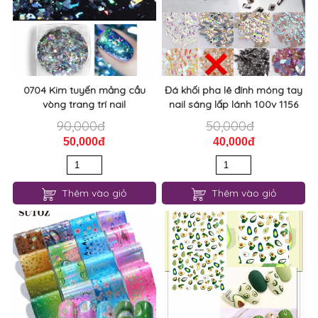
0704 Kim tuyến mảng cầu
Đá khối pha lê đính móng tay
vòng trang trí nail
nail sáng lấp lánh 100v 1156
90,000đ
50,000đ
50,000đ
40,000đ
Thêm vào giỏ
Thêm vào giỏ