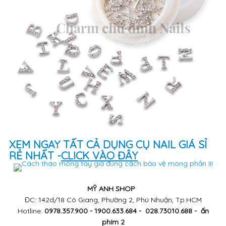
XEM NGAY TẤT CẢ DỤNG CỤ NAIL GIÁ SỈ
RẺ NHẤT -
CLICK VÀO ĐÂY
MỸ ANH SHOP
ĐC: 142d/18 Cô Giang, Phường 2, Phú Nhuận, Tp.HCM
Hotline:
0978.357.900 - 1900.633.684 - 028.73010.688 - ấn
phím 2