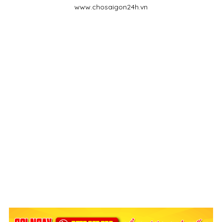
www.chosaigon24h.vn