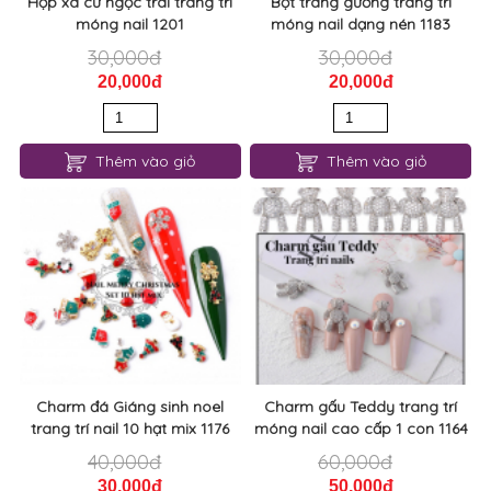
Hộp xà cừ ngọc trai trang trí
Bột tráng gương trang trí
móng nail 1201
móng nail dạng nén 1183
30,000đ
30,000đ
20,000đ
20,000đ
Thêm vào giỏ
Thêm vào giỏ
Charm đá Giáng sinh noel
Charm gấu Teddy trang trí
trang trí nail 10 hạt mix 1176
móng nail cao cấp 1 con 1164
40,000đ
60,000đ
30,000đ
50,000đ