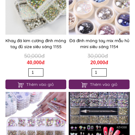
Khay đá kim cương đính móng
Đá đính móng tay mix mẫu hủ
tay đủ size siêu sáng 1155
mini siêu sáng 1154
50,000đ
30,000đ
40,000đ
20,000đ
Thêm vào giỏ
Thêm vào giỏ