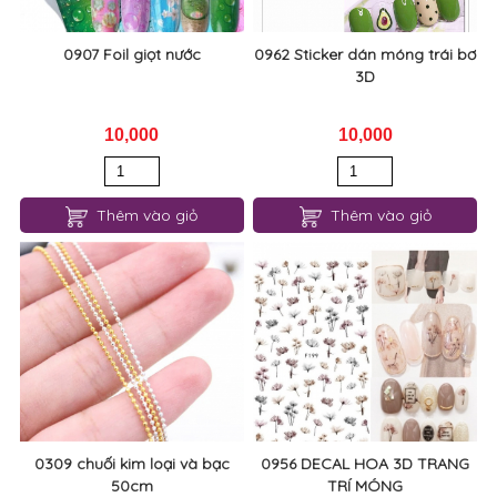
0907 Foil giọt nước
0962 Sticker dán móng trái bơ
3D
10,000
10,000
Thêm vào giỏ
Thêm vào giỏ
0309 chuối kim loại và bạc
0956 DECAL HOA 3D TRANG
50cm
TRÍ MÓNG