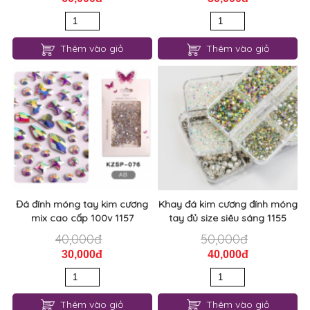
Thêm vào giỏ
Thêm vào giỏ
Đá đính móng tay kim cương
Khay đá kim cương đính móng
mix cao cấp 100v 1157
tay đủ size siêu sáng 1155
40,000đ
50,000đ
30,000đ
40,000đ
Thêm vào giỏ
Thêm vào giỏ