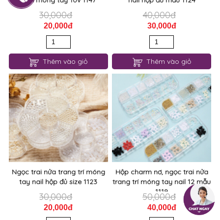
đính móng tay 10v 1147
nail hộp đủ mẫu 1124
30,000đ
40,000đ
20,000đ
30,000đ
Thêm vào giỏ
Thêm vào giỏ
Ngọc trai nửa trang trí móng
Hộp charm nơ, ngọc trai nửa
tay nail hộp đủ size 1123
trang trí móng tay nail 12 mẫu
1119
30,000đ
50,000đ
20,000đ
40,000đ