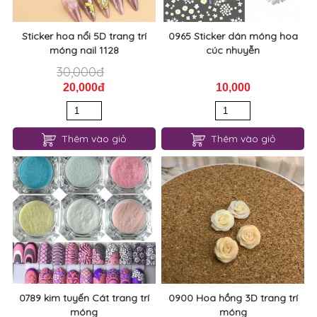
Sticker hoa nổi 5D trang trí
0965 Sticker dán móng hoa
móng nail 1128
cúc nhuyễn
30,000đ
20,000đ
10,000
Thêm vào giỏ
Thêm vào giỏ
0789 kim tuyến Cát trang trí
0900 Hoa hồng 3D trang trí
móng
móng