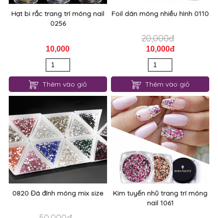
Hạt bi rắc trang trí móng nail
Foil dán móng nhiều hình 0110
0256
20,000đ
10,000
10,000đ
Thêm vào giỏ
Thêm vào giỏ
0820 Đá đính móng mix size
Kim tuyến nhũ trang trí móng
nail 1061
50,000đ