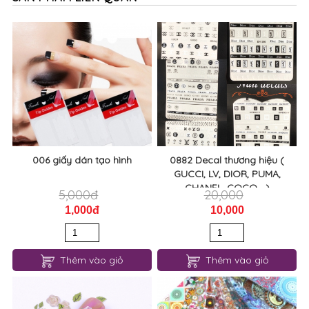
006 giấy dán tạo hình
0882 Decal thương hiệu (
GUCCI, LV, DIOR, PUMA,
CHANEL, COCO,...)
5,000đ
20,000
1,000đ
10,000
Thêm vào giỏ
Thêm vào giỏ