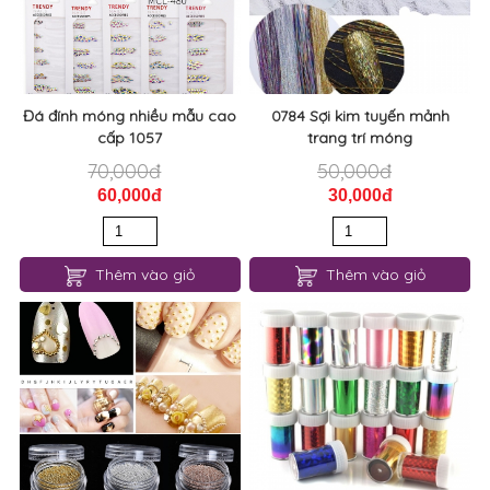
Đá đính móng nhiều mẫu cao
0784 Sợi kim tuyến mảnh
cấp 1057
trang trí móng
70,000đ
50,000đ
60,000đ
30,000đ
Thêm vào giỏ
Thêm vào giỏ