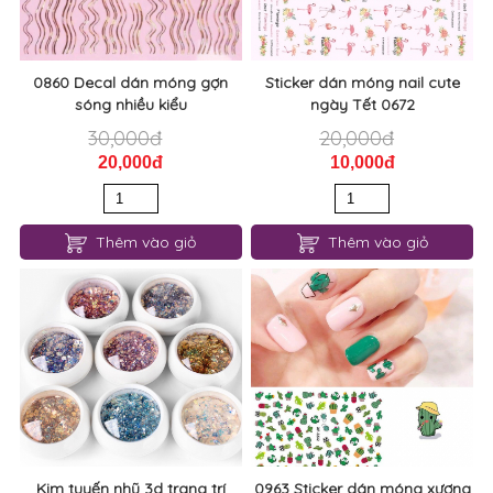
0860 Decal dán móng gợn
Sticker dán móng nail cute
sóng nhiều kiểu
ngày Tết 0672
30,000đ
20,000đ
20,000đ
10,000đ
Thêm vào giỏ
Thêm vào giỏ
Kim tuyến nhũ 3d trang trí
0963 Sticker dán móng xương