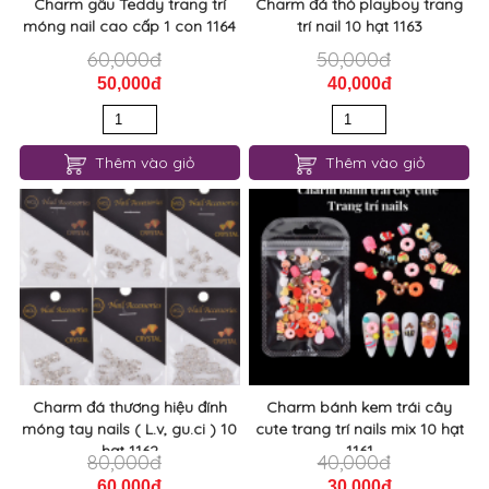
Charm gấu Teddy trang trí
Charm đá thỏ playboy trang
móng nail cao cấp 1 con 1164
trí nail 10 hạt 1163
60,000đ
50,000đ
50,000đ
40,000đ
Thêm vào giỏ
Thêm vào giỏ
Charm đá thương hiệu đính
Charm bánh kem trái cây
móng tay nails ( L.v, gu.ci ) 10
cute trang trí nails mix 10 hạt
hạt 1162
1161
80,000đ
40,000đ
60,000đ
30,000đ