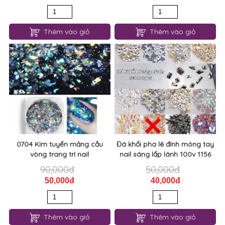
Thêm vào giỏ
Thêm vào giỏ
0704 Kim tuyến mảng cầu
Đá khối pha lê đính móng tay
vòng trang trí nail
nail sáng lấp lánh 100v 1156
90,000đ
50,000đ
50,000đ
40,000đ
Thêm vào giỏ
Thêm vào giỏ