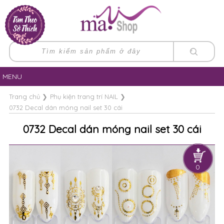
MENU
Trang chủ
❯
Phụ kiện trang trí NAIL
❯
0732 Decal dán móng nail set 30 cái
0732 Decal dán móng nail set 30 cái
0