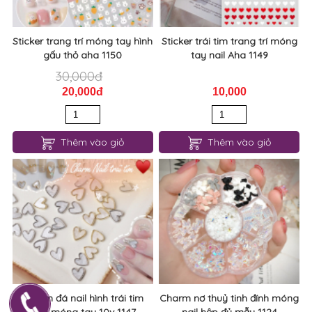
Sticker trang trí móng tay hình
Sticker trái tim trang trí móng
gấu thỏ aha 1150
tay nail Aha 1149
30,000đ
20,000đ
10,000
Thêm vào giỏ
Thêm vào giỏ
Charm đá nail hình trái tim
Charm nơ thuỷ tinh đính móng