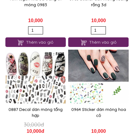
móng 0983
rồng 3d
10,000
10,000
Thêm vào giỏ
Thêm vào giỏ
0887 Decal dán móng tổng
0964 Sticker dán móng hoa
hợp
cỏ
30,000đ
10,000đ
10,000