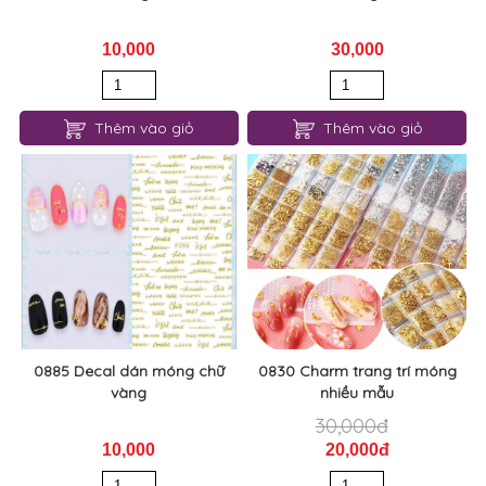
10,000
30,000
Thêm vào giỏ
Thêm vào giỏ
0885 Decal dán móng chữ
0830 Charm trang trí móng
vàng
nhiều mẫu
30,000đ
10,000
20,000đ