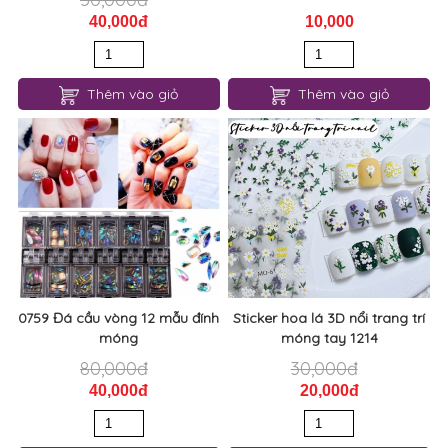
40,000đ
10,000
Thêm vào giỏ
Thêm vào giỏ
0759 Đá cầu vòng 12 mẫu đính
Sticker hoa lá 3D nổi trang trí
móng
móng tay 1214
80,000đ
30,000đ
40,000đ
20,000đ