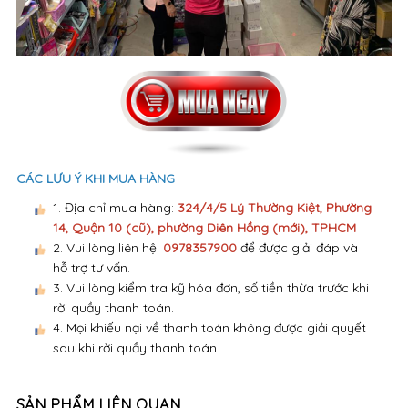
CÁC LƯU Ý KHI MUA HÀNG
1. Địa chỉ mua hàng:
324/4/5 Lý Thường Kiệt, Phường
14, Quận 10 (cũ), phường Diên Hồng (mới), TPHCM
2. Vui lòng liên hệ:
0978357900
để được giải đáp và
hỗ trợ tư vấn.
3. Vui lòng kiểm tra kỹ hóa đơn, số tiền thừa trước khi
rời quầy thanh toán.
4. Mọi khiếu nại về thanh toán không được giải quyết
sau khi rời quầy thanh toán.
SẢN PHẨM LIÊN QUAN