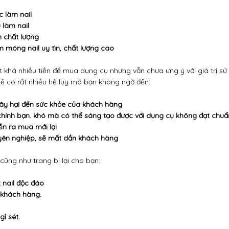
c làm nail
 làm nail
m chất lượng
 móng nail uy tìn, chất lượng cao
 khá nhiều tiền để mua dụng cụ nhưng vẫn chưa ưng ý với giá trị sử
sẽ có rất nhiều hệ lụy mà bạn không ngờ đến:
 gây hại đến sức khỏe của khách hàng
chính bạn. khó mà có thể sáng tạo được với dụng cụ không đạt chuẩ
ền ra mua mới lại
uyên nghiệp, sẽ mất dần khách hàng
 cũng như trang bị lại cho bạn:
 nail độc đáo
 khách hàng.
gỉ sét.