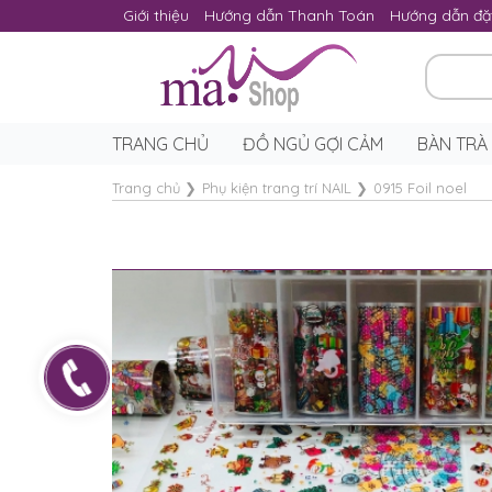
Giới thiệu
Hướng dẫn Thanh Toán
Hướng dẫn đặ
TRANG CHỦ
ĐỒ NGỦ GỢI CẢM
BÀN TRÀ
Trang chủ
❯
Phụ kiện trang trí NAIL
❯
0915 Foil noel