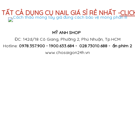
TẤT CẢ DỤNG CỤ NAIL GIÁ SỈ RẺ NHẤT -
CLIC
MỸ ANH SHOP
ĐC: 142d/18 Cô Giang, Phường 2, Phú Nhuận, Tp.HCM
Hotline:
0978.357.900 - 1900.633.684 - 028.73010.688 - ấn phím 2
www.chosaigon24h.vn