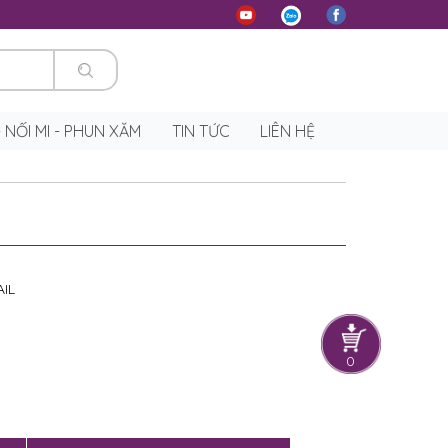
 - NỐI MI - PHUN XĂM
TIN TỨC
LIÊN HỆ
AIL
0