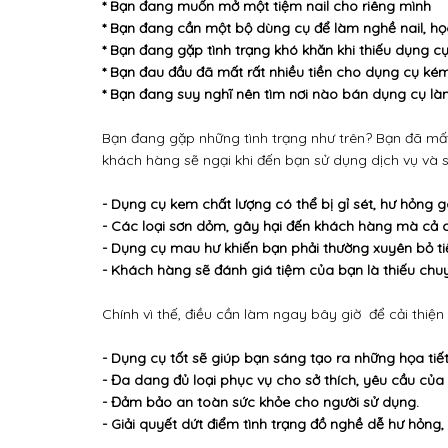
* Bạn đang muốn mở một tiệm nail cho riêng mình
* Bạn đang cần một bộ dùng cụ để làm nghề nail, họ
* Bạn đang gặp tình trạng khó khăn khi thiếu dụng cụ
* Bạn đau đầu đã mất rất nhiều tiền cho dụng cụ ké
* Bạn đang suy nghĩ nên tìm nơi nào bán dụng cụ làm
Bạn đang gặp những tình trạng như trên? Bạn đã mất
khách hàng sẽ ngại khi đến bạn sử dụng dịch vụ và 
- Dụng cụ kem chất lượng có thể bị gỉ sét, hư hỏng
- Các loại sơn dỏm, gây hại đến khách hàng mà cả 
- Dụng cụ mau hư khiến bạn phải thường xuyên bỏ ti
- Khách hàng sẽ đánh giá tiệm của bạn là thiếu ch
Chính vì thế, điều cần làm ngay bây giờ để cải thiện
- Dụng cụ tốt sẽ giúp bạn sáng tạo ra những họa tiết
- Đa dang đủ loại phục vụ cho sở thích, yêu cầu của
- Đảm bảo an toàn sức khỏe cho người sử dụng.
- Giải quyết dứt điểm tình trạng đồ nghề dễ hư hỏng, 