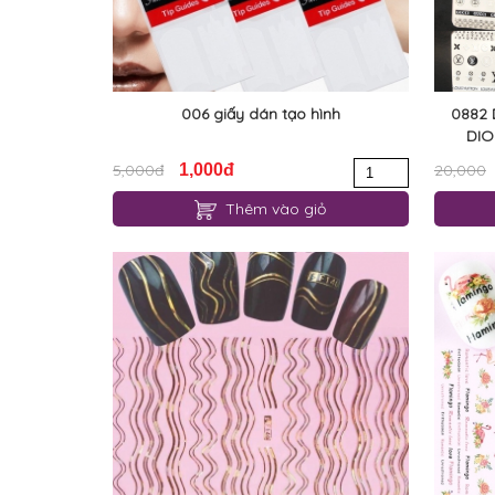
006 giấy dán tạo hình
0882 
DIO
5,000đ
1,000đ
20,000
Thêm vào giỏ