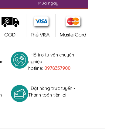
Mua ngay
Hỗ trợ tư vấn chuyên
àn
nghiệp
hotline:
0978357900
Đặt hàng trực tuyến -
h
Thanh toán tiện lợi