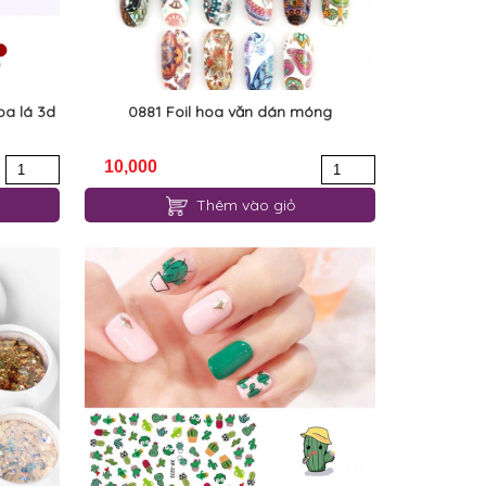
oa lá 3d
0881 Foil hoa văn dán móng
10,000
Thêm vào giỏ