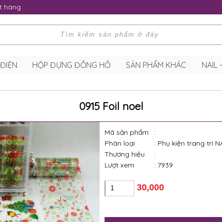
t hàng
 ĐIỆN
HỘP ĐỰNG ĐỒNG HỒ
SẢN PHẨM KHÁC
NAIL
0915 Foil noel
Mã sản phẩm
:
Phân loại
: Phụ kiện trang trí N
Thương hiệu
:
Lượt xem
: 7939
30,000