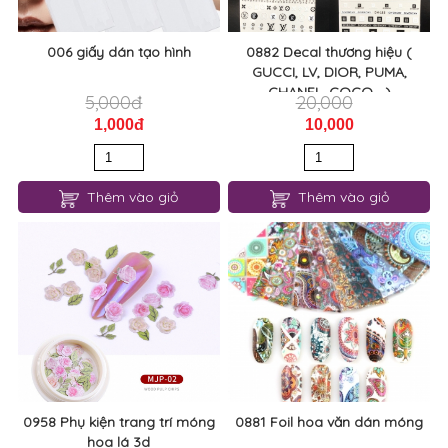
006 giấy dán tạo hình
0882 Decal thương hiệu (
GUCCI, LV, DIOR, PUMA,
CHANEL, COCO,...)
5,000đ
20,000
1,000đ
10,000
Thêm vào giỏ
Thêm vào giỏ
0958 Phụ kiện trang trí móng
0881 Foil hoa văn dán móng
hoa lá 3d