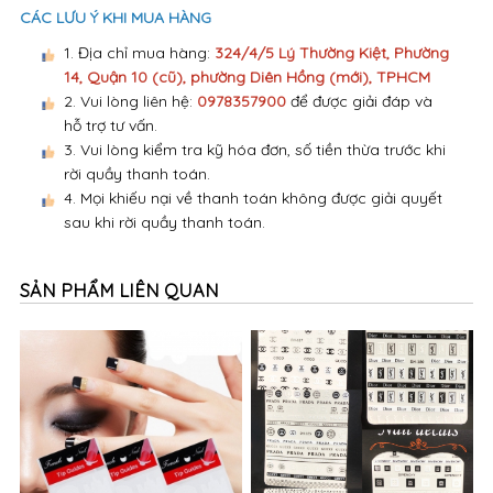
CÁC LƯU Ý KHI MUA HÀNG
1. Địa chỉ mua hàng:
324/4/5 Lý Thường Kiệt, Phường
14, Quận 10 (cũ), phường Diên Hồng (mới), TPHCM
2. Vui lòng liên hệ:
0978357900
để được giải đáp và
hỗ trợ tư vấn.
3. Vui lòng kiểm tra kỹ hóa đơn, số tiền thừa trước khi
rời quầy thanh toán.
4. Mọi khiếu nại về thanh toán không được giải quyết
sau khi rời quầy thanh toán.
SẢN PHẨM LIÊN QUAN