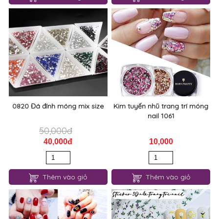
0820 Đá đính móng mix size
Kim tuyến nhũ trang trí móng
nail 1061
50,000đ
40,000đ
10,000
Thêm vào giỏ
Thêm vào giỏ