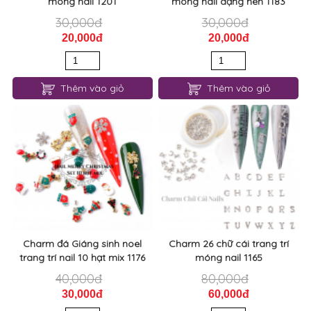
móng nail 1201
móng nail dạng nén 1183
30,000đ
30,000đ
20,000đ
20,000đ
Thêm vào giỏ
Thêm vào giỏ
Charm đá Giáng sinh noel
Charm 26 chữ cái trang trí
trang trí nail 10 hạt mix 1176
móng nail 1165
40,000đ
80,000đ
30,000đ
60,000đ