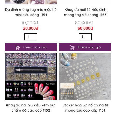
Đá đính móng tay mix mẫu hủ
Khay đá nail 12 kiểu đính
mini siêu sáng 1154
móng tay siêu sáng 1153
30,000đ
80,000đ
20,000đ
60,000đ
Thêm vào giỏ
Thêm vào giỏ
Khay đá nail 20 kiểu kèm bút
Sticker hoa 5D nổi trang trí
chấm đá cao cấp 1152
móng tay cao cấp 1151