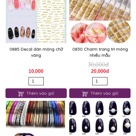
0885 Decal dán móng chữ
0830 Charm trang trí móng
vàng
nhiều mẫu
30,000đ
10,000
20,000đ
Thêm vào giỏ
Thêm vào giỏ