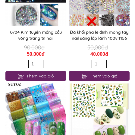
0704 Kim tuyến mảng cầu
Đá khối pha lê đính móng tay
vòng trang trí nail
nail sáng lấp lánh 100v 1156
90,000đ
50,000đ
50,000đ
40,000đ
Thêm vào giỏ
Thêm vào giỏ