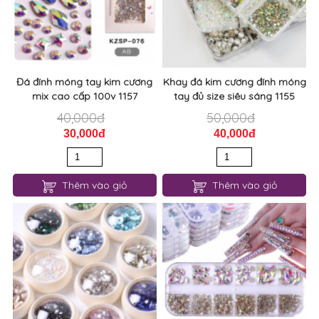
Đá đính móng tay kim cương
Khay đá kim cương đính móng
mix cao cấp 100v 1157
tay đủ size siêu sáng 1155
40,000đ
50,000đ
30,000đ
40,000đ
Thêm vào giỏ
Thêm vào giỏ