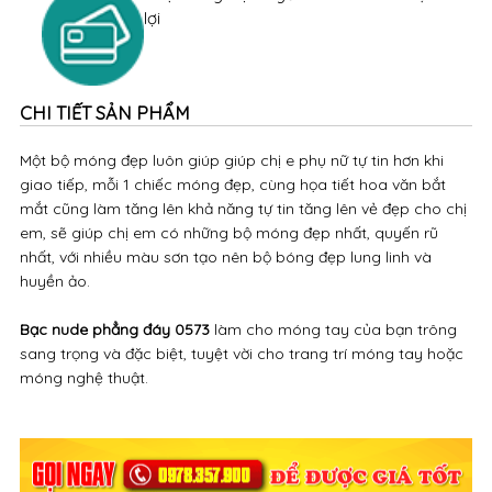
lợi
CHI TIẾT SẢN PHẨM
Một bộ móng đẹp luôn giúp giúp chị e phụ nữ tự tin hơn khi
giao tiếp, mỗi 1 chiếc móng đẹp, cùng họa tiết hoa văn bắt
mắt cũng làm tăng lên khả năng tự tin tăng lên vẻ đẹp cho chị
em, sẽ giúp chị em có những bộ móng đẹp nhất, quyến rũ
nhất, với nhiều màu sơn tạo nên bộ bóng đẹp lung linh và
huyền ảo.
Bạc nude phẳng đáy 0573
làm cho móng tay của bạn trông
sang trọng và đặc biệt, tuyệt vời cho trang trí móng tay hoặc
móng nghệ thuật.