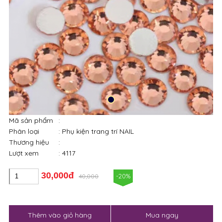
Mã sản phẩm
:
Phân loại
: Phụ kiện trang trí NAIL
Thương hiệu
:
Lượt xem
: 4117
30,000đ
-20%
40,000
Thêm vào giỏ hàng
Mua ngay