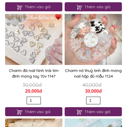
Thêm vào giỏ
Thêm vào giỏ
Charm đá nail hình trái tim
Charm nơ thuỷ tinh đính móng
đính móng tay 10v 1147
nail hộp đủ mẫu 1124
30,000đ
40,000đ
20,000đ
30,000đ
Thêm vào giỏ
Thêm vào giỏ