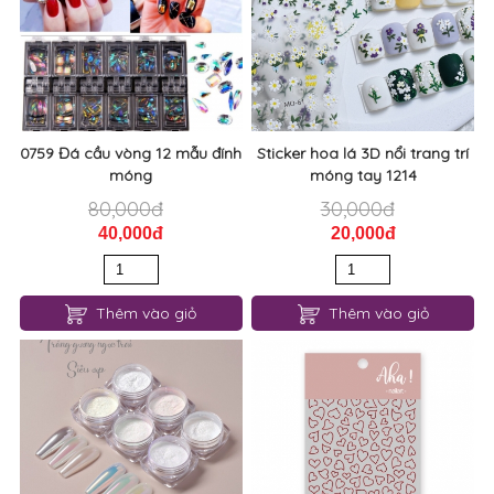
0759 Đá cầu vòng 12 mẫu đính
Sticker hoa lá 3D nổi trang trí
móng
móng tay 1214
80,000đ
30,000đ
40,000đ
20,000đ
Thêm vào giỏ
Thêm vào giỏ