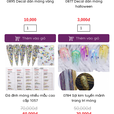
0895 Decal dán móng vàng
0877 Decal dán móng
halloween
10,000
3,000đ
Thêm vào giỏ
Thêm vào giỏ
Đá đính móng nhiều mẫu cao
0784 Sợi kim tuyến mảnh
cấp 1057
trang trí móng
70,000đ
50,000đ
60,000đ
30,000đ