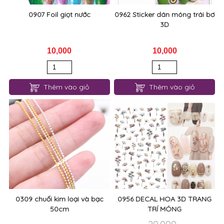
0907 Foil giọt nước
0962 Sticker dán móng trái bơ
3D
10,000
10,000
Thêm vào giỏ
Thêm vào giỏ
0309 chuối kim loại và bạc
0956 DECAL HOA 3D TRANG
50cm
TRÍ MÓNG