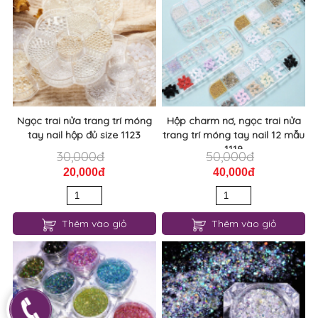
Ngọc trai nửa trang trí móng
Hộp charm nơ, ngọc trai nửa
tay nail hộp đủ size 1123
trang trí móng tay nail 12 mẫu
1119
30,000đ
50,000đ
20,000đ
40,000đ
Thêm vào giỏ
Thêm vào giỏ