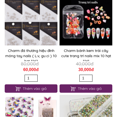
Charm đá thương hiệu đính
Charm bánh kem trái cây
móng tay nails ( L.v, gu.ci ) 10
cute trang trí nails mix 10 hạt
hạt 1162
1161
80,000đ
40,000đ
60,000đ
30,000đ
Thêm vào giỏ
Thêm vào giỏ