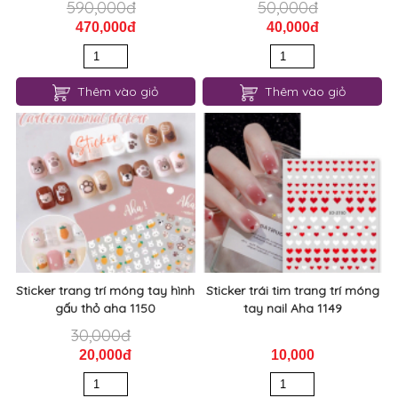
590,000đ
50,000đ
470,000đ
40,000đ
Thêm vào giỏ
Thêm vào giỏ
Sticker trang trí móng tay hình
Sticker trái tim trang trí móng
gấu thỏ aha 1150
tay nail Aha 1149
30,000đ
20,000đ
10,000