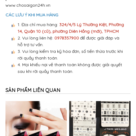
www.chosaigon24h.vn
CÁC LƯU Ý KHI MUA HÀNG
1. Địa chỉ mua hàng:
324/4/5 Lý Thường Kiệt, Phường
14, Quận 10 (cũ), phường Diên Hồng (mới), TPHCM
2. Vui lòng liên hệ:
0978357900
để được giải đáp và
hỗ trợ tư vấn.
3. Vui lòng kiểm tra kỹ hóa đơn, số tiền thừa trước khi
rời quầy thanh toán.
4. Mọi khiếu nại về thanh toán không được giải quyết
sau khi rời quầy thanh toán.
SẢN PHẨM LIÊN QUAN