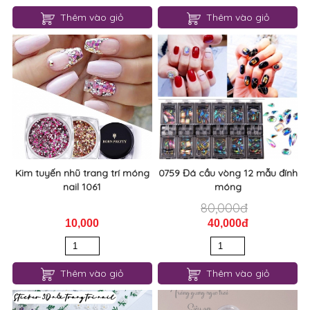
Thêm vào giỏ
Thêm vào giỏ
Kim tuyến nhũ trang trí móng
0759 Đá cầu vòng 12 mẫu đính
nail 1061
móng
80,000đ
10,000
40,000đ
Thêm vào giỏ
Thêm vào giỏ