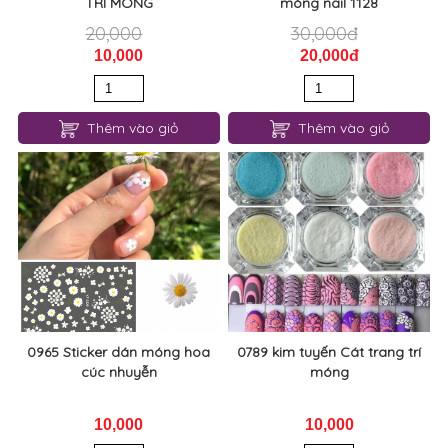
TRÍ MÓNG
móng nail 1128
20,000
30,000đ
10,000
20,000đ
Thêm vào giỏ
Thêm vào giỏ
0965 Sticker dán móng hoa
0789 kim tuyến Cát trang trí
cúc nhuyễn
móng
10,000
10,000