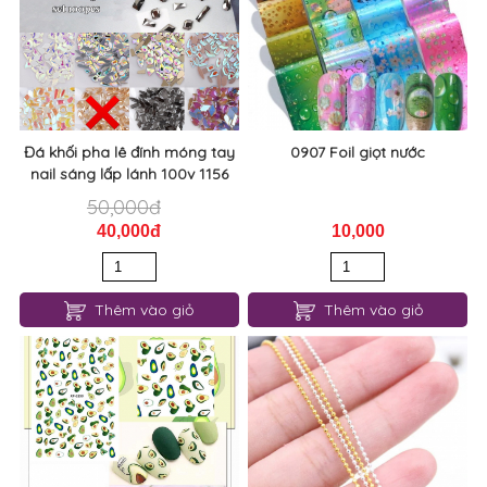
Đá khối pha lê đính móng tay
0907 Foil giọt nước
nail sáng lấp lánh 100v 1156
50,000đ
40,000đ
10,000
Thêm vào giỏ
Thêm vào giỏ