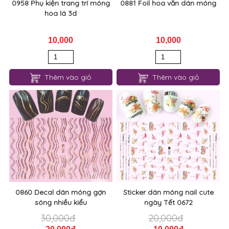
0958 Phụ kiện trang trí móng
0881 Foil hoa văn dán móng
hoa lá 3d
10,000
10,000
Thêm vào giỏ
Thêm vào giỏ
0860 Decal dán móng gợn
Sticker dán móng nail cute
sóng nhiều kiểu
ngày Tết 0672
30,000đ
20,000đ