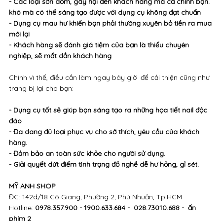
- Các loại sơn dỏm, gây hại đến khách hàng mà cả chính bạn.
khó mà có thể sáng tạo được với dụng cụ không đạt chuẩn
- Dụng cụ mau hư khiến bạn phải thường xuyên bỏ tiền ra mua
mới lại
- Khách hàng sẽ đánh giá tiệm của bạn là thiếu chuyên
nghiệp, sẽ mất dần khách hàng
Chính vì thế, điều cần làm ngay bây giờ để cải thiện cũng như
trang bị lại cho bạn:
- Dụng cụ tốt sẽ giúp bạn sáng tạo ra những họa tiết nail độc
đáo
- Đa dang đủ loại phục vụ cho sở thích, yêu cầu của khách
hàng.
- Đảm bảo an toàn sức khỏe cho người sử dụng.
- Giải quyết dứt điểm tình trạng đồ nghề dễ hư hỏng, gỉ sét.
MỸ ANH SHOP
ĐC: 142d/18 Cô Giang, Phường 2, Phú Nhuận, Tp.HCM
Hotline:
0978.357.900 - 1900.633.684 - 028.73010.688 - ấn
phím 2