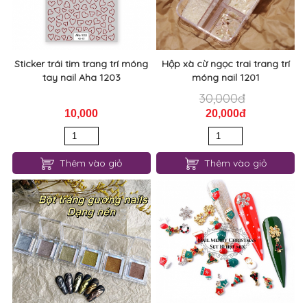
Sticker trái tim trang trí móng
Hộp xà cừ ngọc trai trang trí
tay nail Aha 1203
móng nail 1201
30,000đ
10,000
20,000đ
Thêm vào giỏ
Thêm vào giỏ