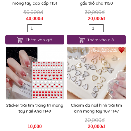
móng tay cao cấp 1151
gấu thỏ aha 1150
50,000đ
30,000đ
40,000đ
20,000đ
Thêm vào giỏ
Thêm vào giỏ
Sticker trái tim trang trí móng
Charm đá nail hình trái tim
tay nail Aha 1149
đính móng tay 10v 1147
30,000đ
10,000
20,000đ