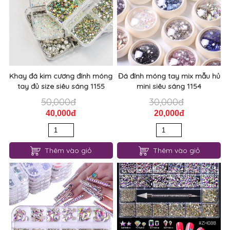
Khay đá kim cương đính móng
Đá đính móng tay mix mẫu hủ
tay đủ size siêu sáng 1155
mini siêu sáng 1154
50,000đ
30,000đ
40,000đ
20,000đ
Thêm vào giỏ
Thêm vào giỏ