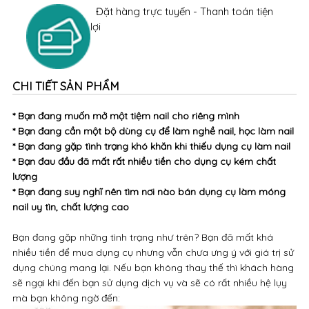
Đặt hàng trực tuyến - Thanh toán tiện
lợi
CHI TIẾT SẢN PHẨM
* Bạn đang muốn mở một tiệm nail cho riêng mình
* Bạn đang cần một bộ dùng cụ để làm nghề nail, học làm nail
* Bạn đang gặp tình trạng khó khăn khi thiếu dụng cụ làm nail
* Bạn đau đầu đã mất rất nhiều tiền cho dụng cụ kém chất
lượng
* Bạn đang suy nghĩ nên tìm nơi nào bán dụng cụ làm móng
nail uy tìn, chất lượng cao
Bạn đang gặp những tình trạng như trên? Bạn đã mất khá
nhiều tiền để mua dụng cụ nhưng vẫn chưa ưng ý với giá trị sử
dụng chúng mang lại. Nếu bạn không thay thế thì khách hàng
sẽ ngại khi đến bạn sử dụng dịch vụ và sẽ có rất nhiều hệ lụy
mà bạn không ngờ đến: