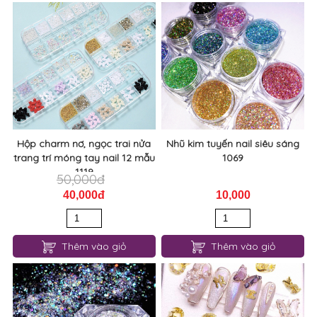
Hộp charm nơ, ngọc trai nửa
Nhũ kim tuyến nail siêu sáng
trang trí móng tay nail 12 mẫu
1069
1119
50,000đ
40,000đ
10,000
Thêm vào giỏ
Thêm vào giỏ