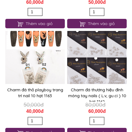
60,000đ
50,000đ
Thêm vào giỏ
Thêm vào giỏ
Charm đá thỏ playboy trang
Charm đá thương hiệu đính
trí nail 10 hạt 1163
móng tay nails ( L.v, gu.ci ) 10
hạt 1162
50,000đ
80,000đ
40,000đ
60,000đ