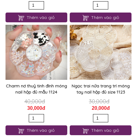
Thêm vào giỏ
Thêm vào giỏ
Charm nơ thuỷ tinh đính móng
Ngọc trai nửa trang trí móng
nail hộp đủ mẫu 1124
tay nail hộp đủ size 1123
40,000đ
30,000đ
30,000đ
20,000đ
Thêm vào giỏ
Thêm vào giỏ