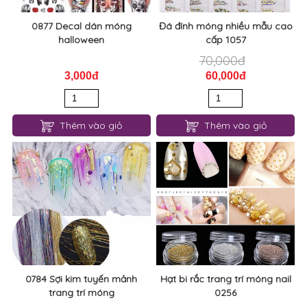
0877 Decal dán móng
Đá đính móng nhiều mẫu cao
halloween
cấp 1057
70,000đ
3,000đ
60,000đ
Thêm vào giỏ
Thêm vào giỏ
0784 Sợi kim tuyến mảnh
Hạt bi rắc trang trí móng nail
trang trí móng
0256