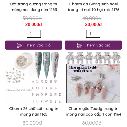
Bột tráng gương trang trí
Charm đá Giáng sinh noel
móng nail dạng nén 1183
trang trí nail 10 hạt mix 1176
30,000đ
40,000đ
20,000đ
30,000đ
Thêm vào giỏ
Thêm vào giỏ
Charm 26 chữ cái trang trí
Charm gấu Teddy trang trí
móng nail 1165
móng nail cao cấp 1 con 1164
80,000đ
60,000đ