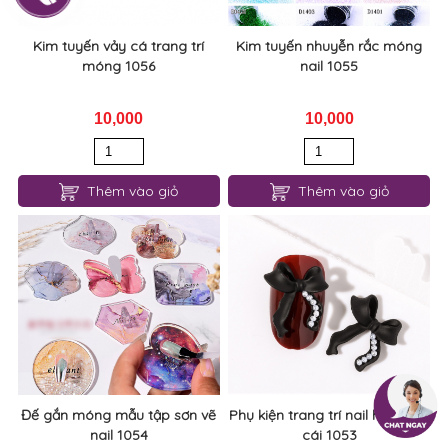
Kim tuyến vảy cá trang trí
Kim tuyến nhuyễn rắc móng
móng 1056
nail 1055
10,000
10,000
Thêm vào giỏ
Thêm vào giỏ
Đế gắn móng mẫu tập sơn vẽ
Phụ kiện trang trí nail hình nơ 1
nail 1054
cái 1053