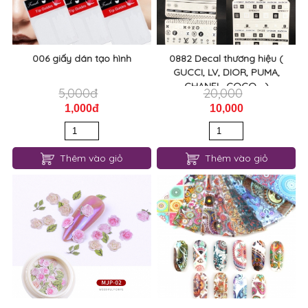
006 giấy dán tạo hình
0882 Decal thương hiệu (
GUCCI, LV, DIOR, PUMA,
CHANEL, COCO,...)
5,000đ
20,000
1,000đ
10,000
Thêm vào giỏ
Thêm vào giỏ