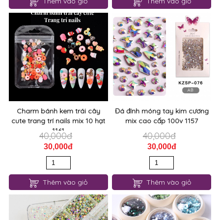
Thêm vào giỏ
Thêm vào giỏ
Charm bánh kem trái cây
Đá đính móng tay kim cương
cute trang trí nails mix 10 hạt
mix cao cấp 100v 1157
1161
40,000đ
40,000đ
30,000đ
30,000đ
Thêm vào giỏ
Thêm vào giỏ