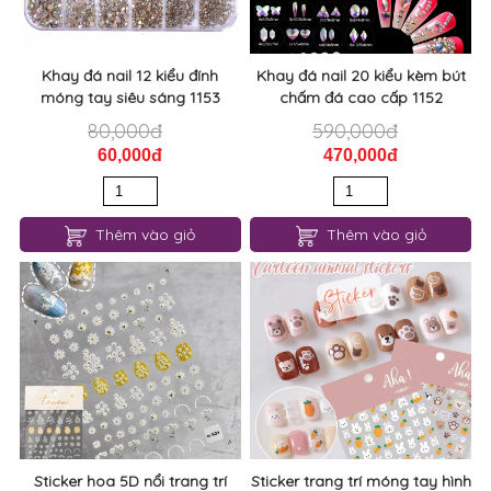
Khay đá nail 12 kiểu đính
Khay đá nail 20 kiểu kèm bút
móng tay siêu sáng 1153
chấm đá cao cấp 1152
80,000đ
590,000đ
60,000đ
470,000đ
Thêm vào giỏ
Thêm vào giỏ
Sticker hoa 5D nổi trang trí
Sticker trang trí móng tay hình