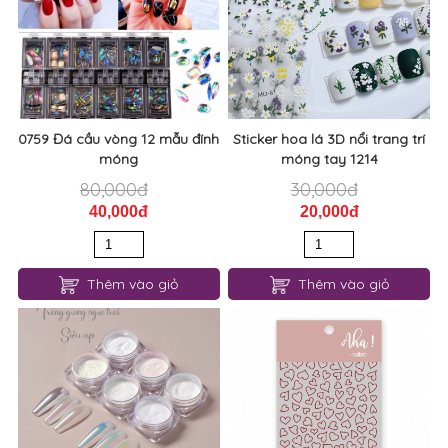
0759 Đá cầu vòng 12 mẫu đính
Sticker hoa lá 3D nổi trang trí
móng
móng tay 1214
80,000đ
30,000đ
40,000đ
20,000đ
Thêm vào giỏ
Thêm vào giỏ
Tráng gương ngọc trai siêu
Sticker trái tim trang trí móng
đẹp trang trí nail 1213
tay nail Aha 1203