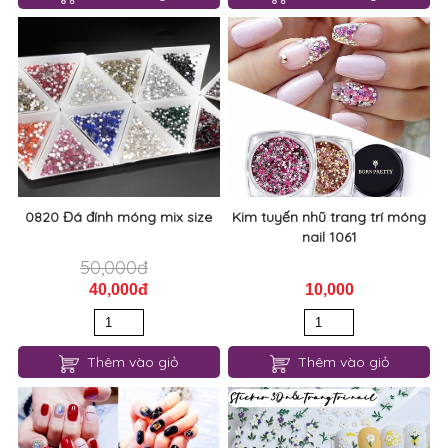
0820 Đá đính móng mix size
Kim tuyến nhũ trang trí móng
nail 1061
50,000đ
40,000đ
10,000
Thêm vào giỏ
Thêm vào giỏ