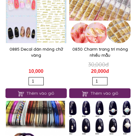
0885 Decal dán móng chữ
0830 Charm trang trí móng
vàng
nhiều mẫu
30,000đ
10,000
20,000đ
Thêm vào giỏ
Thêm vào giỏ
0189 băng cuộn trang trí
0549 Ngọc trai trắng đính
móng 1mm set 10 cuộn
móng HQ 10 hạt