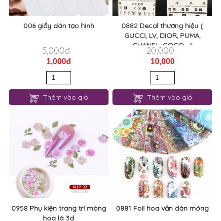
1,000đ
10,000
Thêm vào giỏ
Thêm vào giỏ
0958 Phụ kiện trang trí móng
0881 Foil hoa văn dán móng
hoa lá 3d
10,000
10,000