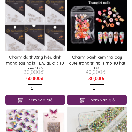
Charm đá thương hiệu đính
Charm bánh kem trái cây
móng tay nails ( L.v, gu.ci ) 10
cute trang trí nails mix 10 hạt
hạt 1162
1161
80,000đ
40,000đ
60,000đ
30,000đ
Thêm vào giỏ
Thêm vào giỏ