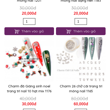
Thêm vào giỏ
Thêm vào giỏ
Charm đá Giáng sinh noel
Charm 26 chữ cái trang trí
trang trí nail 10 hạt mix 1176
móng nail 1165
40,000đ
80,000đ
30,000đ
60,000đ
Thêm vào giỏ
Thêm vào giỏ