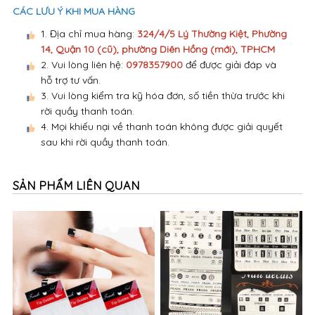
hỗ trợ tư vấn.
3. Vui lòng kiểm tra kỹ hóa đơn, số tiền thừa trước khi
rời quầy thanh toán.
4. Mọi khiếu nại về thanh toán không được giải quyết
sau khi rời quầy thanh toán.
SẢN PHẨM LIÊN QUAN
006 giấy dán tạo hình
0882 Decal thương hiệu (
GUCCI, LV, DIOR, PUMA,
CHANEL, COCO,...)
5,000đ
20,000