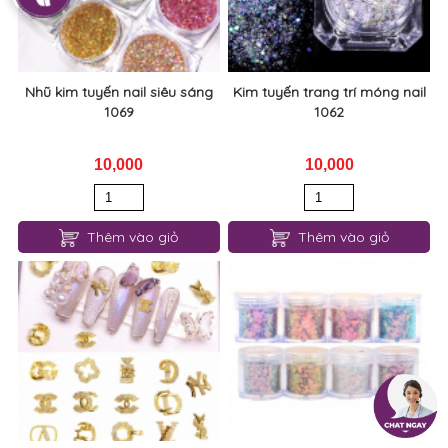
1069
1062
10,000
10,000
Thêm vào giỏ
Thêm vào giỏ
Đá trang trí móng thương hiệu
Kim tuyến vảy cá trang trí
cao cấp set 2 hạt 1060
móng 1056
50,000đ
30,000đ
10,000