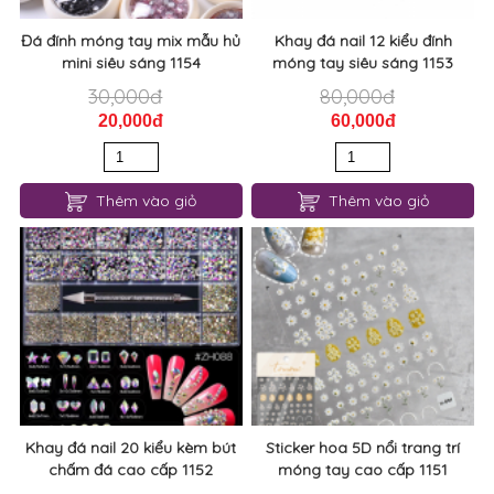
20,000đ
60,000đ
Thêm vào giỏ
Thêm vào giỏ
Khay đá nail 20 kiểu kèm bút
Sticker hoa 5D nổi trang trí
chấm đá cao cấp 1152
móng tay cao cấp 1151
590,000đ
50,000đ
470,000đ
40,000đ
Thêm vào giỏ
Thêm vào giỏ