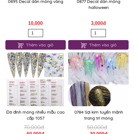
Thêm vào giỏ
Thêm vào giỏ
Đá đính móng nhiều mẫu cao
0784 Sợi kim tuyến mảnh
cấp 1057
trang trí móng
70,000đ
50,000đ
60,000đ
30,000đ
Thêm vào giỏ
Thêm vào giỏ