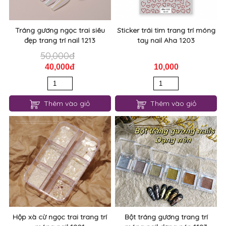
50,000đ
40,000đ
10,000
Thêm vào giỏ
Thêm vào giỏ
Hộp xà cừ ngọc trai trang trí
Bột tráng gương trang trí
móng nail 1201
móng nail dạng nén 1183
30,000đ
30,000đ
20,000đ
20,000đ