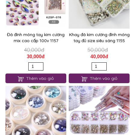
Đá đính móng tay kim cương
Khay đá kim cương đính móng
mix cao cấp 100v 1157
tay đủ size siêu sáng 1155
40,000đ
50,000đ
30,000đ
40,000đ
Thêm vào giỏ
Thêm vào giỏ
Đá đính móng tay mix mẫu hủ
Khay đá nail 12 kiểu đính
mini siêu sáng 1154
móng tay siêu sáng 1153
30,000đ
80,000đ