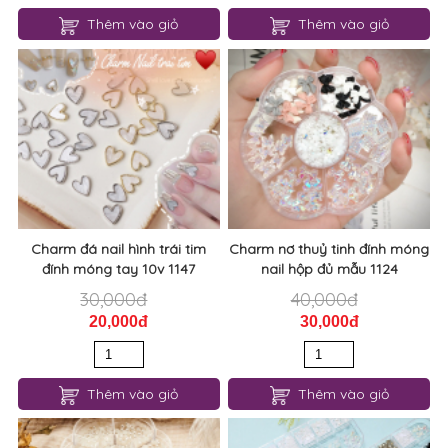
Charm đá nail hình trái tim
Charm nơ thuỷ tinh đính móng
đính móng tay 10v 1147
nail hộp đủ mẫu 1124
30,000đ
40,000đ
20,000đ
30,000đ
Thêm vào giỏ
Thêm vào giỏ