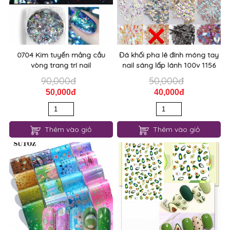
0704 Kim tuyến mảng cầu
Đá khối pha lê đính móng tay
vòng trang trí nail
nail sáng lấp lánh 100v 1156
90,000đ
50,000đ
50,000đ
40,000đ
Thêm vào giỏ
Thêm vào giỏ
0907 Foil giọt nước
0962 Sticker dán móng trái bơ
3D
10,000
10,000