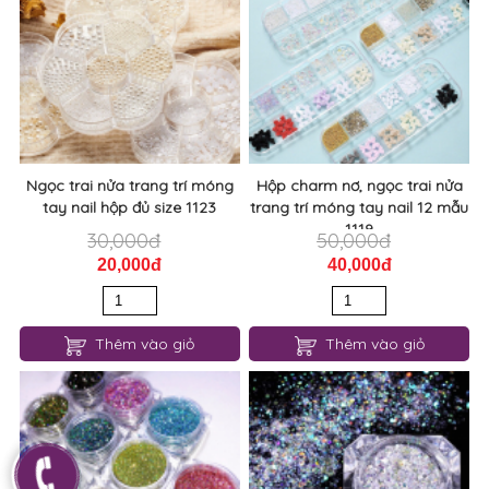
Ngọc trai nửa trang trí móng
Hộp charm nơ, ngọc trai nửa
tay nail hộp đủ size 1123
trang trí móng tay nail 12 mẫu
1119
30,000đ
50,000đ
20,000đ
40,000đ
Thêm vào giỏ
Thêm vào giỏ
Nhũ kim tuyến nail siêu sáng
Kim tuyến trang trí móng nail