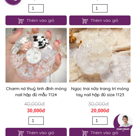
Thêm vào giỏ
Thêm vào giỏ
Charm nơ thuỷ tinh đính móng
Ngọc trai nửa trang trí móng
nail hộp đủ mẫu 1124
tay nail hộp đủ size 1123
40,000đ
30,000đ
30,000đ
20,000đ
Thêm vào giỏ
Thêm vào giỏ