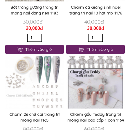
Bột tráng gương trang trí
Charm đá Giáng sinh noel
móng nail dạng nén 1183
trang trí nail 10 hạt mix 1176
30,000đ
40,000đ
20,000đ
30,000đ
Thêm vào giỏ
Thêm vào giỏ
Charm 26 chữ cái trang trí
Charm gấu Teddy trang trí
móng nail 1165
móng nail cao cấp 1 con 1164
80,000đ
60,000đ