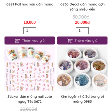
0881 Foil hoa văn dán móng
0860 Decal dán móng gợn
sóng nhiều kiểu
30,000đ
10,000
20,000đ
Thêm vào giỏ
Thêm vào giỏ
Sticker dán móng nail cute
Kim tuyến nhũ 3d trang trí
ngày Tết 0672
móng 0983
20,000đ