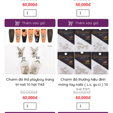
60,000đ
50,000đ
Thêm vào giỏ
Thêm vào giỏ
Charm đá thỏ playboy trang
Charm đá thương hiệu đính
trí nail 10 hạt 1163
móng tay nails ( L.v, gu.ci ) 10
hạt 1162
50,000đ
80,000đ
40,000đ
60,000đ