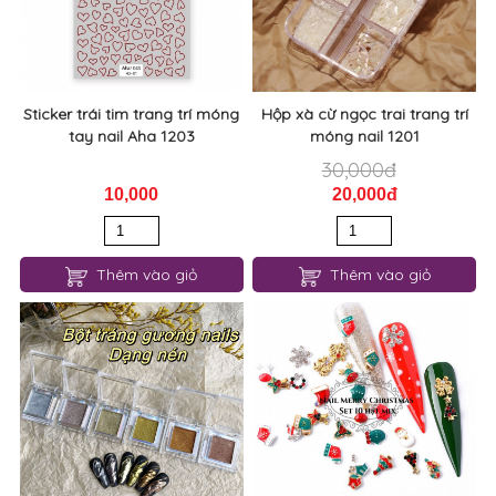
Sticker trái tim trang trí móng
Hộp xà cừ ngọc trai trang trí
tay nail Aha 1203
móng nail 1201
30,000đ
10,000
20,000đ
Thêm vào giỏ
Thêm vào giỏ