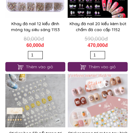
Khay đá nail 12 kiểu đính
Khay đá nail 20 kiểu kèm bút
móng tay siêu sáng 1153
chấm đá cao cấp 1152
80,000đ
590,000đ
60,000đ
470,000đ
Thêm vào giỏ
Thêm vào giỏ