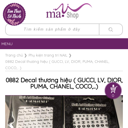
MENU
Trang chủ
❯
Phụ kiện trang trí NAIL
❯
0882 Decal thương hiệu ( GUCCI, LV, DIOR, PUMA, CHANEL,
COCO,...)
0882 Decal thương hiệu ( GUCCI, LV, DIOR,
PUMA, CHANEL, COCO,...)
0