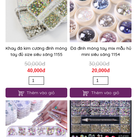
Khay đá kim cương đính móng
Đá đính móng tay mix mẫu hủ
tay đủ size siêu sáng 1155
mini siêu sáng 1154
50,000đ
30,000đ
40,000đ
20,000đ
Thêm vào giỏ
Thêm vào giỏ