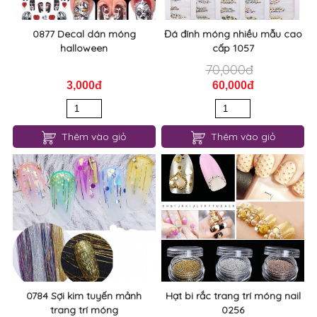
0877 Decal dán móng
Đá đính móng nhiều mẫu cao
halloween
cấp 1057
70,000đ
3,000đ
60,000đ
Thêm vào giỏ
Thêm vào giỏ
0784 Sợi kim tuyến mảnh
Hạt bi rắc trang trí móng nail
trang trí móng
0256