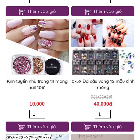
Thêm vào giỏ
Thêm vào giỏ
Kim tuyến nhũ trang trí móng
0759 Đá cầu vòng 12 mẫu đính
nail 1061
móng
80,000đ
10,000
40,000đ
Thêm vào giỏ
Thêm vào giỏ