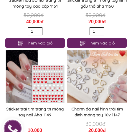
Sticker hoa 5D nổi trang trí
Sticker trang trí móng tay hình
móng tay cao cấp 1151
gấu thỏ aha 1150
50,000đ
30,000đ
40,000đ
20,000đ
Thêm vào giỏ
Thêm vào giỏ
Sticker trái tim trang trí móng
Charm đá nail hình trái tim
tay nail Aha 1149
đính móng tay 10v 1147
30,000đ
10,000
20,000đ