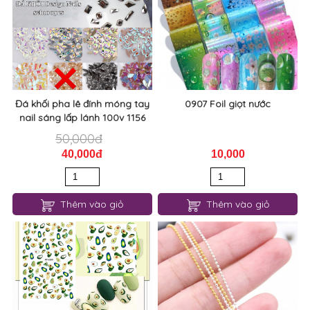
Đá khối pha lê đính móng tay
0907 Foil giọt nước
nail sáng lấp lánh 100v 1156
50,000đ
40,000đ
10,000
Thêm vào giỏ
Thêm vào giỏ