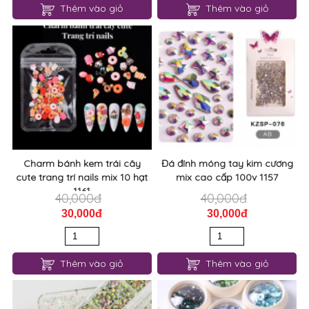
Thêm vào giỏ
Thêm vào giỏ
Charm bánh kem trái cây
Đá đính móng tay kim cương
cute trang trí nails mix 10 hạt
mix cao cấp 100v 1157
1161
40,000đ
40,000đ
30,000đ
30,000đ
Thêm vào giỏ
Thêm vào giỏ