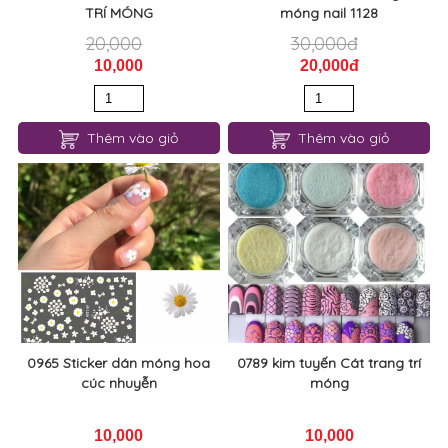
TRÍ MÓNG
móng nail 1128
20,000
30,000đ
10,000
20,000đ
Thêm vào giỏ
Thêm vào giỏ
0965 Sticker dán móng hoa
0789 kim tuyến Cát trang trí
cúc nhuyễn
móng
10,000
10,000