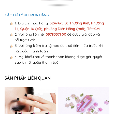
CÁC LƯU Ý KHI MUA HÀNG
1. Địa chỉ mua hàng:
324/4/5 Lý Thường Kiệt, Phường
14, Quận 10 (cũ), phường Diên Hồng (mới), TPHCM
2. Vui lòng liên hệ:
0978357900
để được giải đáp và
hỗ trợ tư vấn.
3. Vui lòng kiểm tra kỹ hóa đơn, số tiền thừa trước khi
rời quầy thanh toán.
4. Mọi khiếu nại về thanh toán không được giải quyết
sau khi rời quầy thanh toán.
SẢN PHẨM LIÊN QUAN