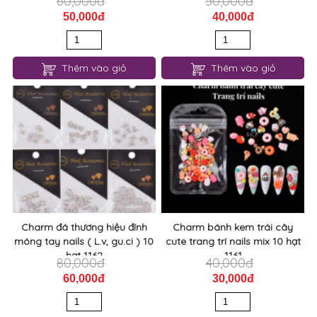
60,000đ
50,000đ
50,000đ
40,000đ
Thêm vào giỏ
Thêm vào giỏ
Charm đá thương hiệu đính
Charm bánh kem trái cây
móng tay nails ( L.v, gu.ci ) 10
cute trang trí nails mix 10 hạt
hạt 1162
1161
80,000đ
40,000đ
60,000đ
30,000đ