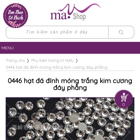
MENU
Trang chủ
❯
Phụ kiện trang trí NAIL
❯
0446 hạt đá đính móng trắng kim cương đáy phẳng
0446 hạt đá đính móng trắng kim cương
đáy phẳng
0