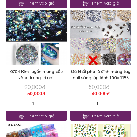
Thêm vào giỏ
Thêm vào giỏ
0704 Kim tuyến mảng cầu
Đá khối pha lê đính móng tay
vòng trang trí nail
nail sáng lấp lánh 100v 1156
90,000đ
50,000đ
50,000đ
40,000đ
Thêm vào giỏ
Thêm vào giỏ