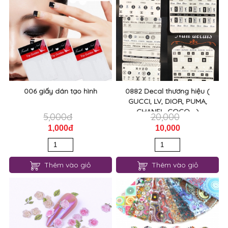
006 giấy dán tạo hình
0882 Decal thương hiệu (
GUCCI, LV, DIOR, PUMA,
CHANEL, COCO,...)
5,000đ
20,000
1,000đ
10,000
Thêm vào giỏ
Thêm vào giỏ