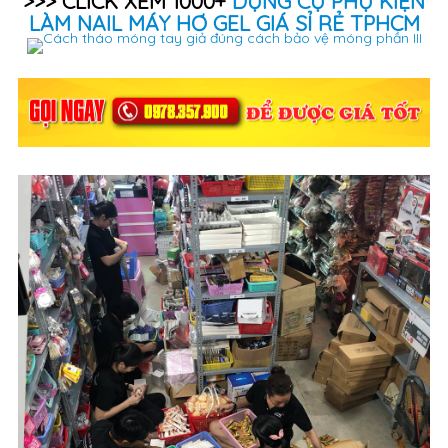
>>> CLICK XEM 1000+
DỤNG CỤ PHỤ KIỆN
LÀM NAIL MÁY HƠ GEL GIÁ SỈ RẺ TPHCM