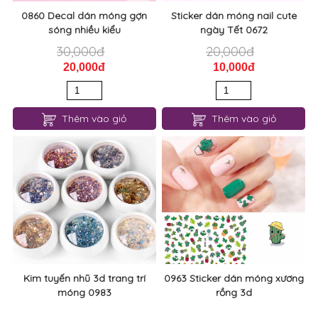
0860 Decal dán móng gợn
Sticker dán móng nail cute
sóng nhiều kiểu
ngày Tết 0672
30,000đ
20,000đ
20,000đ
10,000đ
Thêm vào giỏ
Thêm vào giỏ
Kim tuyến nhũ 3d trang trí
0963 Sticker dán móng xương
móng 0983
rồng 3d