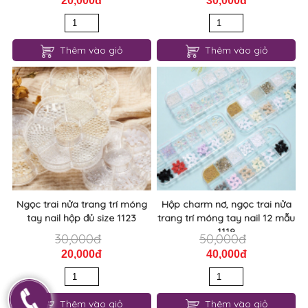
20,000đ
30,000đ
Thêm vào giỏ
Thêm vào giỏ
Ngọc trai nửa trang trí móng
Hộp charm nơ, ngọc trai nửa
tay nail hộp đủ size 1123
trang trí móng tay nail 12 mẫu
1119
30,000đ
50,000đ
20,000đ
40,000đ
Thêm vào giỏ
Thêm vào giỏ