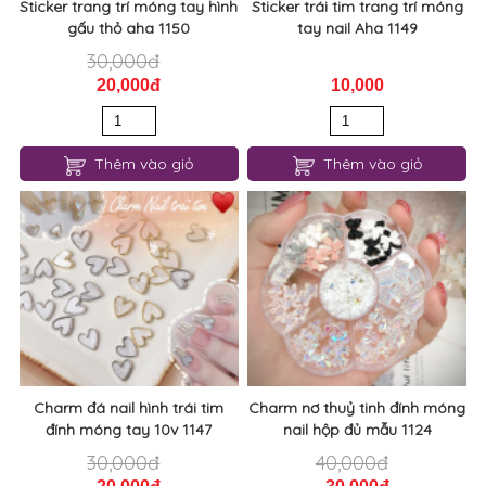
Sticker trang trí móng tay hình
Sticker trái tim trang trí móng
gấu thỏ aha 1150
tay nail Aha 1149
30,000đ
20,000đ
10,000
Thêm vào giỏ
Thêm vào giỏ
Charm đá nail hình trái tim
Charm nơ thuỷ tinh đính móng
đính móng tay 10v 1147
nail hộp đủ mẫu 1124
30,000đ
40,000đ