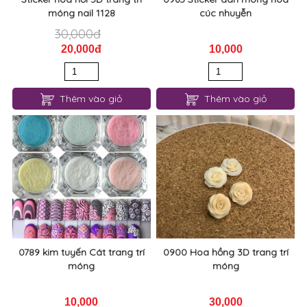
Sticker hoa nổi 5D trang trí
0965 Sticker dán móng hoa
móng nail 1128
cúc nhuyễn
30,000đ
20,000đ
10,000
Thêm vào giỏ
Thêm vào giỏ
0789 kim tuyến Cát trang trí
0900 Hoa hồng 3D trang trí
móng
móng
10,000
30,000