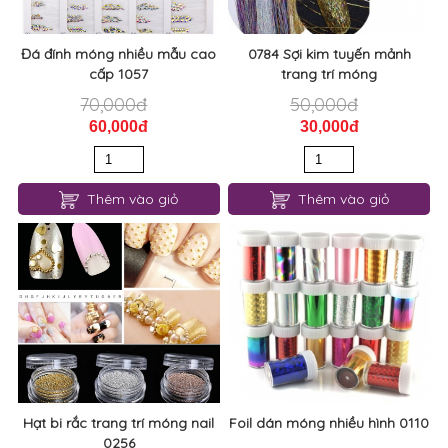
Đá đính móng nhiều mẫu cao
0784 Sợi kim tuyến mảnh
cấp 1057
trang trí móng
70,000đ
50,000đ
60,000đ
30,000đ
Thêm vào giỏ
Thêm vào giỏ
Hạt bi rắc trang trí móng nail
Foil dán móng nhiều hình 0110
0256