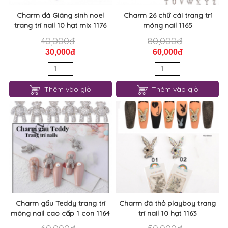
Charm đá Giáng sinh noel
Charm 26 chữ cái trang trí
trang trí nail 10 hạt mix 1176
móng nail 1165
40,000đ
80,000đ
30,000đ
60,000đ
Thêm vào giỏ
Thêm vào giỏ
Charm gấu Teddy trang trí
Charm đá thỏ playboy trang
móng nail cao cấp 1 con 1164
trí nail 10 hạt 1163