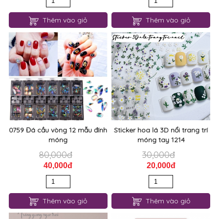
Thêm vào giỏ
Thêm vào giỏ
0759 Đá cầu vòng 12 mẫu đính
Sticker hoa lá 3D nổi trang trí
móng
móng tay 1214
80,000đ
30,000đ
40,000đ
20,000đ
Thêm vào giỏ
Thêm vào giỏ