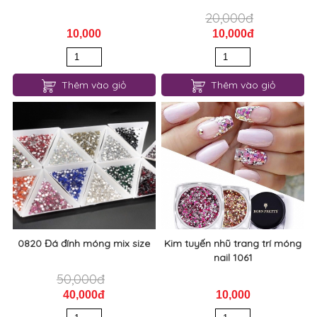
20,000đ
10,000
10,000đ
Thêm vào giỏ
Thêm vào giỏ
0820 Đá đính móng mix size
Kim tuyến nhũ trang trí móng
nail 1061
50,000đ
40,000đ
10,000