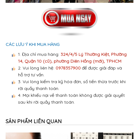
CÁC LƯU Ý KHI MUA HÀNG
1. Địa chỉ mua hàng:
324/4/5 Lý Thường Kiệt, Phường
14, Quận 10 (cũ), phường Diên Hồng (mới), TPHCM
2. Vui lòng liên hệ:
0978357900
để được giải đáp và
hỗ trợ tư vấn.
3. Vui lòng kiểm tra kỹ hóa đơn, số tiền thừa trước khi
rời quầy thanh toán.
4. Mọi khiếu nại về thanh toán không được giải quyết
sau khi rời quầy thanh toán.
SẢN PHẨM LIÊN QUAN