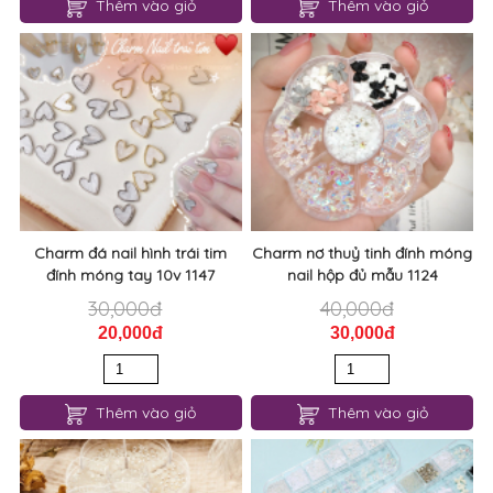
Thêm vào giỏ
Thêm vào giỏ
Charm đá nail hình trái tim
Charm nơ thuỷ tinh đính móng
đính móng tay 10v 1147
nail hộp đủ mẫu 1124
30,000đ
40,000đ
20,000đ
30,000đ
Thêm vào giỏ
Thêm vào giỏ