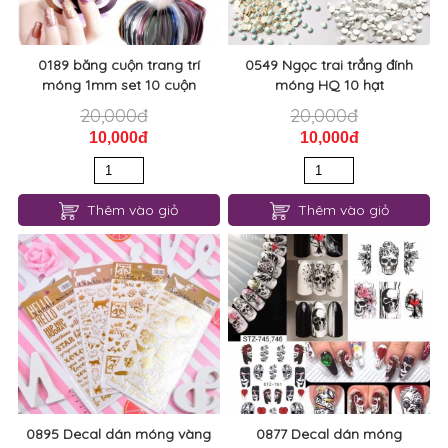
0189 băng cuộn trang trí
0549 Ngọc trai trắng đính
móng 1mm set 10 cuộn
móng HQ 10 hạt
20,000đ
20,000đ
10,000đ
10,000đ
Thêm vào giỏ
Thêm vào giỏ
0895 Decal dán móng vàng
0877 Decal dán móng