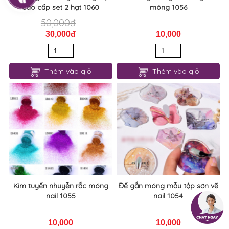
cao cấp set 2 hạt 1060
móng 1056
50,000đ
30,000đ
10,000
Thêm vào giỏ
Thêm vào giỏ
Kim tuyến nhuyễn rắc móng
Đế gắn móng mẫu tập sơn vẽ
nail 1055
nail 1054
10,000
10,000