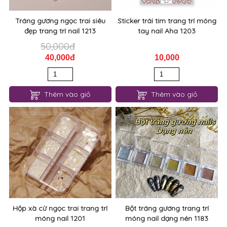
Tráng gương ngọc trai siêu
Sticker trái tim trang trí móng
đẹp trang trí nail 1213
tay nail Aha 1203
50,000đ
40,000đ
10,000
Thêm vào giỏ
Thêm vào giỏ
Hộp xà cừ ngọc trai trang trí
Bột tráng gương trang trí
móng nail 1201
móng nail dạng nén 1183