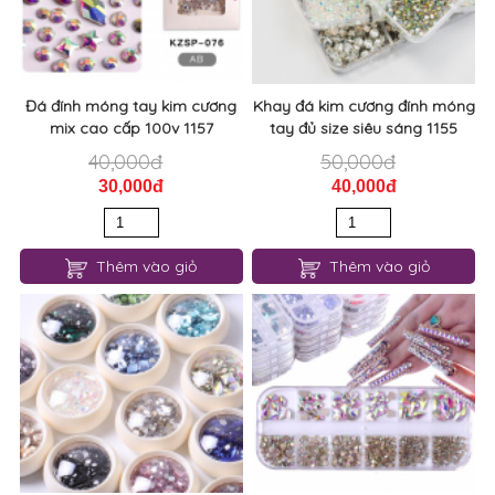
Đá đính móng tay kim cương
Khay đá kim cương đính móng
mix cao cấp 100v 1157
tay đủ size siêu sáng 1155
40,000đ
50,000đ
30,000đ
40,000đ
Thêm vào giỏ
Thêm vào giỏ