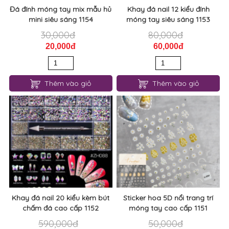
Đá đính móng tay mix mẫu hủ
Khay đá nail 12 kiểu đính
mini siêu sáng 1154
móng tay siêu sáng 1153
30,000đ
80,000đ
20,000đ
60,000đ
Thêm vào giỏ
Thêm vào giỏ
Khay đá nail 20 kiểu kèm bút
Sticker hoa 5D nổi trang trí
chấm đá cao cấp 1152
móng tay cao cấp 1151
590,000đ
50,000đ