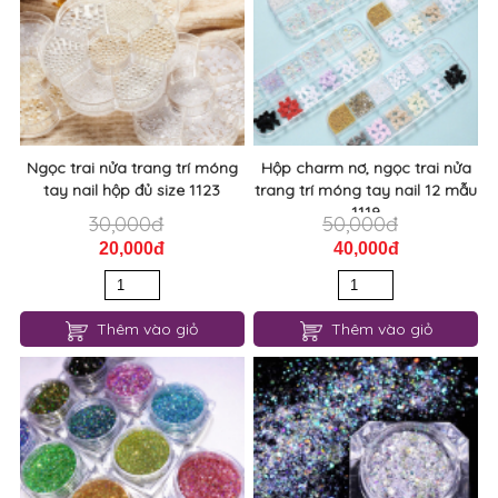
Ngọc trai nửa trang trí móng
Hộp charm nơ, ngọc trai nửa
tay nail hộp đủ size 1123
trang trí móng tay nail 12 mẫu
1119
30,000đ
50,000đ
20,000đ
40,000đ
Thêm vào giỏ
Thêm vào giỏ