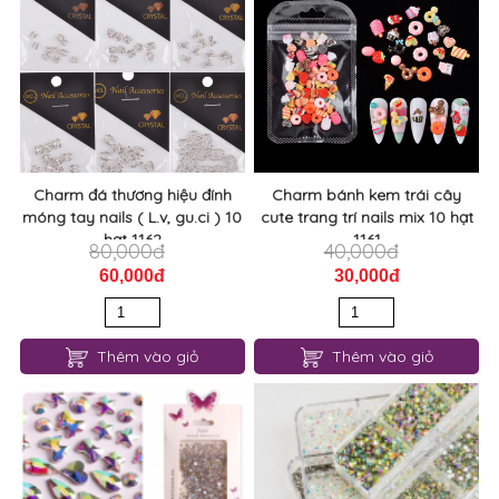
Charm đá thương hiệu đính
Charm bánh kem trái cây
móng tay nails ( L.v, gu.ci ) 10
cute trang trí nails mix 10 hạt
hạt 1162
1161
80,000đ
40,000đ
60,000đ
30,000đ
Thêm vào giỏ
Thêm vào giỏ