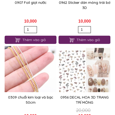
0907 Foil giọt nước
0962 Sticker dán móng trái bơ
3D
10,000
10,000
Thêm vào giỏ
Thêm vào giỏ
0309 chuối kim loại và bạc
0956 DECAL HOA 3D TRANG
50cm
TRÍ MÓNG
20,000