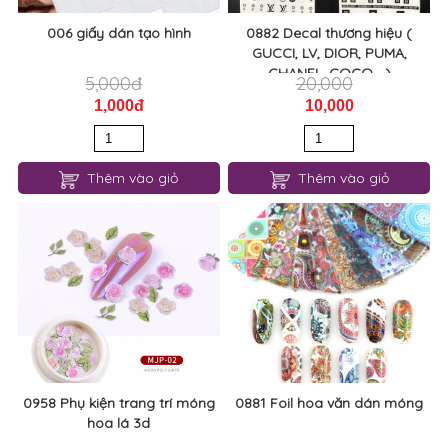
006 giấy dán tạo hình
0882 Decal thương hiệu (
GUCCI, LV, DIOR, PUMA,
CHANEL, COCO,...)
5,000đ
20,000
1,000đ
10,000
Thêm vào giỏ
Thêm vào giỏ
0958 Phụ kiện trang trí móng
0881 Foil hoa văn dán móng
hoa lá 3d