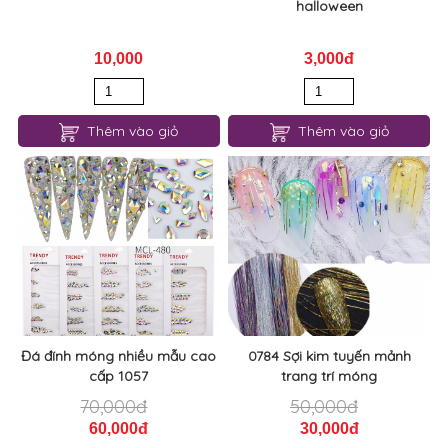
halloween
10,000
3,000đ
Thêm vào giỏ
Thêm vào giỏ
Đá đính móng nhiều mẫu cao
0784 Sợi kim tuyến mảnh
cấp 1057
trang trí móng
70,000đ
50,000đ
60,000đ
30,000đ