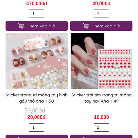
470,000đ
40,000đ
Thêm vào giỏ
Thêm vào giỏ
Sticker trang trí móng tay hình
Sticker trái tim trang trí móng
gấu thỏ aha 1150
tay nail Aha 1149
30,000đ
20,000đ
10,000