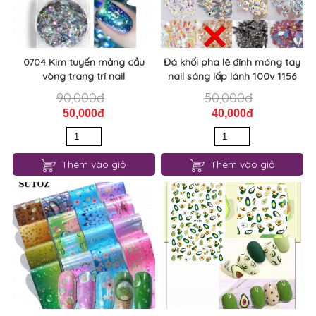
0704 Kim tuyến mảng cầu
Đá khối pha lê đính móng tay
vòng trang trí nail
nail sáng lấp lánh 100v 1156
90,000đ
50,000đ
50,000đ
40,000đ
Thêm vào giỏ
Thêm vào giỏ