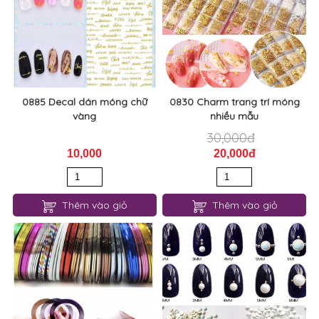
0885 Decal dán móng chữ
0830 Charm trang trí móng
vàng
nhiều mẫu
30,000đ
10,000
20,000đ
Thêm vào giỏ
Thêm vào giỏ