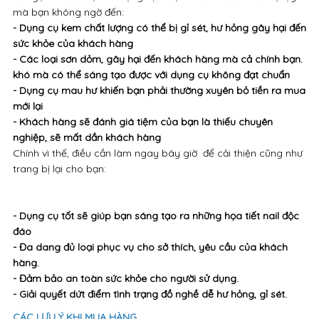
mà bạn không ngờ đến:
- Dụng cụ kem chất lượng có thể bị gỉ sét, hư hỏng gây hại đến
sức khỏe của khách hàng
- Các loại sơn dỏm, gây hại đến khách hàng mà cả chính bạn.
khó mà có thể sáng tạo được với dụng cụ không đạt chuẩn
- Dụng cụ mau hư khiến bạn phải thường xuyên bỏ tiền ra mua
mới lại
- Khách hàng sẽ đánh giá tiệm của bạn là thiếu chuyên
nghiệp, sẽ mất dần khách hàng
Chính vì thế, điều cần làm ngay bây giờ để cải thiện cũng như
trang bị lại cho bạn:
- Dụng cụ tốt sẽ giúp bạn sáng tạo ra những họa tiết nail độc
đáo
- Đa dang đủ loại phục vụ cho sở thích, yêu cầu của khách
hàng.
- Đảm bảo an toàn sức khỏe cho người sử dụng.
- Giải quyết dứt điểm tình trạng đồ nghề dễ hư hỏng, gỉ sét.
CÁC LƯU Ý KHI MUA HÀNG