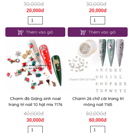
30,000đ
30,000đ
20,000đ
20,000đ
Thêm vào giỏ
Thêm vào giỏ
Charm đá Giáng sinh noel
Charm 26 chữ cái trang trí
trang trí nail 10 hạt mix 1176
móng nail 1165
40,000đ
80,000đ
30,000đ
60,000đ