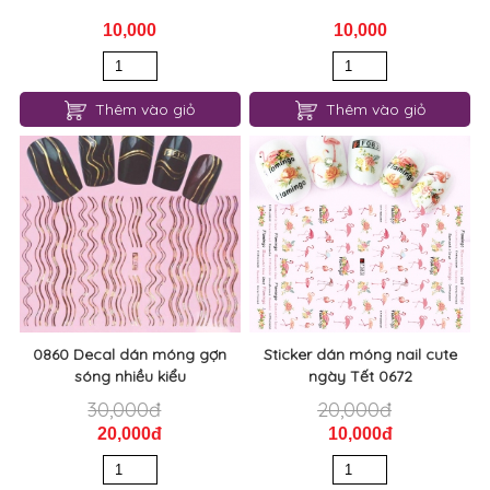
10,000
10,000
Thêm vào giỏ
Thêm vào giỏ
0860 Decal dán móng gợn
Sticker dán móng nail cute
sóng nhiều kiểu
ngày Tết 0672
30,000đ
20,000đ
20,000đ
10,000đ