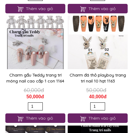
Thêm vào giỏ
Thêm vào giỏ
Charm gấu Teddy trang trí
Charm đá thỏ playboy trang
móng nail cao cấp 1 con 1164
trí nail 10 hạt 1163
60,000đ
50,000đ
50,000đ
40,000đ
Thêm vào giỏ
Thêm vào giỏ