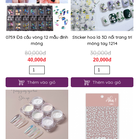
0759 Đá cầu vòng 12 mẫu đính
Sticker hoa lá 3D nổi trang trí
móng
móng tay 1214
80,000đ
30,000đ
40,000đ
20,000đ
Thêm vào giỏ
Thêm vào giỏ