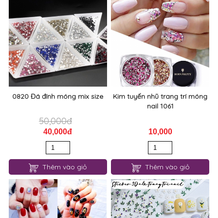
0820 Đá đính móng mix size
Kim tuyến nhũ trang trí móng
nail 1061
50,000đ
40,000đ
10,000
Thêm vào giỏ
Thêm vào giỏ