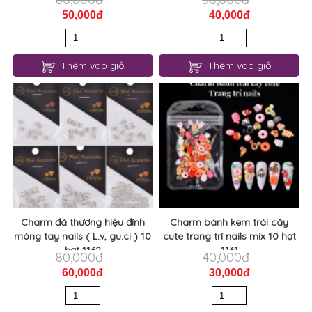
50,000đ
40,000đ
Thêm vào giỏ
Thêm vào giỏ
Charm đá thương hiệu đính
Charm bánh kem trái cây
móng tay nails ( L.v, gu.ci ) 10
cute trang trí nails mix 10 hạt
hạt 1162
1161
80,000đ
40,000đ
60,000đ
30,000đ