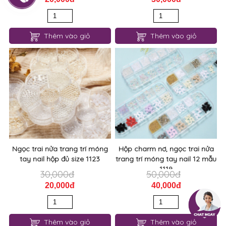
Thêm vào giỏ
Thêm vào giỏ
Ngọc trai nửa trang trí móng
Hộp charm nơ, ngọc trai nửa
tay nail hộp đủ size 1123
trang trí móng tay nail 12 mẫu
1119
30,000đ
50,000đ
20,000đ
40,000đ
Thêm vào giỏ
Thêm vào giỏ