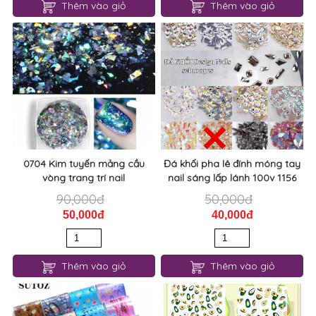
Thêm vào giỏ
Thêm vào giỏ
0704 Kim tuyến mảng cầu
Đá khối pha lê đính móng tay
vòng trang trí nail
nail sáng lấp lánh 100v 1156
90,000đ
50,000đ
50,000đ
40,000đ
Thêm vào giỏ
Thêm vào giỏ