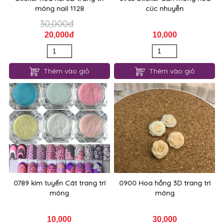
móng nail 1128
cúc nhuyễn
30,000đ
20,000đ
10,000
Thêm vào giỏ
Thêm vào giỏ
0789 kim tuyến Cát trang trí
0900 Hoa hồng 3D trang trí
móng
móng
10,000
30,000