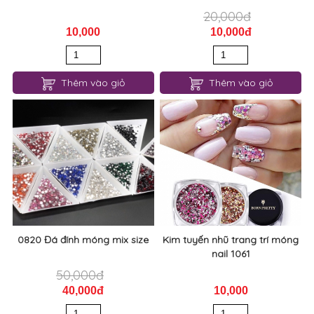
20,000đ
10,000
10,000đ
Thêm vào giỏ
Thêm vào giỏ
0820 Đá đính móng mix size
Kim tuyến nhũ trang trí móng
nail 1061
50,000đ
40,000đ
10,000