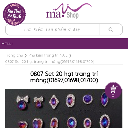
MENU
Trang chủ
❯
Phụ kiện trang trí NAIL
❯
0807 Set 20 hạt trang trí móng(01697,01698,01700)
0807 Set 20 hạt trang trí
móng(01697,01698,01700)
0