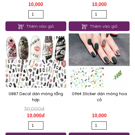
10,000
10,000
Thêm vào giỏ
Thêm vào giỏ
0887 Decal dán móng tổng
0964 Sticker dán móng hoa
hợp
cỏ
30,000đ
10,000đ
10,000