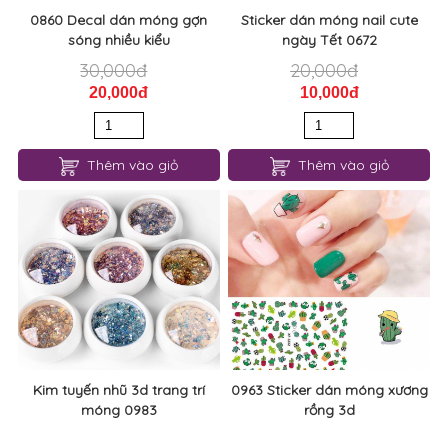
0860 Decal dán móng gợn
Sticker dán móng nail cute
sóng nhiều kiểu
ngày Tết 0672
30,000đ
20,000đ
20,000đ
10,000đ
Thêm vào giỏ
Thêm vào giỏ
Kim tuyến nhũ 3d trang trí
0963 Sticker dán móng xương
móng 0983
rồng 3d