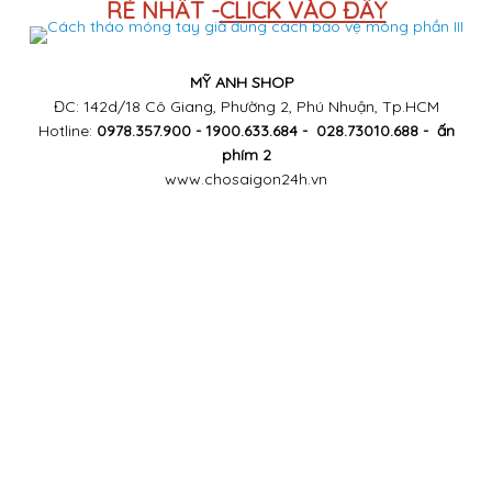
RẺ NHẤT -
CLICK VÀO ĐÂY
MỸ ANH SHOP
ĐC: 142d/18 Cô Giang, Phường 2, Phú Nhuận, Tp.HCM
Hotline:
0978.357.900 - 1900.633.684 - 028.73010.688 - ấn
phím 2
www.chosaigon24h.vn