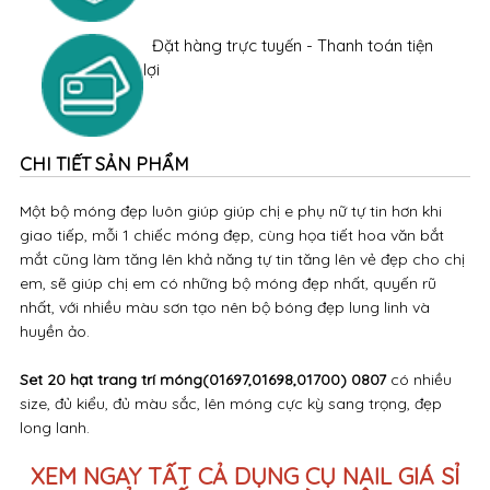
Đặt hàng trực tuyến - Thanh toán tiện
lợi
CHI TIẾT SẢN PHẨM
Một bộ móng đẹp luôn giúp giúp chị e phụ nữ tự tin hơn khi
giao tiếp, mỗi 1 chiếc móng đẹp, cùng họa tiết hoa văn bắt
mắt cũng làm tăng lên khả năng tự tin tăng lên vẻ đẹp cho chị
em, sẽ giúp chị em có những bộ móng đẹp nhất, quyến rũ
nhất, với nhiều màu sơn tạo nên bộ bóng đẹp lung linh và
huyền ảo.
Set 20 hạt trang trí móng(01697,01698,01700) 0807
có nhiều
size, đủ kiểu, đủ màu sắc, lên móng cực kỳ sang trọng, đẹp
long lanh.
XEM NGAY TẤT CẢ DỤNG CỤ NAIL GIÁ SỈ