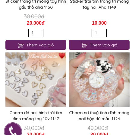
Sticker trang trí móng tay hình
Sticker trái tim trang trí móng
gấu thỏ aha 1150
tay nail Aha 1149
30,000đ
20,000đ
10,000
Thêm vào giỏ
Thêm vào giỏ
Charm đá nail hình trái tim
Charm nơ thuỷ tinh đính móng
đính móng tay 10v 1147
nail hộp đủ mẫu 1124
30,000đ
40,000đ
20,000đ
30,000đ