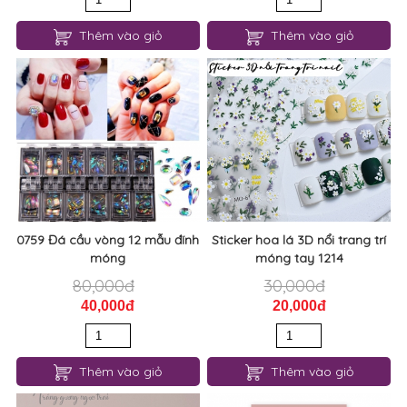
Thêm vào giỏ
Thêm vào giỏ
0759 Đá cầu vòng 12 mẫu đính
Sticker hoa lá 3D nổi trang trí
móng
móng tay 1214
80,000đ
30,000đ
40,000đ
20,000đ
Thêm vào giỏ
Thêm vào giỏ