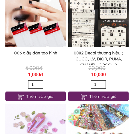
006 giấy dán tạo hình
0882 Decal thương hiệu (
GUCCI, LV, DIOR, PUMA,
CHANEL, COCO,...)
5,000đ
20,000
1,000đ
10,000
Thêm vào giỏ
Thêm vào giỏ