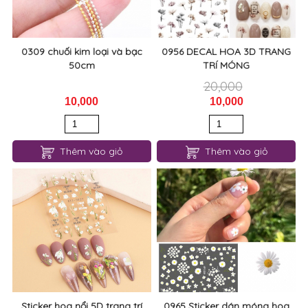
0309 chuối kim loại và bạc
0956 DECAL HOA 3D TRANG
50cm
TRÍ MÓNG
20,000
10,000
10,000
Thêm vào giỏ
Thêm vào giỏ
Sticker hoa nổi 5D trang trí
0965 Sticker dán móng hoa