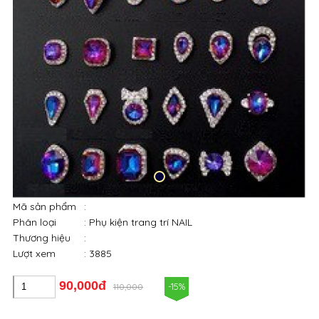
Mã sản phẩm
:
Phân loại
: Phụ kiện trang trí NAIL
Thương hiệu
:
Lượt xem
: 3885
90,000đ
-15%
110,000