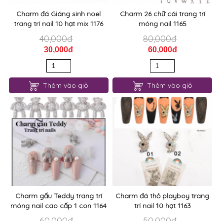
Charm đá Giáng sinh noel
Charm 26 chữ cái trang trí
trang trí nail 10 hạt mix 1176
móng nail 1165
40,000đ
80,000đ
30,000đ
60,000đ
Thêm vào giỏ
Thêm vào giỏ
Charm gấu Teddy trang trí
Charm đá thỏ playboy trang
móng nail cao cấp 1 con 1164
trí nail 10 hạt 1163
60,000đ
50,000đ