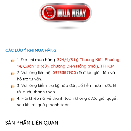
CÁC LƯU Ý KHI MUA HÀNG
1. Địa chỉ mua hàng:
324/4/5 Lý Thường Kiệt, Phường
14, Quận 10 (cũ), phường Diên Hồng (mới), TPHCM
2. Vui lòng liên hệ:
0978357900
để được giải đáp và
hỗ trợ tư vấn.
3. Vui lòng kiểm tra kỹ hóa đơn, số tiền thừa trước khi
rời quầy thanh toán.
4. Mọi khiếu nại về thanh toán không được giải quyết
sau khi rời quầy thanh toán.