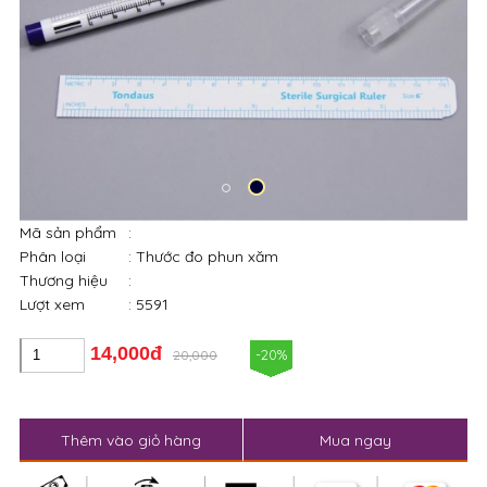
Mã sản phẩm
:
Phân loại
: Thước đo phun xăm
Thương hiệu
:
Lượt xem
: 5591
14,000đ
-20%
20,000
Thêm vào giỏ hàng
Mua ngay