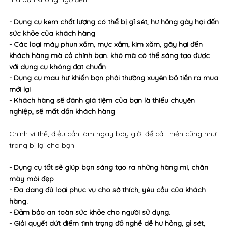
sẽ ngại khi đến bạn sử dụng dịch vụ và sẽ có rất nhiều hệ lụy
mà bạn không ngờ đến:
- Dụng cụ kem chất lượng có thể bị gỉ sét, hư hỏng gây hại đến
sức khỏe của khách hàng
- Các loại máy phun xăm, mực xăm, kim xăm, gây hại đến
khách hàng mà cả chính bạn. khó mà có thể sáng tạo được
với dụng cụ không đạt chuẩn
- Dụng cụ mau hư khiến bạn phải thường xuyên bỏ tiền ra mua
mới lại
- Khách hàng sẽ đánh giá tiệm của bạn là thiếu chuyên
nghiệp, sẽ mất dần khách hàng
Chính vì thế, điều cần làm ngay bây giờ để cải thiện cũng như
trang bị lại cho bạn:
- Dụng cụ tốt sẽ giúp bạn sáng tạo ra những hàng mi, chân
mày môi đẹp
- Đa dang đủ loại phục vụ cho sở thích, yêu cầu của khách
hàng.
- Đảm bảo an toàn sức khỏe cho người sử dụng.