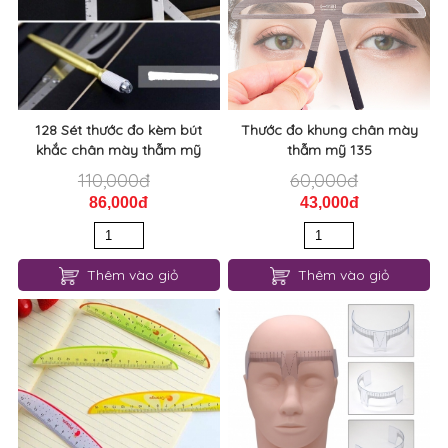
128 Sét thước đo kèm bút
Thước đo khung chân mày
khắc chân mày thẫm mỹ
thẫm mỹ 135
110,000đ
60,000đ
86,000đ
43,000đ
Thêm vào giỏ
Thêm vào giỏ