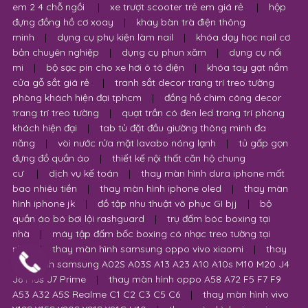
chiều
|
xe tập đi em bé giá bao nhiêu
|
xe ô tô điện trẻ
em 2 4 chỗ ngồi
|
xe trượt scooter trẻ em giá rẻ
|
hộp
đựng đồng hồ cơ xoay
|
khay bàn trà điện thông
minh
|
dụng cụ phụ kiện làm nail
|
khóa dạy học nail cơ
bản chuyên nghiệp
|
dụng cụ phun xăm
|
dụng cụ nối
mi
|
bộ sạc pin cho xe hơi ô tô điện
|
khóa tay gạt nắm
cửa gỗ sắt giá rẻ
|
tranh sắt decor trang trí treo tường
phòng khách hiện đại tphcm
|
đồng hồ chim công decor
trang trí treo tường
|
quạt trần có đèn led trang trí phòng
khách hiện đại
|
tab tủ đặt đầu giường thông minh đa
năng
|
vòi nước rửa mặt lavabo nóng lạnh
|
tủ gấp gọn
đựng đồ quần áo
|
thiết kế nội thất căn hộ chung
cư
|
dịch vụ kế toán
|
thay màn hình dura iphone mất
bao nhiêu tiền
|
thay màn hình iphone oled
|
thay màn
hình iphone jk
|
đồ tập nhu thuật võ phục GI bjj
|
bộ
quần áo bó bơi lội rashguard
|
trụ đấm bóc boxing tại
nhà
|
máy tập đấm bốc boxing có nhạc treo tường tại
nhà
|
thay màn hình samsung oppo vivo xiaomi
|
thay
màn hình samsung A02S A03S A13 A23 A10 A10s M10 M20 J4
J6 Plus J7 Prime
|
thay màn hình oppo A58 A72 F5 F7 F9