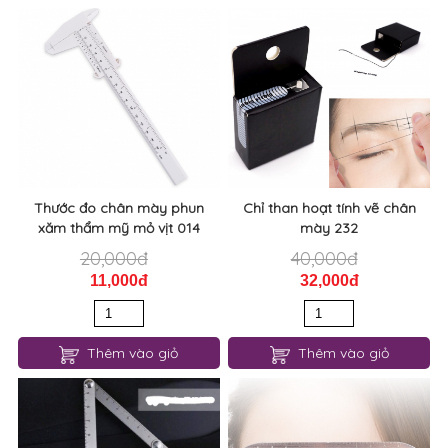
SẢN PHẨM LIÊN QUAN
Thước đo chân mày phun
Chỉ than hoạt tính vẽ chân
xăm thẩm mỹ mỏ vịt 014
mày 232
20,000đ
40,000đ
11,000đ
32,000đ
Thêm vào giỏ
Thêm vào giỏ