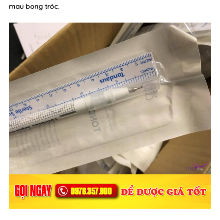
- Giải quyết dứt điểm tình trạng đồ nghề dễ hư hỏng, gỉ sét,
mau bong tróc.