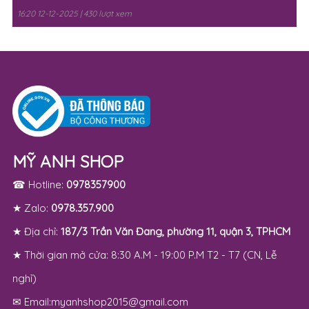
16:20 12-12-2025 | 430 lượt xem
MỸ ANH SHOP
☎ Hotline:
0978357900
★ Zalo:
0978.357.900
★ Địa chỉ:
187/3 Trần Văn Đang, phường 11, quận 3, TPHCM
★ Thời gian mở cửa: 8:30 A.M - 19:00 P.M T2 - T7 (CN, Lễ
nghỉ)