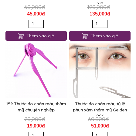
Thước đo chân mày phun
Thước đo tỷ lệ chân mày
xăm thẩm mỹ set 4 cái 015
phun xăm thẩm mỹ cao cấp
213
60,000đ
190,000đ
45,000đ
135,000đ
Thêm vào giỏ
Thêm vào giỏ
159 Thước đo chân mày thẫm
Thước đo chân mày tỷ lệ
mỹ chuyên nghiệp
phun xăm thẩm mỹ Geiden
086
20,000đ
60,000đ
19,000đ
51,000đ