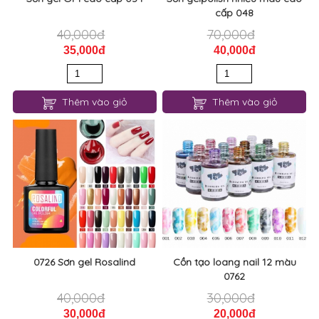
cấp 048
40,000đ
70,000đ
35,000đ
40,000đ
Thêm vào giỏ
Thêm vào giỏ
0726 Sơn gel Rosalind
Cồn tạo loang nail 12 màu
0762
40,000đ
30,000đ
30,000đ
20,000đ