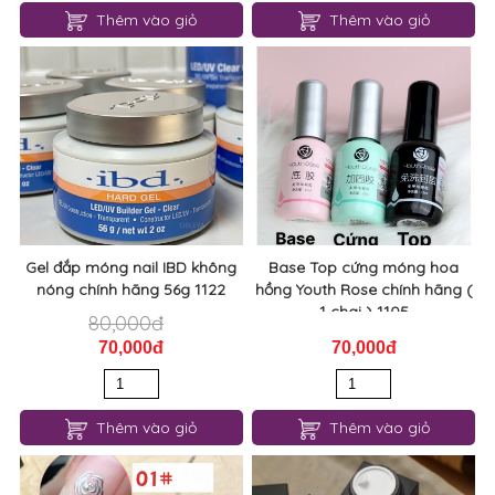
Thêm vào giỏ
Thêm vào giỏ
Gel đắp móng nail IBD không
Base Top cứng móng hoa
nóng chính hãng 56g 1122
hồng Youth Rose chính hãng (
1 chai ) 1105
80,000đ
70,000đ
70,000đ
Thêm vào giỏ
Thêm vào giỏ