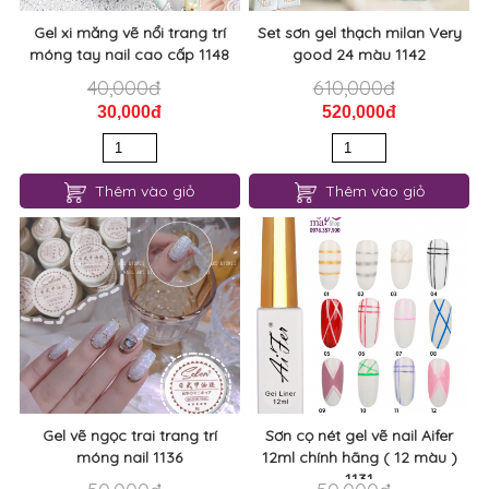
Gel xi măng vẽ nổi trang trí
Set sơn gel thạch milan Very
móng tay nail cao cấp 1148
good 24 màu 1142
40,000đ
610,000đ
30,000đ
520,000đ
Thêm vào giỏ
Thêm vào giỏ
Gel vẽ ngọc trai trang trí
Sơn cọ nét gel vẽ nail Aifer
móng nail 1136
12ml chính hãng ( 12 màu )
1131