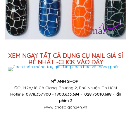
XEM NGAY TẤT CẢ DỤNG CỤ NAIL GIÁ SỈ
RẺ NHẤT -
CLICK VÀO ĐÂY
MỸ ANH SHOP
ĐC: 142d/18 Cô Giang, Phường 2, Phú Nhuận, Tp.HCM
Hotline:
0978.357.900 - 1900.633.684 - 028.73010.688 - ấn
phím 2
www.chosaigon24h.vn