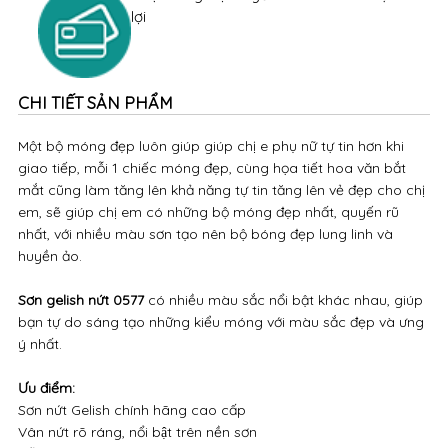
lợi
CHI TIẾT SẢN PHẨM
Một bộ móng đẹp luôn giúp giúp chị e phụ nữ tự tin hơn khi
giao tiếp, mỗi 1 chiếc móng đẹp, cùng họa tiết hoa văn bắt
mắt cũng làm tăng lên khả năng tự tin tăng lên vẻ đẹp cho chị
em, sẽ giúp chị em có những bộ móng đẹp nhất, quyến rũ
nhất, với nhiều màu sơn tạo nên bộ bóng đẹp lung linh và
huyền ảo.
Sơn gelish nứt 0577
có nhiều màu sắc nổi bật khác nhau, giúp
bạn tự do sáng tạo những kiểu móng với màu sắc đẹp và ưng
ý nhất.
Ưu điểm:
Sơn nứt Gelish chính hãng cao cấp
Vân nứt rõ ráng, nổi bật trên nền sơn