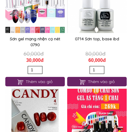
Sơn gel mạng nhện cọ nét
0714 Sơn top, base ibd
0790
60,000đ
80,000đ
30,000đ
60,000đ
Thêm vào giỏ
Thêm vào giỏ