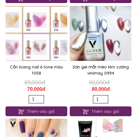
Cồn loang nail 6 tone màu
Sơn gel mắt mèo kim cương
1058
vinimay 0994
85,000đ
90,000đ
70,000đ
80,000đ
Thêm vào giỏ
Thêm vào giỏ