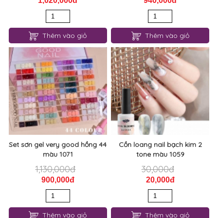
1,020,000đ
940,000đ
Thêm vào giỏ
Thêm vào giỏ
Set sơn gel very good hồng 44
Cồn loang nail bạch kim 2
màu 1071
tone màu 1059
1,130,000đ
30,000đ
900,000đ
20,000đ
Thêm vào giỏ
Thêm vào giỏ