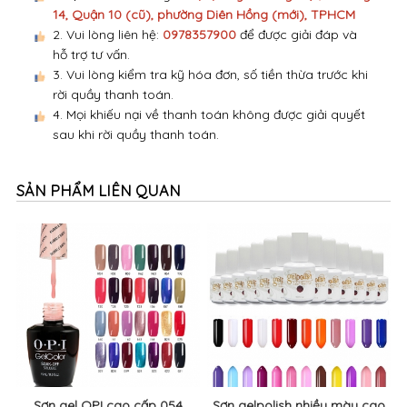
14, Quận 10 (cũ), phường Diên Hồng (mới), TPHCM
2. Vui lòng liên hệ:
0978357900
để được giải đáp và
hỗ trợ tư vấn.
3. Vui lòng kiểm tra kỹ hóa đơn, số tiền thừa trước khi
rời quầy thanh toán.
4. Mọi khiếu nại về thanh toán không được giải quyết
sau khi rời quầy thanh toán.
SẢN PHẨM LIÊN QUAN
Sơn gel OPI cao cấp 054
Sơn gelpolish nhiều màu cao