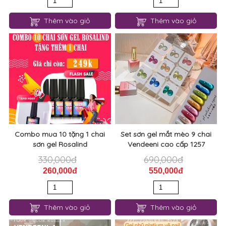
Thêm vào giỏ
Thêm vào giỏ
Combo mua 10 tặng 1 chai
Set sơn gel mắt mèo 9 chai
sơn gel Rosalind
Vendeeni cao cấp 1257
330,000đ
690,000đ
260,000đ
550,000đ
Thêm vào giỏ
Thêm vào giỏ