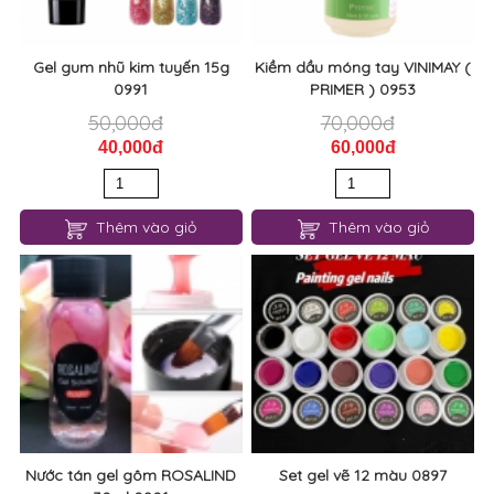
Gel gum nhũ kim tuyến 15g
Kiềm dầu móng tay VINIMAY (
0991
PRIMER ) 0953
50,000đ
70,000đ
40,000đ
60,000đ
Thêm vào giỏ
Thêm vào giỏ
Nước tán gel gôm ROSALIND
Set gel vẽ 12 màu 0897