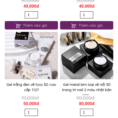
50,000đ
50,000đ
40,000đ
40,000đ
Thêm vào giỏ
Thêm vào giỏ
Gel trắng đen vẽ hoa 3D cao
Gel metal kim loại vẽ nổi 3D
cấp 1127
trang trí nail 2 màu nhật bản
cao...
70,000đ
90,000đ
50,000đ
80,000đ