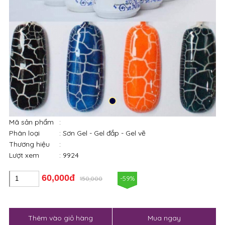
Mã sản phẩm
:
Phân loại
: Sơn Gel - Gel đắp - Gel vẽ
Thương hiệu
:
Lượt xem
: 9924
60,000đ
-59%
150,000
Thêm vào giỏ hàng
Mua ngay