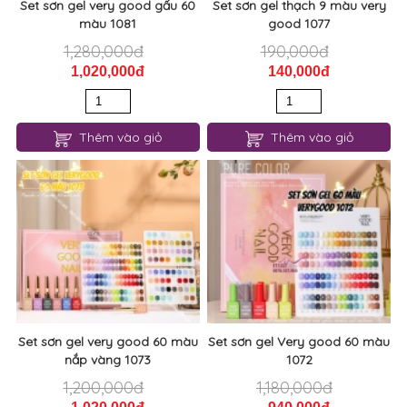
Set sơn gel very good gấu 60
Set sơn gel thạch 9 màu very
màu 1081
good 1077
1,280,000đ
190,000đ
1,020,000đ
140,000đ
Thêm vào giỏ
Thêm vào giỏ
Set sơn gel very good 60 màu
Set sơn gel Very good 60 màu
nắp vàng 1073
1072
1,200,000đ
1,180,000đ