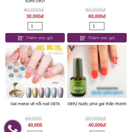
30ml 0901
40,000đ
80,000đ
30,000đ
60,000đ
Thêm vào giỏ
Thêm vào giỏ
Gel metal vẽ nổi nail 0876
0892 Nước phá gel thần thánh
60,000
60,000đ
40,000
40,000đ