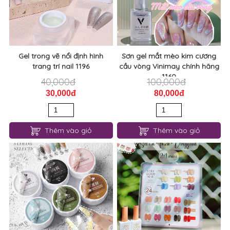
Gel trong vẽ nổi định hình
Sơn gel mắt mèo kim cương
trang trí nail 1196
cầu vòng Vinimay chính hãng
1160
40,000đ
100,000đ
30,000đ
80,000đ
Thêm vào giỏ
Thêm vào giỏ