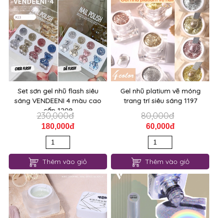
Set sơn gel nhũ flash siêu
Gel nhũ platium vẽ móng
sáng VENDEENI 4 màu cao
trang trí siêu sáng 1197
cấp 1209
230,000đ
80,000đ
180,000đ
60,000đ
Thêm vào giỏ
Thêm vào giỏ