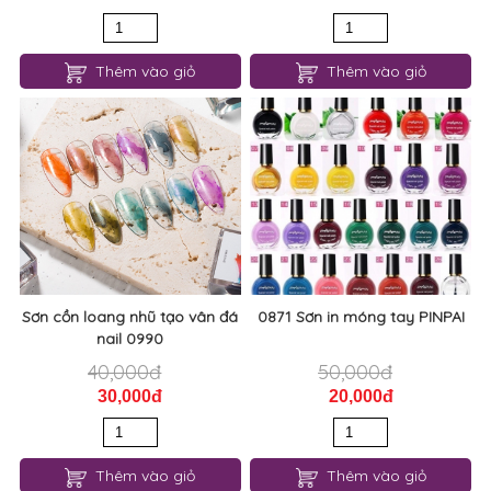
Thêm vào giỏ
Thêm vào giỏ
Sơn cồn loang nhũ tạo vân đá
0871 Sơn in móng tay PINPAI
nail 0990
40,000đ
50,000đ
30,000đ
20,000đ
Thêm vào giỏ
Thêm vào giỏ