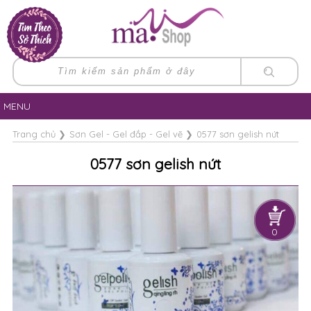
MENU
Trang chủ
❯
Sơn Gel - Gel đắp - Gel vẽ
❯
0577 sơn gelish nứt
0577 sơn gelish nứt
0