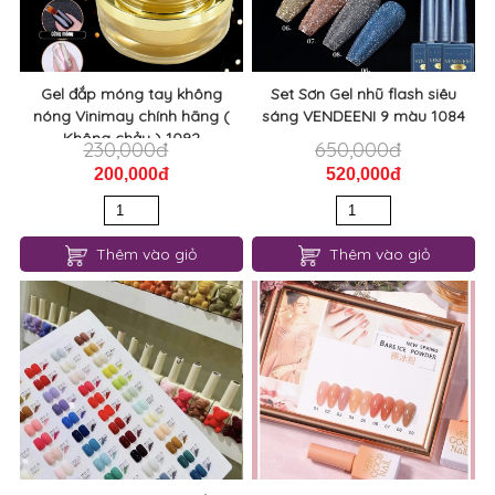
Gel đắp móng tay không
Set Sơn Gel nhũ flash siêu
nóng Vinimay chính hãng (
sáng VENDEENI 9 màu 1084
Không chảy ) 1092
230,000đ
650,000đ
200,000đ
520,000đ
Thêm vào giỏ
Thêm vào giỏ