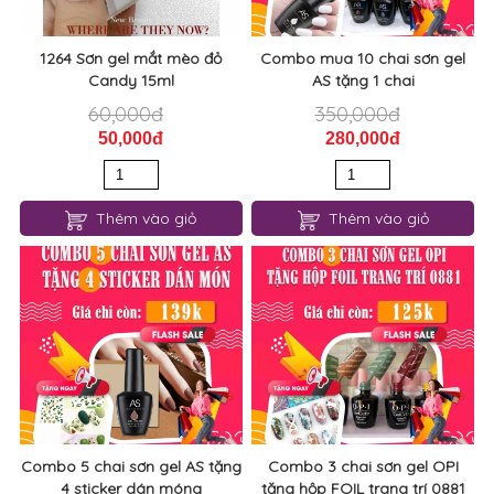
1264 Sơn gel mắt mèo đỏ
Combo mua 10 chai sơn gel
Candy 15ml
AS tặng 1 chai
60,000đ
350,000đ
50,000đ
280,000đ
Thêm vào giỏ
Thêm vào giỏ
Combo 5 chai sơn gel AS tặng
Combo 3 chai sơn gel OPI
4 sticker dán móng
tặng hộp FOIL trang trí 0881