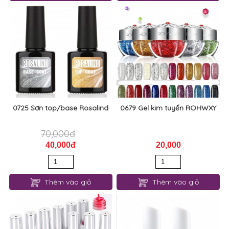
0725 Sơn top/base Rosalind
0679 Gel kim tuyến ROHWXY
70,000đ
40,000đ
20,000
Thêm vào giỏ
Thêm vào giỏ