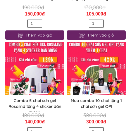
190,000đ
130,000đ
150,000đ
105,000đ
Thêm vào giỏ
Thêm vào giỏ
Combo 5 chai sơn gel
Mua combo 10 chai tặng 1
Rosalind tặng 4 sticker dán
chai sơn gel OPI
móng
180,000đ
380,000đ
140,000đ
300,000đ