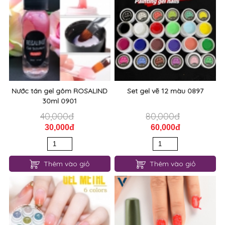
Nước tán gel gôm ROSALIND
Set gel vẽ 12 màu 0897
30ml 0901
40,000đ
80,000đ
30,000đ
60,000đ
Thêm vào giỏ
Thêm vào giỏ