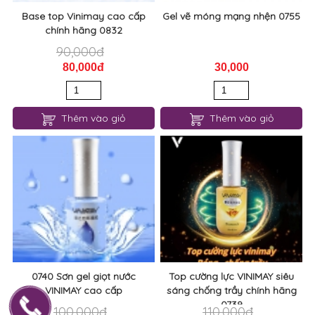
Base top Vinimay cao cấp
Gel vẽ móng mạng nhện 0755
chính hãng 0832
90,000đ
80,000đ
30,000
Thêm vào giỏ
Thêm vào giỏ
0740 Sơn gel giọt nước
Top cường lực VINIMAY siêu
VINIMAY cao cấp
sáng chống trầy chính hãng
0739
100,000đ
110,000đ