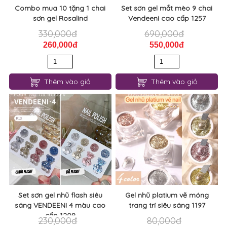
Combo mua 10 tặng 1 chai
Set sơn gel mắt mèo 9 chai
sơn gel Rosalind
Vendeeni cao cấp 1257
330,000đ
690,000đ
260,000đ
550,000đ
Thêm vào giỏ
Thêm vào giỏ
Set sơn gel nhũ flash siêu
Gel nhũ platium vẽ móng
sáng VENDEENI 4 màu cao
trang trí siêu sáng 1197
cấp 1209
230,000đ
80,000đ