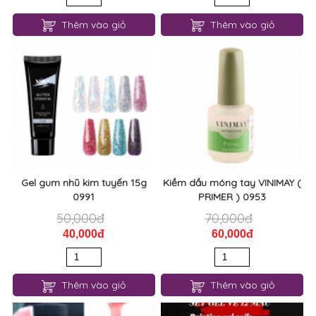
Thêm vào giỏ
Thêm vào giỏ
Gel gum nhũ kim tuyến 15g
Kiềm dầu móng tay VINIMAY (
0991
PRIMER ) 0953
50,000đ
70,000đ
40,000đ
60,000đ
Thêm vào giỏ
Thêm vào giỏ