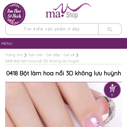
MENU
Trang chủ
❯
Sơn Gel - Gel đắp - Gel vẽ
❯
0418 Bột làm hoa nổi 3D không lưu huỳnh
0418 Bột làm hoa nổi 3D không lưu huỳnh
0