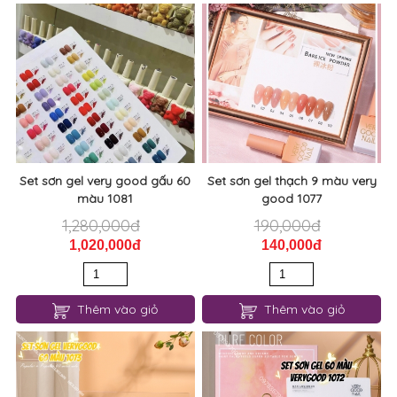
Set sơn gel very good gấu 60
Set sơn gel thạch 9 màu very
màu 1081
good 1077
1,280,000đ
190,000đ
1,020,000đ
140,000đ
Thêm vào giỏ
Thêm vào giỏ