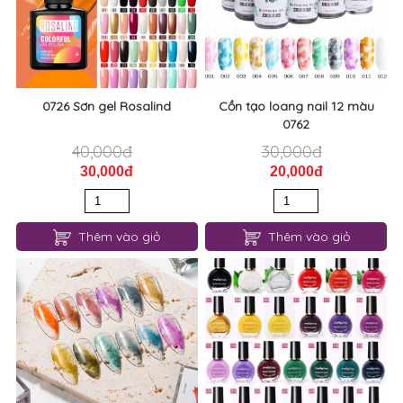
0726 Sơn gel Rosalind
Cồn tạo loang nail 12 màu
0762
40,000đ
30,000đ
30,000đ
20,000đ
Thêm vào giỏ
Thêm vào giỏ