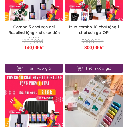
Combo 5 chai sơn gel
Mua combo 10 chai tặng 1
Rosalind tặng 4 sticker dán
chai sơn gel OPI
móng
180,000đ
380,000đ
140,000đ
300,000đ
Thêm vào giỏ
Thêm vào giỏ