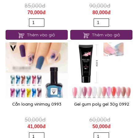
85,000đ
90,000đ
70,000đ
80,000đ
Thêm vào giỏ
Thêm vào giỏ
Cồn loang vinimay 0993
Gel gum poly gel 30g 0992
50,000đ
60,000đ
41,000đ
50,000đ