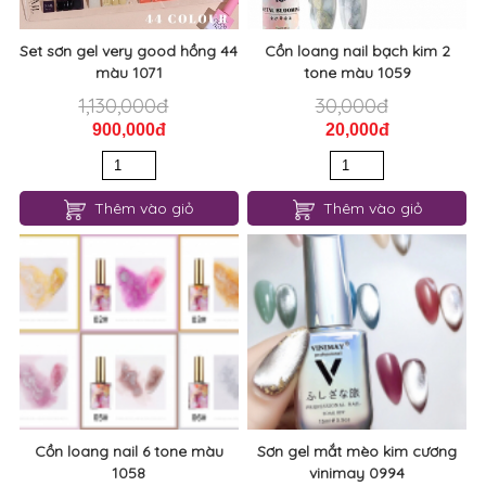
Set sơn gel very good hồng 44
Cồn loang nail bạch kim 2
màu 1071
tone màu 1059
1,130,000đ
30,000đ
900,000đ
20,000đ
Thêm vào giỏ
Thêm vào giỏ
Cồn loang nail 6 tone màu
Sơn gel mắt mèo kim cương
1058
vinimay 0994