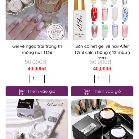
Gel vẽ ngọc trai trang trí
Sơn cọ nét gel vẽ nail Aifer
móng nail 1136
12ml chính hãng ( 12 màu )
1131
50,000đ
50,000đ
40,000đ
40,000đ
Thêm vào giỏ
Thêm vào giỏ