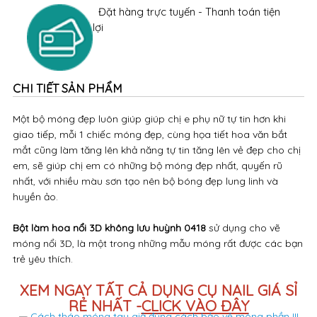
Đặt hàng trực tuyến - Thanh toán tiện
lợi
CHI TIẾT SẢN PHẨM
Một bộ móng đẹp luôn giúp giúp chị e phụ nữ tự tin hơn khi
giao tiếp, mỗi 1 chiếc móng đẹp, cùng họa tiết hoa văn bắt
mắt cũng làm tăng lên khả năng tự tin tăng lên vẻ đẹp cho chị
em, sẽ giúp chị em có những bộ móng đẹp nhất, quyến rũ
nhất, với nhiều màu sơn tạo nên bộ bóng đẹp lung linh và
huyền ảo.
Bột làm hoa nổi 3D không lưu huỳnh
0418
sử dụng cho vẽ
móng nổi 3D, là một trong những mẫu móng rất được các bạn
trẻ yêu thích.
XEM NGAY TẤT CẢ DỤNG CỤ NAIL GIÁ SỈ
RẺ NHẤT -
CLICK VÀO ĐÂY