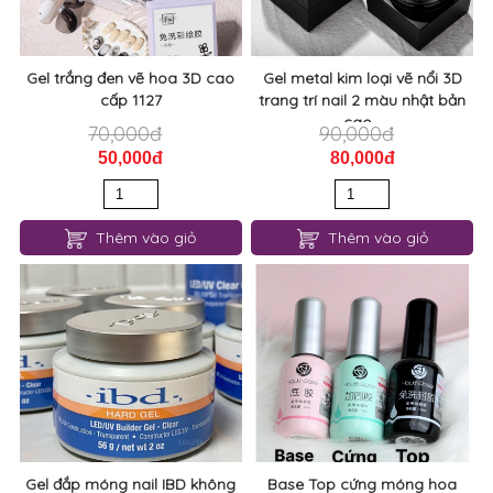
Gel trắng đen vẽ hoa 3D cao
Gel metal kim loại vẽ nổi 3D
cấp 1127
trang trí nail 2 màu nhật bản
cao...
70,000đ
90,000đ
50,000đ
80,000đ
Thêm vào giỏ
Thêm vào giỏ
Gel đắp móng nail IBD không
Base Top cứng móng hoa