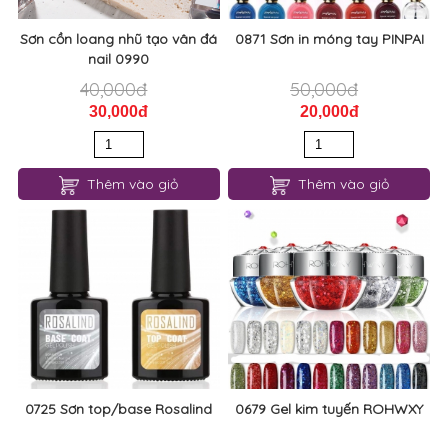
Sơn cồn loang nhũ tạo vân đá
0871 Sơn in móng tay PINPAI
nail 0990
40,000đ
50,000đ
30,000đ
20,000đ
Thêm vào giỏ
Thêm vào giỏ
0725 Sơn top/base Rosalind
0679 Gel kim tuyến ROHWXY