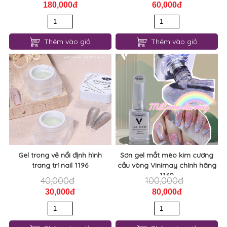
180,000đ
60,000đ
Thêm vào giỏ
Thêm vào giỏ
Gel trong vẽ nổi định hình
Sơn gel mắt mèo kim cương
trang trí nail 1196
cầu vòng Vinimay chính hãng
1160
40,000đ
100,000đ
30,000đ
80,000đ