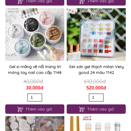
Thêm vào giỏ
Thêm vào giỏ
Gel xi măng vẽ nổi trang trí
Set sơn gel thạch milan Very
móng tay nail cao cấp 1148
good 24 màu 1142
40,000đ
610,000đ
30,000đ
520,000đ
Thêm vào giỏ
Thêm vào giỏ