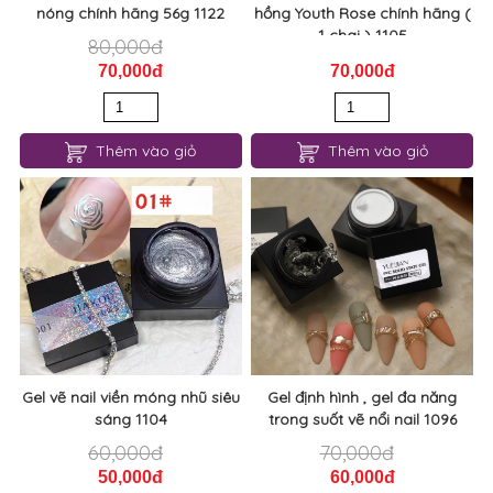
nóng chính hãng 56g 1122
hồng Youth Rose chính hãng (
1 chai ) 1105
80,000đ
70,000đ
70,000đ
Thêm vào giỏ
Thêm vào giỏ
Gel vẽ nail viền móng nhũ siêu
Gel định hình , gel đa năng
sáng 1104
trong suốt vẽ nổi nail 1096
60,000đ
70,000đ
50,000đ
60,000đ