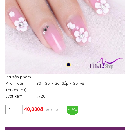
Mã sản phẩm
:
Phân loại
: Sơn Gel - Gel đắp - Gel vẽ
Thương hiệu
:
Lượt xem
: 9720
40,000đ
-49%
80,000