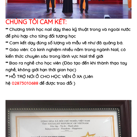
CHÚNG TÔI CAM KẾT:
** Chương trình học nail dạy theo kỹ thuật trong và ngoài nước
để phù hợp cho từng đối tượng học
** Cam kết dạy đúng số lượng và mẫu vẽ như đã quảng bá.
** Giáo viên: Có kinh nghiệm nhiều năm trong ngành Nail, có
kiến thức chuyên sâu trong lãnh vực Nail thế giới
** Bao ra nghề cho học viên (Đào tạo đến khi thành thạo tay
nghề, không giới hạn thời gian học)
** HỖ TRỢ NƠI Ở CHO HỌC VIÊN Ở XA (Liên
hệ
02873010688
để được trao đổi )