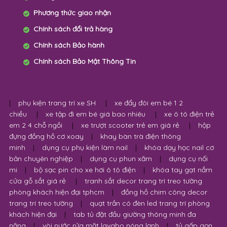
Phương thức giao nhận
Chính sách đổi trả hàng
Chính sách Bảo hành
Chính sách Bảo Mật Thông Tin
|
phụ kiện trang trí xe SH
|
xe đẩy đôi em bé 1 2
chiều
|
xe tập đi em bé giá bao nhiêu
|
xe ô tô điện trẻ
em 2 4 chỗ ngồi
|
xe trượt scooter trẻ em giá rẻ
|
hộp
đựng đồng hồ cơ xoay
|
khay bàn trà điện thông
minh
|
dụng cụ phụ kiện làm nail
|
khóa dạy học nail cơ
bản chuyên nghiệp
|
dụng cụ phun xăm
|
dụng cụ nối
mi
|
bộ sạc pin cho xe hơi ô tô điện
|
khóa tay gạt nắm
cửa gỗ sắt giá rẻ
|
tranh sắt decor trang trí treo tường
phòng khách hiện đại tphcm
|
đồng hồ chim công decor
trang trí treo tường
|
quạt trần có đèn led trang trí phòng
khách hiện đại
|
tab tủ đặt đầu giường thông minh đa
năng
|
vòi nước rửa mặt lavabo nóng lạnh
|
tủ gấp gọn