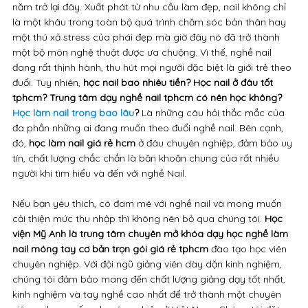
năm trở lại đây. Xuất phát từ nhu cầu làm đẹp, nail không chỉ
là một khâu trong toàn bộ quá trình chăm sóc bản thân hay
một thú xả stress của phái đẹp mà giờ đây nó đã trở thành
một bộ môn nghệ thuật được ưa chuộng. Vì thế, nghề nail
đang rất thịnh hành, thu hút mọi người đặc biệt là giới trẻ theo
đuổi. Tuy nhiên,
học nail bao nhiêu tiền?
Học nail ở đâu tốt
tphcm
? Trung tâm dạy nghề nail tphcm có nên học không?
Học làm nail trong bao lâu
?
Là những câu hỏi thắc mắc của
đa phần những ai đang muốn theo đuổi nghề nail. Bên cạnh,
đó,
học làm nail giá rẻ hcm
ở đâu chuyên nghiệp, đảm bảo uy
tín, chất lượng chắc chắn là băn khoăn chung của rất nhiều
người khi tìm hiểu và đến với nghề Nail.
Nếu bạn yêu thích, có đam mê với nghề nail và mong muốn
cải thiện mức thu nhập thì không nên bỏ qua chúng tôi.
Học
viện Mỹ Anh là trung tâm chuyên mở khóa dạy học nghề làm
nail móng tay cơ bản trọn gói giá rẻ tphcm
đào tạo học viên
chuyên nghiệp. Với đội ngũ giảng viên dày dặn kinh nghiệm,
chúng tôi đảm bảo mang đến chất lượng giảng dạy tốt nhất,
kinh nghiệm và tay nghề cao nhất để trở thành một chuyên