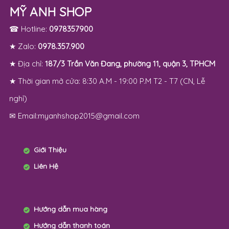
MỸ ANH SHOP
☎ Hotline:
0978357900
★ Zalo:
0978.357.900
★ Địa chỉ:
187/3 Trần Văn Đang, phường 11, quận 3, TPHCM
★ Thời gian mở cửa: 8:30 A.M - 19:00 P.M T2 - T7 (CN, Lễ
nghỉ)
✉ Email:myanhshop2015@gmail.com
Giới Thiệu
Liên Hệ
Hướng dẫn mua hàng
Hướng dẫn thanh toán