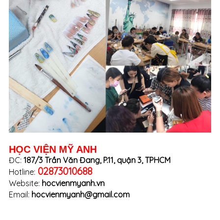
HỌC VIỆN MỸ ANH
ĐC:
187/3 Trần Văn Đang, P.11, quận 3, TPHCM
02873010688
Hotline:
Website:
hocvienmyanh.vn
Email:
hocvienmyanh@gmail.com