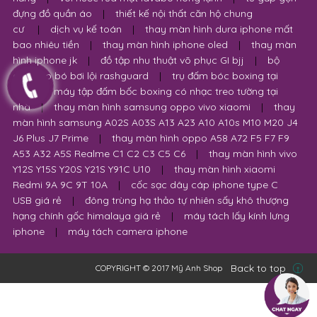
đựng đồ quần áo
|
thiết kế nội thất căn hộ chung
cư
|
dịch vụ kế toán
|
thay màn hình dura iphone mất
bao nhiêu tiền
|
thay màn hình iphone oled
|
thay màn
hình iphone jk
|
đồ tập nhu thuật võ phục GI bjj
|
bộ
quần áo bó bơi lội rashguard
|
trụ đấm bóc boxing tại
nhà
|
máy tập đấm bốc boxing có nhạc treo tường tại
nhà
|
thay màn hình samsung oppo vivo xiaomi
|
thay
màn hình samsung A02S A03S A13 A23 A10 A10s M10 M20 J4
J6 Plus J7 Prime
|
thay màn hình oppo A58 A72 F5 F7 F9
A53 A32 A5S Realme C1 C2 C3 C5 C6
|
thay màn hình vivo
Y12S Y15S Y20S Y21S Y91C U10
|
thay màn hình xiaomi
Redmi 9A 9C 9T 10A
|
cốc sạc dây cáp iphone type C
USB giá rẻ
|
đông trùng hạ thảo tự nhiên sấy khô thượng
hạng chính gốc himalaya giá rẻ
|
máy tách lấy kính lưng
iphone
|
máy tách camera iphone
Back to top
COPYRIGHT © 2017 Mỹ Anh Shop