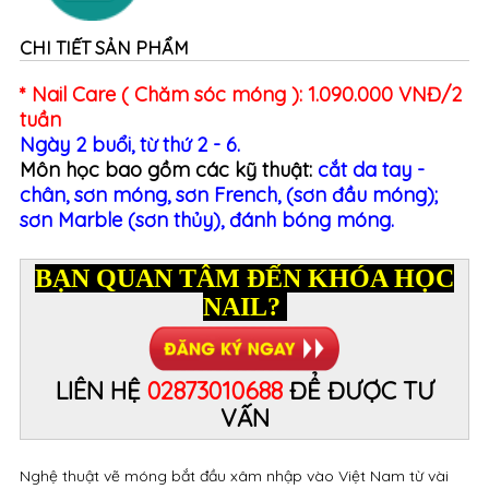
CHI TIẾT SẢN PHẨM
* Nail Care ( Chăm sóc móng ): 1.090.000 VNĐ/2
tuần
Ngày 2 buổi, từ thứ 2 - 6.
Môn học bao gồm các kỹ thuật:
cắt da tay -
chân, sơn móng, sơn French, (sơn đầu móng);
sơn Marble (sơn thủy), đánh bóng móng.
BẠN QUAN TÂM ĐẾN KHÓA HỌC
NAIL?
LIÊN HỆ
02873010688
ĐỂ ĐƯỢC TƯ
VẤN
Nghệ thuật vẽ móng bắt đầu xâm nhập vào Việt Nam từ vài