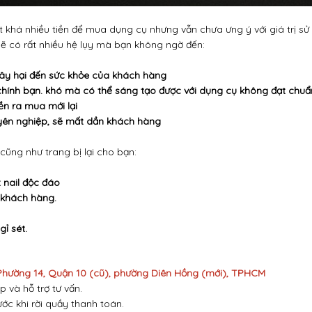
 khá nhiều tiền để mua dụng cụ nhưng vẫn chưa ưng ý với giá trị sử
sẽ có rất nhiều hệ lụy mà bạn không ngờ đến:
 gây hại đến sức khỏe của khách hàng
chính bạn. khó mà có thể sáng tạo được với dụng cụ không đạt chuẩ
ền ra mua mới lại
uyên nghiệp, sẽ mất dần khách hàng
 cũng như trang bị lại cho bạn:
 nail độc đáo
 khách hàng.
gỉ sét.
 Phường 14, Quận 10 (cũ), phường Diên Hồng (mới), TPHCM
p và hỗ trợ tư vấn.
ước khi rời quầy thanh toán.