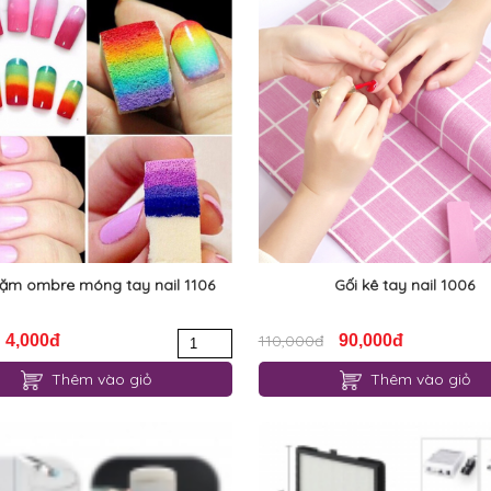
ặm ombre móng tay nail 1106
Gối kê tay nail 1006
4,000đ
110,000đ
90,000đ
Thêm vào giỏ
Thêm vào giỏ