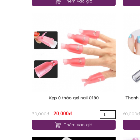
Thêm vào giỏ
Kẹp ủ tháo gel nail 0180
Thanh 
30,000đ
20,000đ
60,000đ
Thêm vào giỏ