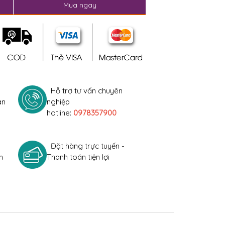
Mua ngay
Hỗ trợ tư vấn chuyên
àn
nghiệp
hotline:
0978357900
Đặt hàng trực tuyến -
h
Thanh toán tiện lợi