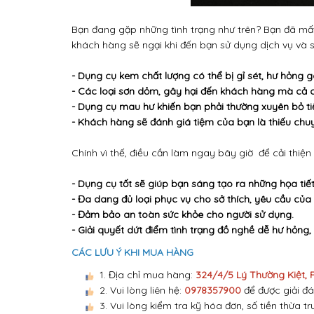
Bạn đang gặp những tình trạng như trên? Bạn đã mất
khách hàng sẽ ngại khi đến bạn sử dụng dịch vụ và 
- Dụng cụ kem chất lượng có thể bị gỉ sét, hư hỏng
- Các loại sơn dỏm, gây hại đến khách hàng mà cả 
- Dụng cụ mau hư khiến bạn phải thường xuyên bỏ ti
- Khách hàng sẽ đánh giá tiệm của bạn là thiếu ch
Chính vì thế, điều cần làm ngay bây giờ để cải thiện
- Dụng cụ tốt sẽ giúp bạn sáng tạo ra những họa tiết
- Đa dang đủ loại phục vụ cho sở thích, yêu cầu của
- Đảm bảo an toàn sức khỏe cho người sử dụng.
- Giải quyết dứt điểm tình trạng đồ nghề dễ hư hỏng, 
CÁC LƯU Ý KHI MUA HÀNG
1. Địa chỉ mua hàng:
324/4/5 Lý Thường Kiệt,
2. Vui lòng liên hệ:
0978357900
để được giải đá
3. Vui lòng kiểm tra kỹ hóa đơn, số tiền thừa tr