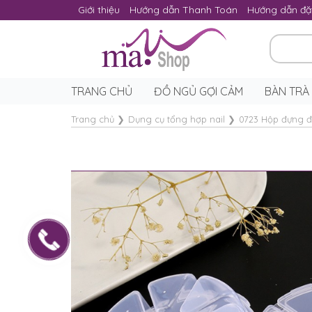
Giới thiệu
Hướng dẫn Thanh Toán
Hướng dẫn đặ
TRANG CHỦ
ĐỒ NGỦ GỢI CẢM
BÀN TRÀ
Trang chủ
❯
Dụng cụ tổng hợp nail
❯
0723 Hộp đựng đ