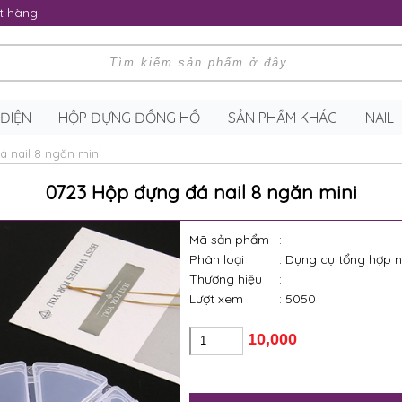
t hàng
 ĐIỆN
HỘP ĐỰNG ĐỒNG HỒ
SẢN PHẨM KHÁC
NAIL
á nail 8 ngăn mini
0723 Hộp đựng đá nail 8 ngăn mini
Mã sản phẩm
:
Phân loại
: Dụng cụ tổng hợp n
Thương hiệu
:
Lượt xem
: 5050
10,000