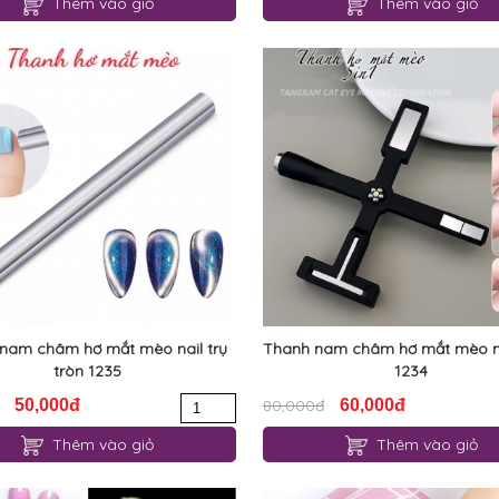
Thêm vào giỏ
Thêm vào giỏ
nam châm hơ mắt mèo nail trụ
Thanh nam châm hơ mắt mèo nai
tròn 1235
1234
50,000đ
80,000đ
60,000đ
Thêm vào giỏ
Thêm vào giỏ