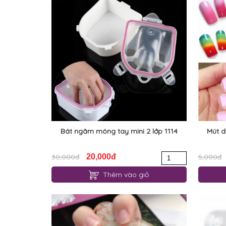
Bát ngâm móng tay mini 2 lớp 1114
Mút d
30,000đ
20,000đ
5,000đ
Thêm vào giỏ