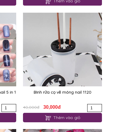
Thêm vào giỏ
l 5 in 1
Bình rửa cọ vẽ móng nail 1120
40,000đ
30,000đ
Thêm vào giỏ