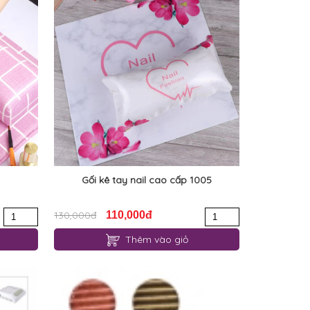
Gối kê tay nail cao cấp 1005
130,000đ
110,000đ
Thêm vào giỏ