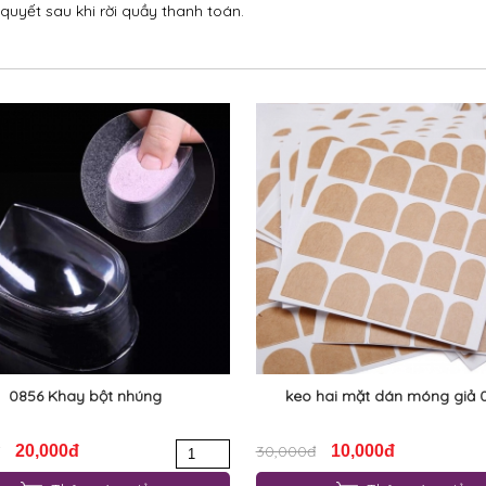
 quyết sau khi rời quầy thanh toán.
0856 Khay bột nhúng
keo hai mặt dán móng giả 
20,000đ
30,000đ
10,000đ