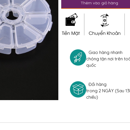
Thêm vào giỏ hàng
Giao hàng nhanh
chóng tận nơi trên to
quốc
Đổi hàng
trong 2 NGÀY (Sau 13
chiều)