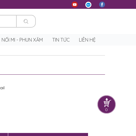
 - NỐI MI - PHUN XĂM
TIN TỨC
LIÊN HỆ
ail
0