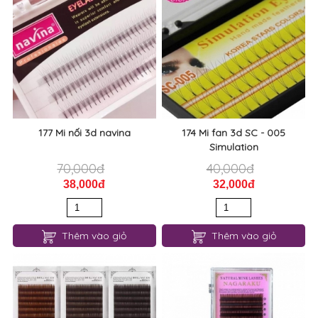
177 Mi nối 3d navina
174 Mi fan 3d SC - 005
Simulation
70,000đ
40,000đ
38,000đ
32,000đ
Thêm vào giỏ
Thêm vào giỏ