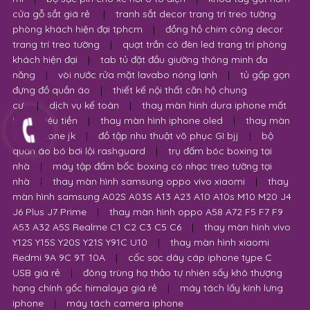
cửa gỗ sắt giá rẻ
|
tranh sắt decor trang trí treo tường
phòng khách hiện đại tphcm
|
đồng hồ chim công decor
trang trí treo tường
|
quạt trần có đèn led trang trí phòng
khách hiện đại
|
tab tủ đặt đầu giường thông minh đa
năng
|
vòi nước rửa mặt lavabo nóng lạnh
|
tủ gấp gọn
đựng đồ quần áo
|
thiết kế nội thất căn hộ chung
cư
|
dịch vụ kế toán
|
thay màn hình dura iphone mất
bao nhiêu tiền
|
thay màn hình iphone oled
|
thay màn
hình iphone jk
|
đồ tập nhu thuật võ phục GI bjj
|
bộ
quần áo bó bơi lội rashguard
|
trụ đấm bóc boxing tại
nhà
|
máy tập đấm bốc boxing có nhạc treo tường tại
nhà
|
thay màn hình samsung oppo vivo xiaomi
|
thay
màn hình samsung A02S A03S A13 A23 A10 A10s M10 M20 J4
J6 Plus J7 Prime
|
thay màn hình oppo A58 A72 F5 F7 F9
A53 A32 A5S Realme C1 C2 C3 C5 C6
|
thay màn hình vivo
Y12S Y15S Y20S Y21S Y91C U10
|
thay màn hình xiaomi
Redmi 9A 9C 9T 10A
|
cốc sạc dây cáp iphone type C
USB giá rẻ
|
đông trùng hạ thảo tự nhiên sấy khô thượng
hạng chính gốc himalaya giá rẻ
|
máy tách lấy kính lưng
iphone
|
máy tách camera iphone