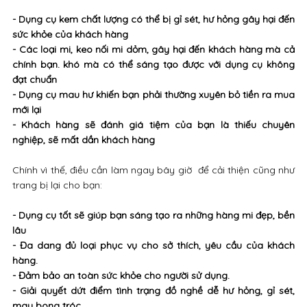
- Dụng cụ kem chất lượng có thể bị gỉ sét, hư hỏng gây hại đến
sức khỏe của khách hàng
- Các loại mi, keo nối mi dỏm, gây hại đến khách hàng mà cả
chính bạn. khó mà có thể sáng tạo được với dụng cụ không
đạt chuẩn
- Dụng cụ mau hư khiến bạn phải thường xuyên bỏ tiền ra mua
mới lại
- Khách hàng sẽ đánh giá tiệm của bạn là thiếu chuyên
nghiệp, sẽ mất dần khách hàng
Chính vì thế, điều cần làm ngay bây giờ để cải thiện cũng như
trang bị lại cho bạn:
- Dụng cụ tốt sẽ giúp bạn sáng tạo ra những hàng mi đẹp, bền
lâu
- Đa dang đủ loại phục vụ cho sở thích, yêu cầu của khách
hàng.
- Đảm bảo an toàn sức khỏe cho người sử dụng.
- Giải quyết dứt điểm tình trạng đồ nghề dễ hư hỏng, gỉ sét,
mau bong tróc.