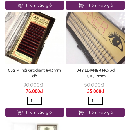
Thêm vào giỏ
Thêm vào giỏ
052 Mi nối Gradient 8-13mm
048 LDIANER HQ 3d
đỏ
8,,10,12mm
90,000đ
50,000đ
76,000đ
35,000đ
Thêm vào giỏ
Thêm vào giỏ