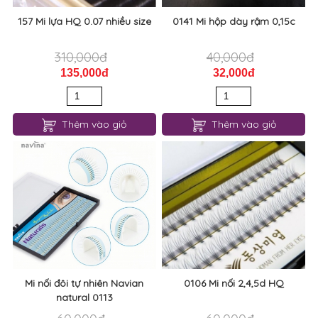
157 Mi lựa HQ 0.07 nhiều size
0141 Mi hộp dày rậm 0,15c
310,000đ
40,000đ
135,000đ
32,000đ
Thêm vào giỏ
Thêm vào giỏ
Mi nối đôi tự nhiên Navian
0106 Mi nối 2,4,5d HQ
natural 0113