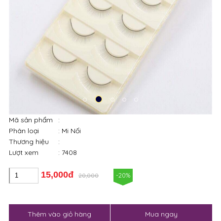
Mã sản phẩm
:
Phân loại
: Mi Nối
Thương hiệu
:
Lượt xem
: 7408
15,000đ
-20%
20,000
Thêm vào giỏ hàng
Mua ngay