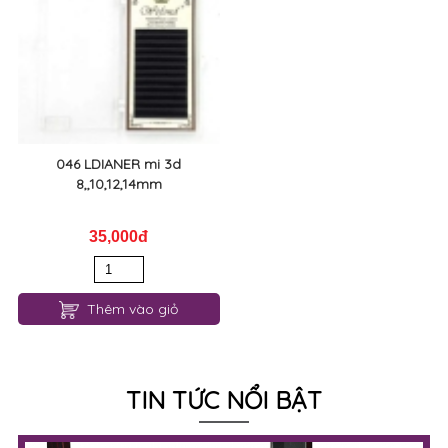
046 LDIANER mi 3d
8,,10,12,14mm
35,000đ
Thêm vào giỏ
TIN TỨC NỔI BẬT