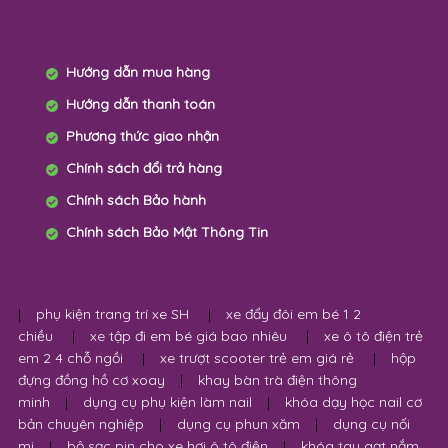
Hướng dẫn mua hàng
Hướng dẫn thanh toán
Phương thức giao nhận
Chính sách đổi trả hàng
Chính sách Bảo hành
Chính sách Bảo Mật Thông Tin
|
phụ kiện trang trí xe SH
|
xe đẩy đôi em bé 1 2
chiều
|
xe tập đi em bé giá bao nhiêu
|
xe ô tô điện trẻ
em 2 4 chỗ ngồi
|
xe trượt scooter trẻ em giá rẻ
|
hộp
đựng đồng hồ cơ xoay
|
khay bàn trà điện thông
minh
|
dụng cụ phụ kiện làm nail
|
khóa dạy học nail cơ
bản chuyên nghiệp
|
dụng cụ phun xăm
|
dụng cụ nối
mi
|
bộ sạc pin cho xe hơi ô tô điện
|
khóa tay gạt nắm