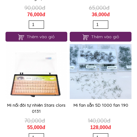
90,000đ
65,000đ
76,000đ
36,000đ
Thêm vào giỏ
Thêm vào giỏ
Mi nối đôi tự nhiên Stars clors
Mi fan sẵn 5D 1000 fan 190
0131
70,000đ
140,000đ
55,000đ
128,000đ