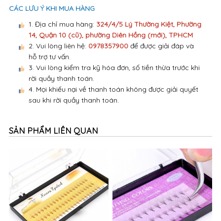
CÁC LƯU Ý KHI MUA HÀNG
1. Địa chỉ mua hàng:
324/4/5 Lý Thường Kiệt, Phường
14, Quận 10 (cũ), phường Diên Hồng (mới), TPHCM
2. Vui lòng liên hệ:
0978357900
để được giải đáp và
hỗ trợ tư vấn.
3. Vui lòng kiểm tra kỹ hóa đơn, số tiền thừa trước khi
rời quầy thanh toán.
4. Mọi khiếu nại về thanh toán không được giải quyết
sau khi rời quầy thanh toán.
SẢN PHẨM LIÊN QUAN