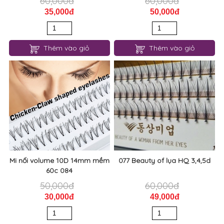
60,000đ
60,000đ
35,000đ
50,000đ
Thêm vào giỏ
Thêm vào giỏ
Mi nối volume 10D 14mm mềm
077 Beauty of lụa HQ 3,4,5d
60c 084
50,000đ
60,000đ
30,000đ
49,000đ