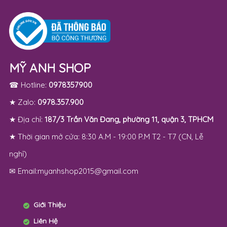
MỸ ANH SHOP
☎ Hotline:
0978357900
★ Zalo:
0978.357.900
★ Địa chỉ:
187/3 Trần Văn Đang, phường 11, quận 3, TPHCM
★ Thời gian mở cửa: 8:30 A.M - 19:00 P.M T2 - T7 (CN, Lễ
nghỉ)
✉ Email:myanhshop2015@gmail.com
Giới Thiệu
Liên Hệ