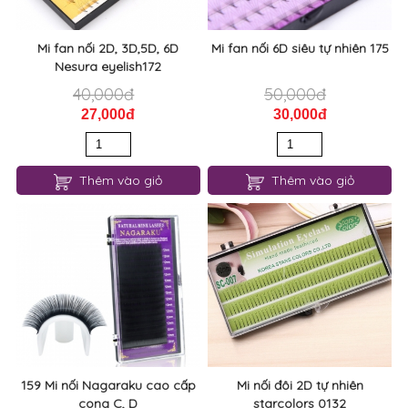
Mi fan nối 2D, 3D,5D, 6D
Mi fan nối 6D siêu tự nhiên 175
Nesura eyelish172
40,000đ
50,000đ
27,000đ
30,000đ
Thêm vào giỏ
Thêm vào giỏ
159 Mi nối Nagaraku cao cấp
Mi nối đôi 2D tự nhiên
cong C, D
starcolors 0132