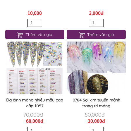
10,000
3,000đ
Thêm vào giỏ
Thêm vào giỏ
Đá đính móng nhiều mẫu cao
0784 Sợi kim tuyến mảnh
cấp 1057
trang trí móng
70,000đ
50,000đ
60,000đ
30,000đ