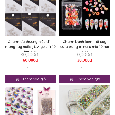
Charm đá thương hiệu đính
Charm bánh kem trái cây
móng tay nails ( L.v, gu.ci ) 10
cute trang trí nails mix 10 hạt
hạt 1162
1161
80,000đ
40,000đ
60,000đ
30,000đ
Thêm vào giỏ
Thêm vào giỏ