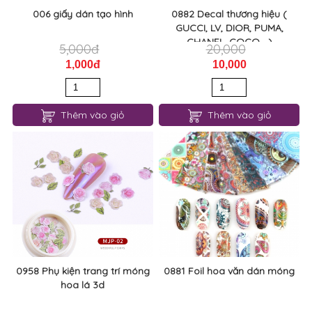
006 giấy dán tạo hình
0882 Decal thương hiệu (
GUCCI, LV, DIOR, PUMA,
CHANEL, COCO,...)
5,000đ
20,000
1,000đ
10,000
Thêm vào giỏ
Thêm vào giỏ
0958 Phụ kiện trang trí móng
0881 Foil hoa văn dán móng
hoa lá 3d