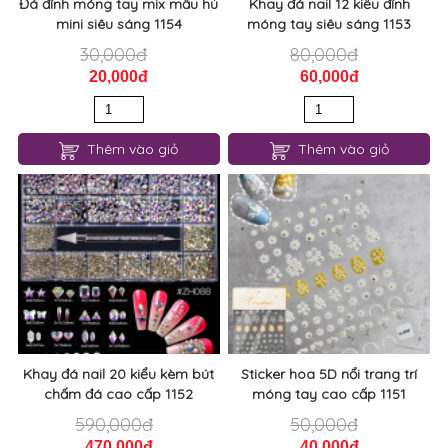
Đá đính móng tay mix mẫu hủ
Khay đá nail 12 kiểu đính
mini siêu sáng 1154
móng tay siêu sáng 1153
30,000đ
80,000đ
20,000đ
60,000đ
Thêm vào giỏ
Thêm vào giỏ
Khay đá nail 20 kiểu kèm bút
Sticker hoa 5D nổi trang trí
chấm đá cao cấp 1152
móng tay cao cấp 1151
590,000đ
50,000đ
470,000đ
40,000đ