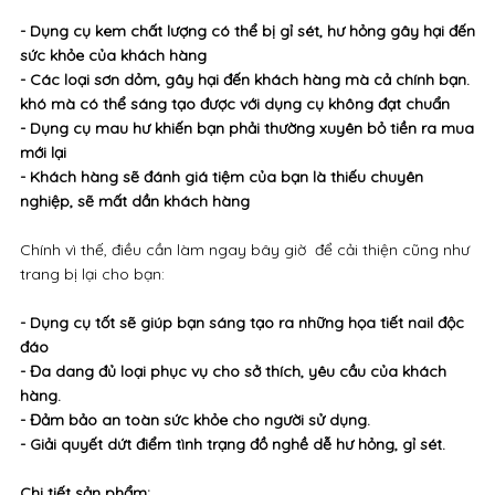
- Dụng cụ kem chất lượng có thể bị gỉ sét, hư hỏng gây hại đến
sức khỏe của khách hàng
- Các loại sơn dỏm, gây hại đến khách hàng mà cả chính bạn.
khó mà có thể sáng tạo được với dụng cụ không đạt chuẩn
- Dụng cụ mau hư khiến bạn phải thường xuyên bỏ tiền ra mua
mới lại
- Khách hàng sẽ đánh giá tiệm của bạn là thiếu chuyên
nghiệp, sẽ mất dần khách hàng
Chính vì thế, điều cần làm ngay bây giờ để cải thiện cũng như
trang bị lại cho bạn:
- Dụng cụ tốt sẽ giúp bạn sáng tạo ra những họa tiết nail độc
đáo
- Đa dang đủ loại phục vụ cho sở thích, yêu cầu của khách
hàng.
- Đảm bảo an toàn sức khỏe cho người sử dụng.
- Giải quyết dứt điểm tình trạng đồ nghề dễ hư hỏng, gỉ sét.
Chi tiết sản phẩm: