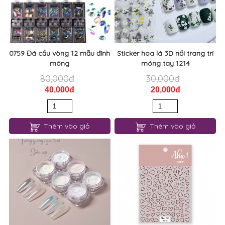
0759 Đá cầu vòng 12 mẫu đính
Sticker hoa lá 3D nổi trang trí
móng
móng tay 1214
80,000đ
30,000đ
40,000đ
20,000đ
Thêm vào giỏ
Thêm vào giỏ