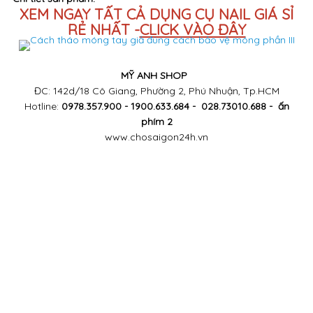
XEM NGAY TẤT CẢ DỤNG CỤ NAIL GIÁ SỈ
RẺ NHẤT -
CLICK VÀO ĐÂY
MỸ ANH SHOP
ĐC: 142d/18 Cô Giang, Phường 2, Phú Nhuận, Tp.HCM
Hotline:
0978.357.900 - 1900.633.684 - 028.73010.688 - ấn
phím 2
www.chosaigon24h.vn