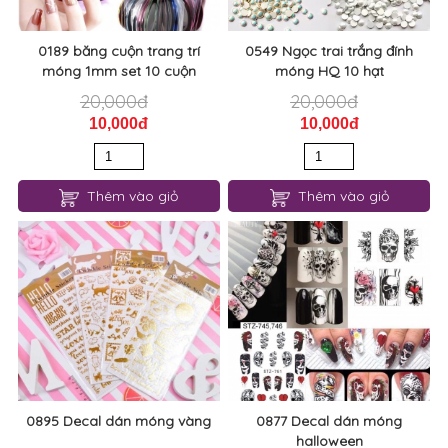
0189 băng cuộn trang trí
0549 Ngọc trai trắng đính
móng 1mm set 10 cuộn
móng HQ 10 hạt
20,000đ
20,000đ
10,000đ
10,000đ
Thêm vào giỏ
Thêm vào giỏ
0895 Decal dán móng vàng
0877 Decal dán móng
halloween