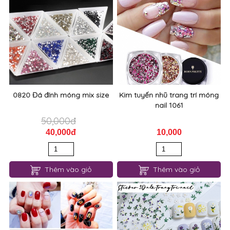
0820 Đá đính móng mix size
Kim tuyến nhũ trang trí móng
nail 1061
50,000đ
40,000đ
10,000
Thêm vào giỏ
Thêm vào giỏ