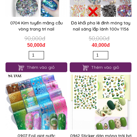
0704 Kim tuyến mảng cầu
Đá khối pha lê đính móng tay
vòng trang trí nail
nail sáng lấp lánh 100v 1156
90,000đ
50,000đ
50,000đ
40,000đ
Thêm vào giỏ
Thêm vào giỏ
0907 Foil giọt nước
0962 Sticker dán móng trái bơ