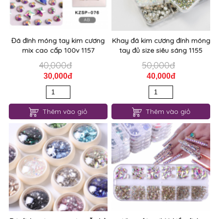
Đá đính móng tay kim cương
Khay đá kim cương đính móng
mix cao cấp 100v 1157
tay đủ size siêu sáng 1155
40,000đ
50,000đ
30,000đ
40,000đ
Thêm vào giỏ
Thêm vào giỏ