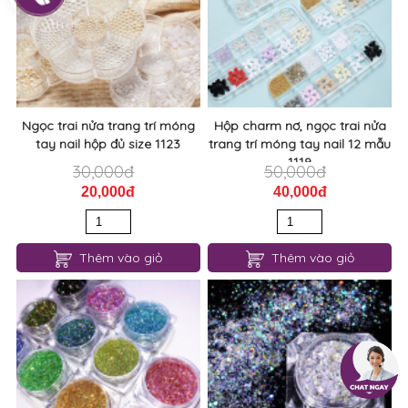
Ngọc trai nửa trang trí móng
Hộp charm nơ, ngọc trai nửa
tay nail hộp đủ size 1123
trang trí móng tay nail 12 mẫu
1119
30,000đ
50,000đ
20,000đ
40,000đ
Thêm vào giỏ
Thêm vào giỏ