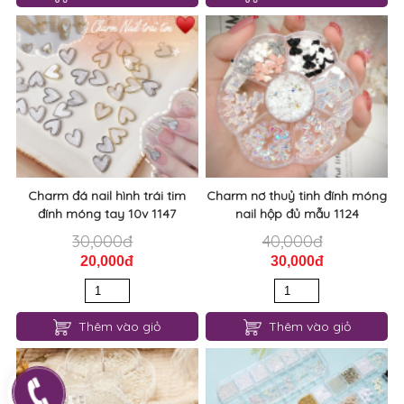
Charm đá nail hình trái tim
Charm nơ thuỷ tinh đính móng
đính móng tay 10v 1147
nail hộp đủ mẫu 1124
30,000đ
40,000đ
20,000đ
30,000đ
Thêm vào giỏ
Thêm vào giỏ