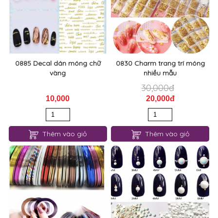
0885 Decal dán móng chữ
0830 Charm trang trí móng
vàng
nhiều mẫu
30,000đ
10,000
20,000đ
Thêm vào giỏ
Thêm vào giỏ