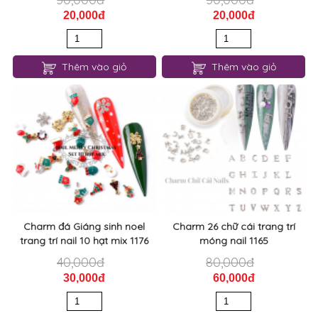
20,000đ
20,000đ
Thêm vào giỏ
Thêm vào giỏ
Charm đá Giáng sinh noel
Charm 26 chữ cái trang trí
trang trí nail 10 hạt mix 1176
móng nail 1165
40,000đ
80,000đ
30,000đ
60,000đ