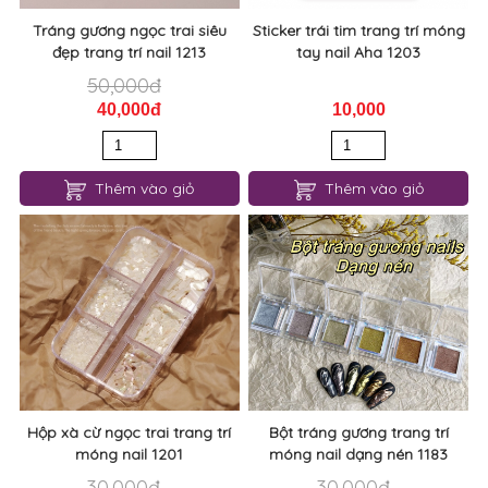
Tráng gương ngọc trai siêu
Sticker trái tim trang trí móng
đẹp trang trí nail 1213
tay nail Aha 1203
50,000đ
40,000đ
10,000
Thêm vào giỏ
Thêm vào giỏ
Hộp xà cừ ngọc trai trang trí
Bột tráng gương trang trí
móng nail 1201
móng nail dạng nén 1183
30,000đ
30,000đ