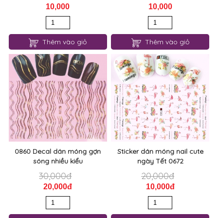
10,000
10,000
Thêm vào giỏ
Thêm vào giỏ
0860 Decal dán móng gợn
Sticker dán móng nail cute
sóng nhiều kiểu
ngày Tết 0672
30,000đ
20,000đ
20,000đ
10,000đ