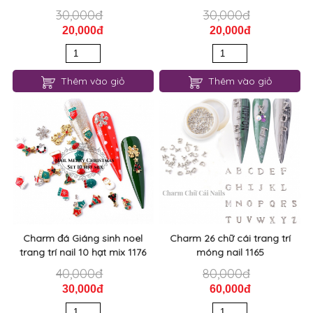
30,000đ
30,000đ
20,000đ
20,000đ
Thêm vào giỏ
Thêm vào giỏ
Charm đá Giáng sinh noel
Charm 26 chữ cái trang trí
trang trí nail 10 hạt mix 1176
móng nail 1165
40,000đ
80,000đ
30,000đ
60,000đ