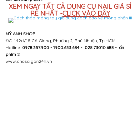
XEM NGAY TẤT CẢ DỤNG CỤ NAIL GIÁ SỈ
RẺ NHẤT -
CLICK VÀO ĐÂY
MỸ ANH SHOP
ĐC: 142d/18 Cô Giang, Phường 2, Phú Nhuận, Tp.HCM
Hotline:
0978.357.900 - 1900.633.684 - 028.73010.688 - ấn
phím 2
www.chosaigon24h.vn