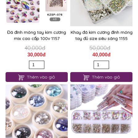
Đá đính móng tay kim cương
Khay đá kim cương đính móng
mix cao cấp 100v 1157
tay đủ size siêu sáng 1155
40,000đ
50,000đ
30,000đ
40,000đ
Thêm vào giỏ
Thêm vào giỏ