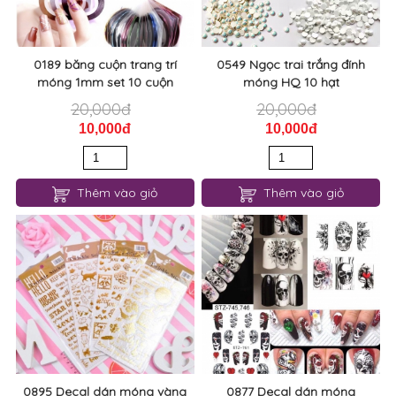
0189 băng cuộn trang trí
0549 Ngọc trai trắng đính
móng 1mm set 10 cuộn
móng HQ 10 hạt
20,000đ
20,000đ
10,000đ
10,000đ
Thêm vào giỏ
Thêm vào giỏ
0895 Decal dán móng vàng
0877 Decal dán móng