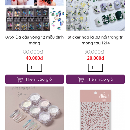
0759 Đá cầu vòng 12 mẫu đính
Sticker hoa lá 3D nổi trang trí
móng
móng tay 1214
80,000đ
30,000đ
40,000đ
20,000đ
Thêm vào giỏ
Thêm vào giỏ