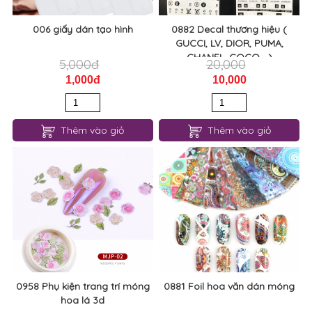
006 giấy dán tạo hình
0882 Decal thương hiệu (
GUCCI, LV, DIOR, PUMA,
CHANEL, COCO,...)
5,000đ
20,000
1,000đ
10,000
Thêm vào giỏ
Thêm vào giỏ
0958 Phụ kiện trang trí móng
0881 Foil hoa văn dán móng
hoa lá 3d