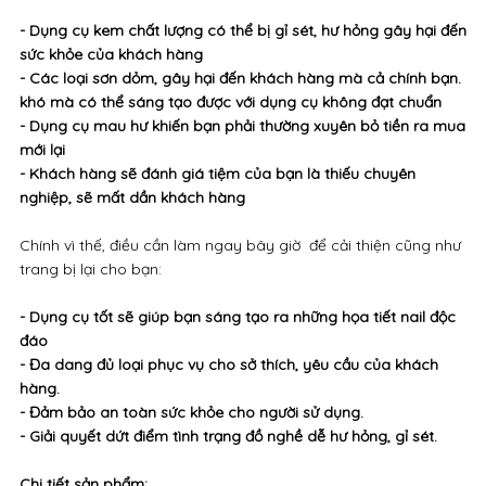
- Dụng cụ kem chất lượng có thể bị gỉ sét, hư hỏng gây hại đến
sức khỏe của khách hàng
- Các loại sơn dỏm, gây hại đến khách hàng mà cả chính bạn.
khó mà có thể sáng tạo được với dụng cụ không đạt chuẩn
- Dụng cụ mau hư khiến bạn phải thường xuyên bỏ tiền ra mua
mới lại
- Khách hàng sẽ đánh giá tiệm của bạn là thiếu chuyên
nghiệp, sẽ mất dần khách hàng
Chính vì thế, điều cần làm ngay bây giờ để cải thiện cũng như
trang bị lại cho bạn:
- Dụng cụ tốt sẽ giúp bạn sáng tạo ra những họa tiết nail độc
đáo
- Đa dang đủ loại phục vụ cho sở thích, yêu cầu của khách
hàng.
- Đảm bảo an toàn sức khỏe cho người sử dụng.
- Giải quyết dứt điểm tình trạng đồ nghề dễ hư hỏng, gỉ sét.
Chi tiết sản phẩm: