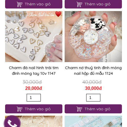
Thêm vào giỏ
Thêm vào giỏ
Charm đá nail hình trái tim
Charm nơ thuỷ tinh đính móng
đính móng tay 10v 1147
nail hộp đủ mẫu 1124
30,000đ
40,000đ
20,000đ
30,000đ
Thêm vào giỏ
Thêm vào giỏ