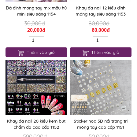
Đá đính móng tay mix mẫu hủ
Khay đá nail 12 kiểu đính
mini siêu sáng 1154
móng tay siêu sáng 1153
30,000đ
80,000đ
20,000đ
60,000đ
Thêm vào giỏ
Thêm vào giỏ
Khay đá nail 20 kiểu kèm bút
Sticker hoa 5D nổi trang trí
chấm đá cao cấp 1152
móng tay cao cấp 1151
590,000đ
50,000đ