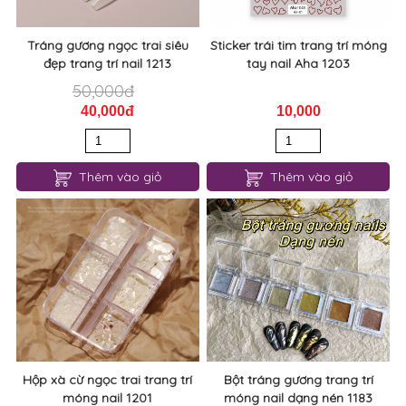
Tráng gương ngọc trai siêu
Sticker trái tim trang trí móng
đẹp trang trí nail 1213
tay nail Aha 1203
50,000đ
40,000đ
10,000
Thêm vào giỏ
Thêm vào giỏ
Hộp xà cừ ngọc trai trang trí
Bột tráng gương trang trí
móng nail 1201
móng nail dạng nén 1183