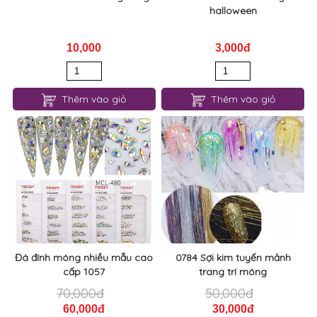
halloween
10,000
3,000đ
Thêm vào giỏ
Thêm vào giỏ
Đá đính móng nhiều mẫu cao
0784 Sợi kim tuyến mảnh
cấp 1057
trang trí móng
70,000đ
50,000đ
60,000đ
30,000đ