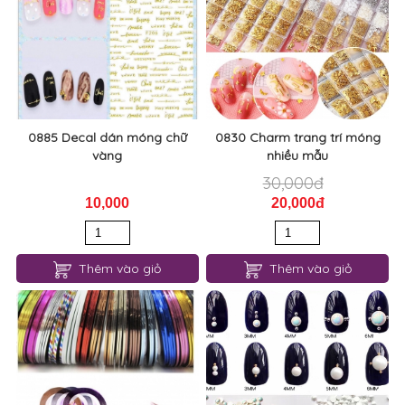
0885 Decal dán móng chữ
0830 Charm trang trí móng
vàng
nhiều mẫu
30,000đ
10,000
20,000đ
Thêm vào giỏ
Thêm vào giỏ