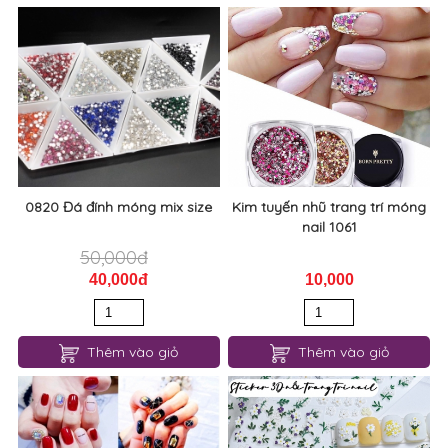
0820 Đá đính móng mix size
Kim tuyến nhũ trang trí móng
nail 1061
50,000đ
40,000đ
10,000
Thêm vào giỏ
Thêm vào giỏ