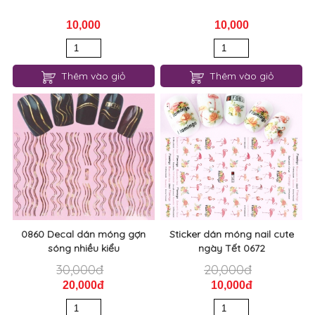
10,000
10,000
Thêm vào giỏ
Thêm vào giỏ
0860 Decal dán móng gợn
Sticker dán móng nail cute
sóng nhiều kiểu
ngày Tết 0672
30,000đ
20,000đ
20,000đ
10,000đ