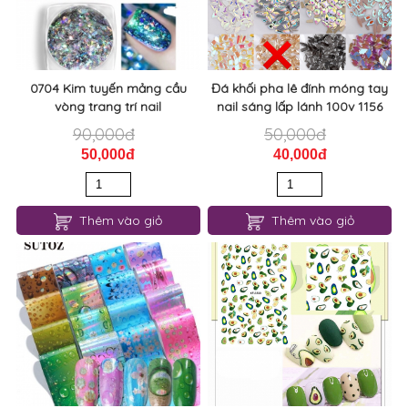
0704 Kim tuyến mảng cầu
Đá khối pha lê đính móng tay
vòng trang trí nail
nail sáng lấp lánh 100v 1156
90,000đ
50,000đ
50,000đ
40,000đ
Thêm vào giỏ
Thêm vào giỏ