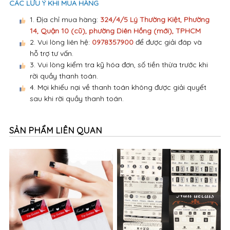
CÁC LƯU Ý KHI MUA HÀNG
1. Địa chỉ mua hàng:
324/4/5 Lý Thường Kiệt, Phường
14, Quận 10 (cũ), phường Diên Hồng (mới), TPHCM
2. Vui lòng liên hệ:
0978357900
để được giải đáp và
hỗ trợ tư vấn.
3. Vui lòng kiểm tra kỹ hóa đơn, số tiền thừa trước khi
rời quầy thanh toán.
4. Mọi khiếu nại về thanh toán không được giải quyết
sau khi rời quầy thanh toán.
SẢN PHẨM LIÊN QUAN