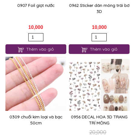
0907 Foil giọt nước
0962 Sticker dán móng trái bơ
3D
10,000
10,000
Thêm vào giỏ
Thêm vào giỏ
0309 chuối kim loại và bạc
0956 DECAL HOA 3D TRANG
50cm
TRÍ MÓNG
20,000