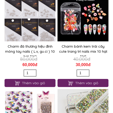
Charm đá thương hiệu đính
Charm bánh kem trái cây
móng tay nails ( L.v, gu.ci ) 10
cute trang trí nails mix 10 hạt
hạt 1162
1161
80,000đ
40,000đ
60,000đ
30,000đ
Thêm vào giỏ
Thêm vào giỏ