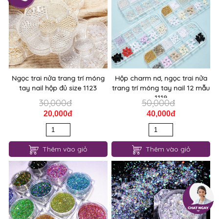
Ngọc trai nửa trang trí móng
Hộp charm nơ, ngọc trai nửa
tay nail hộp đủ size 1123
trang trí móng tay nail 12 mẫu
1119
30,000đ
50,000đ
20,000đ
40,000đ
Thêm vào giỏ
Thêm vào giỏ