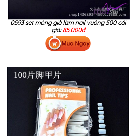
0593 set móng giả làm nail vuông 500 cái
giá:
85.000đ