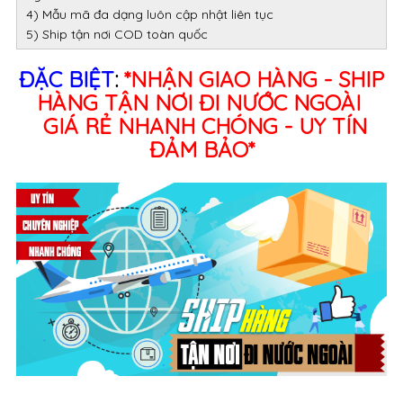
4) Mẫu mã đa dạng luôn cập nhật liên tục
5) Ship tận nơi COD toàn quốc
ĐẶC BIỆT
:
*NHẬN GIAO HÀNG - SHIP
HÀNG TẬN NƠI ĐI NƯỚC NGOÀI
GIÁ RẺ NHANH CHÓNG - UY TÍN
ĐẢM BẢO*