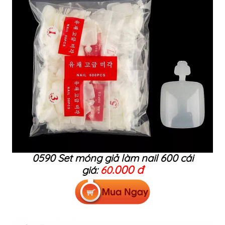
0590 Set móng giả làm nail 600 cái
.000 đ
giá:
60