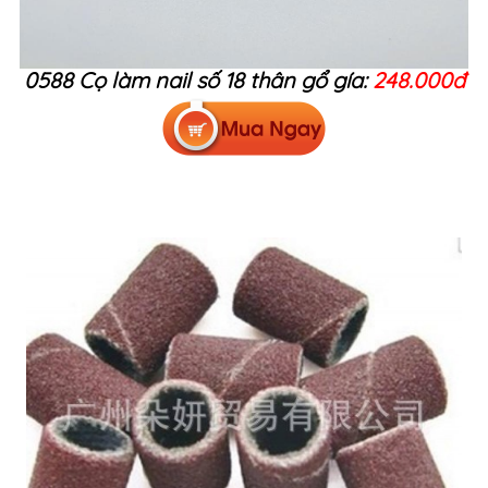
0588 Cọ làm nail số 18 thân gổ gía:
248.000đ