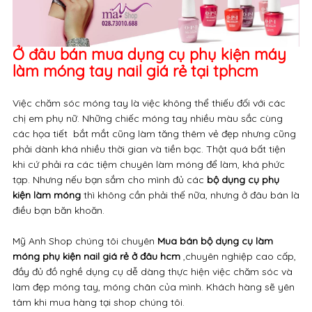
Ở đâu bán mua dụng cụ phụ kiện máy
làm móng tay nail giá rẻ tại tphcm
Việc chăm sóc móng tay là việc không thể thiếu đối với các
chị em phụ nữ. Những chiếc móng tay nhiều màu sắc cùng
các họa tiết bắt mắt cũng làm tăng thêm vẻ đẹp nhưng cũng
phải dành khá nhiều thời gian và tiền bạc. Thật quá bất tiện
khi cứ phải ra các tiệm chuyên làm móng để làm, khá phức
tạp. Nhưng nếu bạn sắm cho mình đủ các
bộ
dụng cụ phụ
kiện làm móng
thì không cần phải thế nữa, nhưng ở đâu bán là
điều bạn băn khoăn.
Mỹ Anh Shop chúng tôi chuyên
Mua bán bộ dụng cụ làm
móng phụ kiện nail giá rẻ ở đâu hcm
,chuyên nghiệp cao cấp,
đầy đủ đồ nghề dụng cụ dễ dàng thực hiện việc chăm sóc và
làm đẹp móng tay, móng chân của mình. Khách hàng sẽ yên
tâm khi mua hàng tại shop chúng tôi.