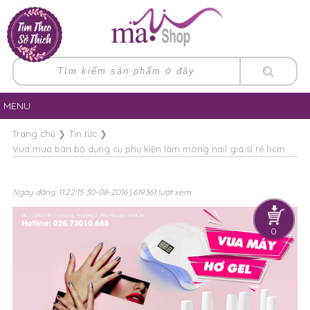
MENU
Trang chủ
❯
Tin tức
❯
Vua mua bán bộ dụng cụ phụ kiện làm móng nail giá sỉ rẻ hcm
Ngày đăng: 11:22:15 30-08-2016 | 619361 lượt xem
0