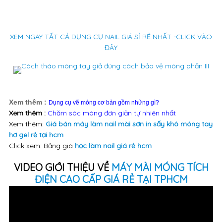
XEM NGAY TẤT CẢ DỤNG CỤ NAIL GIÁ SỈ RẺ NHẤT -CLICK VÀO
ĐÂY
Xem thêm :
Dụng cụ vẽ móng cơ bản gồm những gì?
Xem thêm :
Chăm sóc móng đơn giản tự nhiên nhất
Xem thêm:
Giá bán máy làm nail mài sơn in sấy khô móng tay
hơ gel rẻ tại hcm
Click xem: Bảng giá
học làm nail giá rẻ hcm
VIDEO GIỚI THIỆU VỀ
MÁY MÀI MÓNG TÍCH
ĐIỆN CAO CẤP GIÁ RẺ TẠI TPHCM