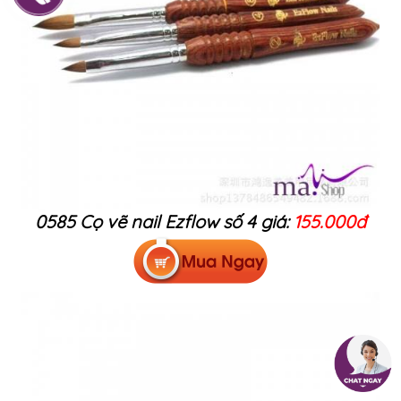
0585 Cọ vẽ nail Ezflow số 4 giá:
155.000đ