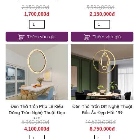
2,830,000đ
3,580,000đ
1,700,000đ
2,150,000đ
Thêm vào giỏ
Thêm vào giỏ
Đèn Thả Trần Pha Lê Kiểu
Đèn Thả Trần DIY Nghệ Thuật
Dáng Tròn Nghệ Thuật Đẹp
Bắc Âu Đẹp Mắt 139
140
6,830,000đ
14,580,000đ
4,100,000đ
8,750,000đ