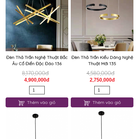
Đèn Thả Trần Nghệ Thuật Bắc
Đèn Thả Trần Kiểu Dáng Nghệ
Âu Cổ Điển Độc Đáo 136
Thuật Mới 135
8,170,000đ
4,580,000đ
4,900,000đ
2,750,000đ
Thêm vào giỏ
Thêm vào giỏ