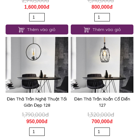
2,910,000đ
1,510,000đ
1,600,000đ
800,000đ
Thêm vào giỏ
Thêm vào giỏ
Đèn Thả Trần Nghệ Thuật Tối
Đèn Thả Trần Xoắn Cổ Điển
Giản Đẹp 128
127
1,790,000đ
1,320,000đ
950,000đ
700,000đ