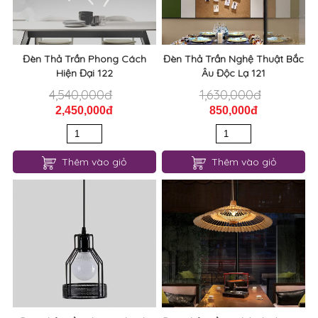
Đèn Thả Trần Phong Cách
Đèn Thả Trần Nghệ Thuật Bắc
Hiện Đại 122
Âu Độc Lạ 121
4,540,000đ
1,630,000đ
2,450,000đ
850,000đ
Thêm vào giỏ
Thêm vào giỏ