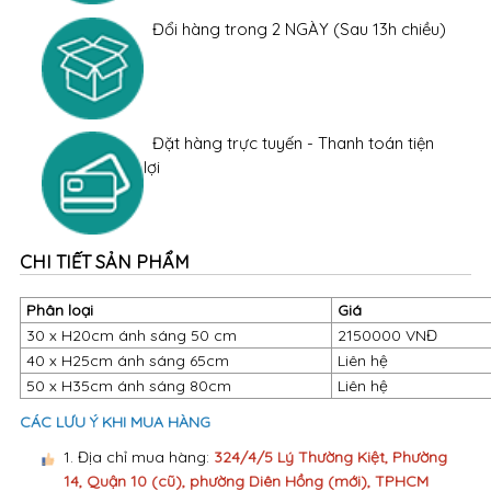
Đổi hàng trong 2 NGÀY (Sau 13h chiều)
Đặt hàng trực tuyến - Thanh toán tiện
lợi
CHI TIẾT SẢN PHẨM
Phân loại
Giá
30 x H20cm ánh sáng 50 cm
2150000 VNĐ
40 x H25cm ánh sáng 65cm
Liên hệ
50 x H35cm ánh sáng 80cm
Liên hệ
CÁC LƯU Ý KHI MUA HÀNG
1. Địa chỉ mua hàng:
324/4/5 Lý Thường Kiệt, Phường
14, Quận 10 (cũ), phường Diên Hồng (mới), TPHCM