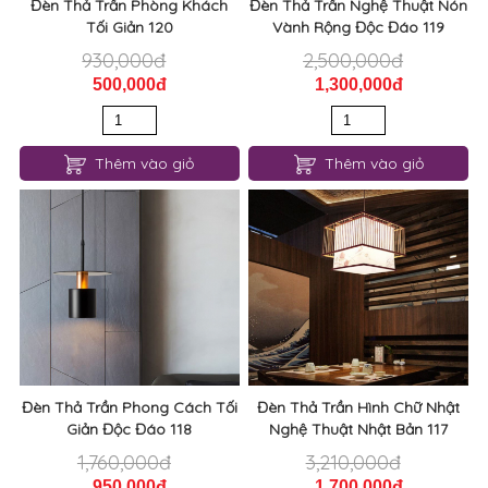
Đèn Thả Trần Phòng Khách
Đèn Thả Trần Nghệ Thuật Nón
Tối Giản 120
Vành Rộng Độc Đáo 119
930,000đ
2,500,000đ
500,000đ
1,300,000đ
Thêm vào giỏ
Thêm vào giỏ
Đèn Thả Trần Phong Cách Tối
Đèn Thả Trần Hình Chữ Nhật
Giản Độc Đáo 118
Nghệ Thuật Nhật Bản 117
1,760,000đ
3,210,000đ
950,000đ
1,700,000đ