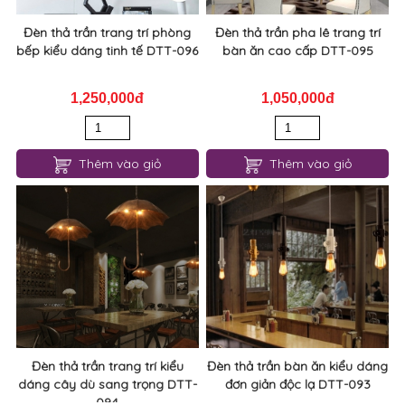
Đèn thả trần trang trí phòng
Đèn thả trần pha lê trang trí
bếp kiểu dáng tinh tế DTT-096
bàn ăn cao cấp DTT-095
1,250,000đ
1,050,000đ
Thêm vào giỏ
Thêm vào giỏ
Đèn thả trần trang trí kiểu
Đèn thả trần bàn ăn kiểu dáng
dáng cây dù sang trọng DTT-
đơn giản độc lạ DTT-093
094