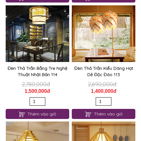
Đèn Thả Trần Bằng Tre Nghệ
Đèn Thả Trần Kiểu Dáng Hạt
Thuật Nhật Bản 114
Dẻ Độc Đáo 113
2,780,000đ
2,690,000đ
1,500,000đ
1,400,000đ
Thêm vào giỏ
Thêm vào giỏ