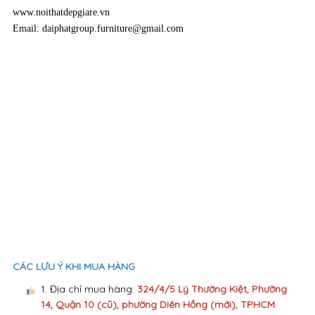
CÁC LƯU Ý KHI MUA HÀNG
1. Địa chỉ mua hàng:
324/4/5 Lý Thường Kiệt, Phường
14, Quận 10 (cũ), phường Diên Hồng (mới), TPHCM
2. Vui lòng liên hệ:
0978357900
để được giải đáp và
hỗ trợ tư vấn.
3. Vui lòng kiểm tra kỹ hóa đơn, số tiền thừa trước khi
rời quầy thanh toán.
4. Mọi khiếu nại về thanh toán không được giải quyết