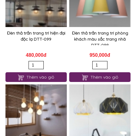
Đèn thả trần trang trí hiện đại
Đèn thả trần trang trí phòng
độc lạ DTT-099
khách màu sắc trang nhã
DTT-098
480,000đ
950,000đ
Thêm vào giỏ
Thêm vào giỏ
Đèn thả trần bằng gỗ trang trí
Đèn thả trần trang trí phòng
hiện đại DTT-097
bếp kiểu dáng tinh tế DTT-096
350,000đ
1,250,000đ