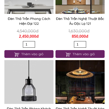
4,540,000đ
1,630,000đ
2,450,000đ
850,000đ
Thêm vào giỏ
Thêm vào giỏ
Đèn Thả Trần Phòng Khách
Đèn Thả Trần Nghệ Thuật Nón
Tối Giản 120
Vành Rộng Độc Đáo 119
930,000đ
2,500,000đ
500,000đ
1,300,000đ