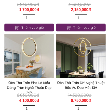
Thêm vào giỏ
Thêm vào giỏ
Đèn Thả Trần Pha Lê Kiểu
Đèn Thả Trần DIY Nghệ Thuật
Dáng Tròn Nghệ Thuật Đẹp
Bắc Âu Đẹp Mắt 139
140
6,830,000đ
14,580,000đ
4,100,000đ
8,750,000đ
Thêm vào giỏ
Thêm vào giỏ