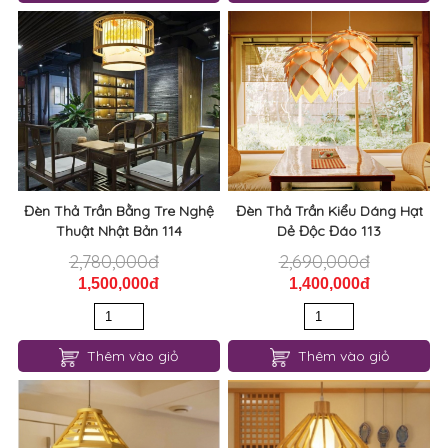
Đèn Thả Trần Bằng Tre Nghệ
Đèn Thả Trần Kiểu Dáng Hạt
Thuật Nhật Bản 114
Dẻ Độc Đáo 113
2,780,000đ
2,690,000đ
1,500,000đ
1,400,000đ
Thêm vào giỏ
Thêm vào giỏ