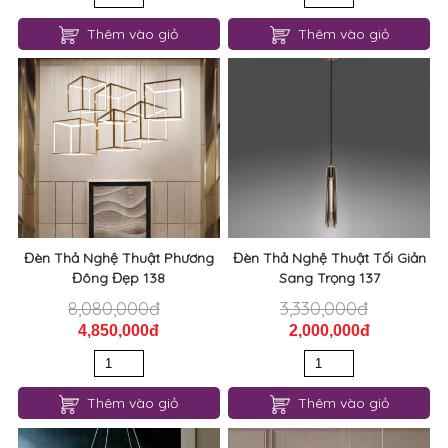
Đèn Thả Nghệ Thuật Phương
Đèn Thả Nghệ Thuật Tối Giản
Đông Đẹp 138
Sang Trọng 137
8,080,000đ
3,330,000đ
4,850,000đ
2,000,000đ
Thêm vào giỏ
Thêm vào giỏ