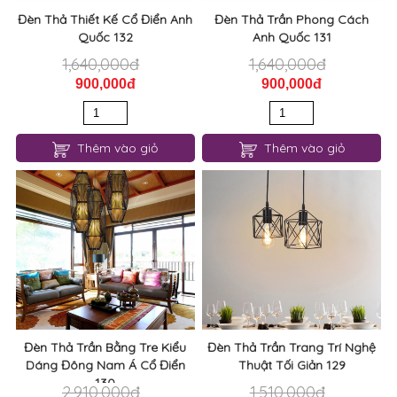
Thêm vào giỏ
Thêm vào giỏ
Đèn Thả Trần Bằng Tre Kiểu
Đèn Thả Trần Trang Trí Nghệ
Dáng Đông Nam Á Cổ Điển
Thuật Tối Giản 129
130
2,910,000đ
1,510,000đ
1,600,000đ
800,000đ
Thêm vào giỏ
Thêm vào giỏ