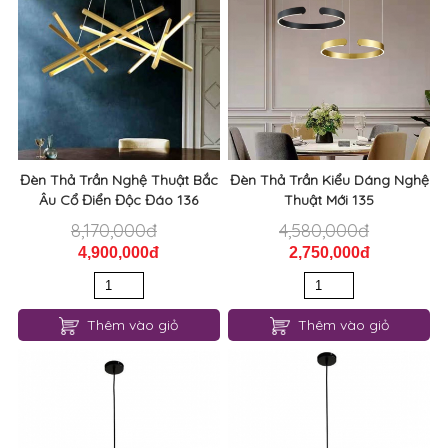
Đèn Thả Trần Nghệ Thuật Bắc
Đèn Thả Trần Kiểu Dáng Nghệ
Âu Cổ Điển Độc Đáo 136
Thuật Mới 135
8,170,000đ
4,580,000đ
4,900,000đ
2,750,000đ
Thêm vào giỏ
Thêm vào giỏ
Đèn Thả Trần Dài Phong Cách
Đèn Thả Trần Thủy Tinh Thiết