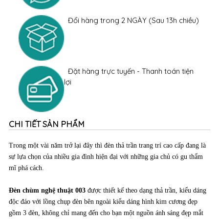
Đặt hàng trực tuyến - Thanh toán tiện
lợi
CHI TIẾT SẢN PHẨM
Trong một vài năm trở lại đây thì đèn thả trần trang trí cao cấp đang là
sự lựa chọn của nhiều gia đình hiện đại với những gia chủ có gu thẩm
mĩ phá cách.
Đèn chùm nghệ thuật 003
được thiết kế theo dạng thả trần, kiểu dáng
độc đáo với lồng chụp đèn bên ngoài kiểu dáng hình kim cương đẹp
gồm 3 đèn, không chỉ mang đến cho bạn một nguồn ánh sáng đẹp mắt
chiếc đèn còn tạo ra một không gian lãng mạn, được sử dụng đảm bảo
cung cấp nguồn sáng ổn định, không gây hại cho thị giác. Chiếc đèn sẽ
là lựa chọn tối đa cho phòng khách thêm sang trọng, đẳng cấp, thể hiện
được đẳng cấp cá nhân và gu thẩm mỹ của gia chủ.