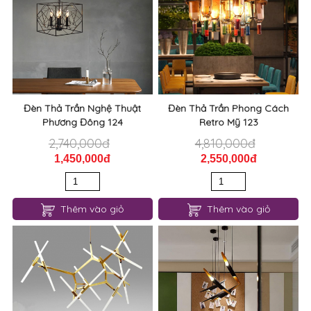
Đèn Thả Trần Nghệ Thuật
Đèn Thả Trần Phong Cách
Phương Đông 124
Retro Mỹ 123
2,740,000đ
4,810,000đ
1,450,000đ
2,550,000đ
Thêm vào giỏ
Thêm vào giỏ
Đèn Thả Trần Phong Cách
Đèn Thả Trần Nghệ Thuật Bắc
Hiện Đại 122
Âu Độc Lạ 121