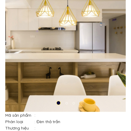
Mã sản phẩm
:
Phân loại
: Đèn thả trần
Thương hiệu
:
Lượt xem
: 5548
1,850,000đ
-100%