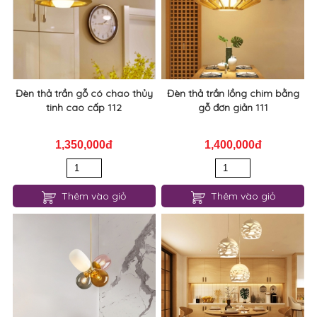
Đèn thả trần gỗ có chao thủy
Đèn thả trần lồng chim bằng
tinh cao cấp 112
gỗ đơn giản 111
1,350,000đ
1,400,000đ
Thêm vào giỏ
Thêm vào giỏ
Đèn thả trần bong bóng thủy
Đèn thả trang trí bàn ăn đơn
tinh đa sắc 110
giản 109/3