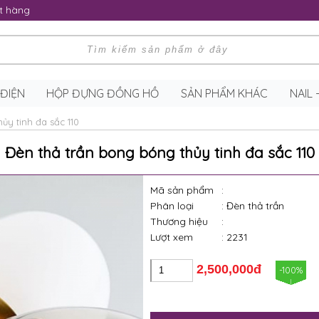
t hàng
 ĐIỆN
HỘP ĐỰNG ĐỒNG HỒ
SẢN PHẨM KHÁC
NAIL
ủy tinh đa sắc 110
Đèn thả trần bong bóng thủy tinh đa sắc 110
Mã sản phẩm
:
Phân loại
: Đèn thả trần
Thương hiệu
:
Lượt xem
: 2231
2,500,000đ
-100%