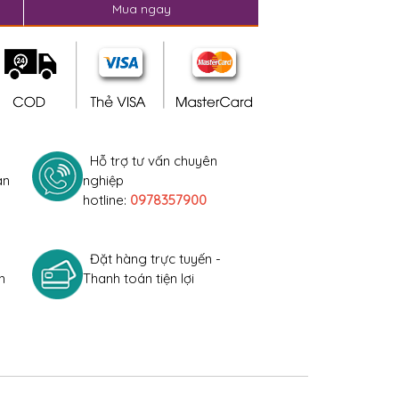
Mua ngay
Hỗ trợ tư vấn chuyên
àn
nghiệp
hotline:
0978357900
Đặt hàng trực tuyến -
h
Thanh toán tiện lợi