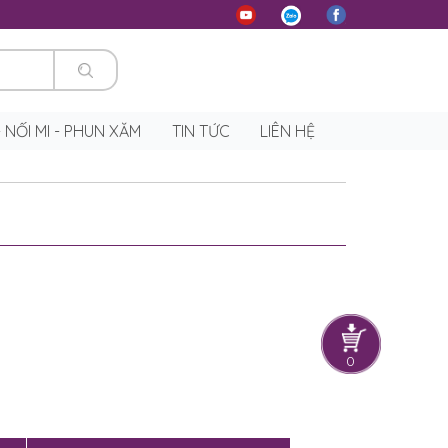
 - NỐI MI - PHUN XĂM
TIN TỨC
LIÊN HỆ
0