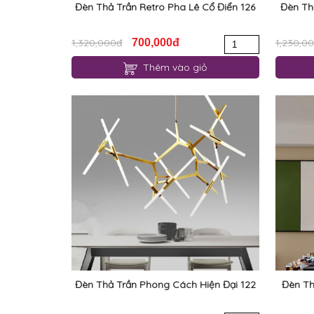
Đèn Thả Trần Retro Pha Lê Cổ Điển 126
Đèn Th
1,320,000đ
700,000đ
1,230,0
Thêm vào giỏ
Đèn Thả Trần Phong Cách Hiện Đại 122
Đèn Th