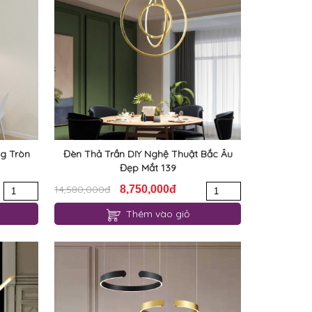
g Tròn
Đèn Thả Trần DIY Nghệ Thuật Bắc Âu
Đẹp Mắt 139
14,580,000đ
8,750,000đ
Thêm vào giỏ