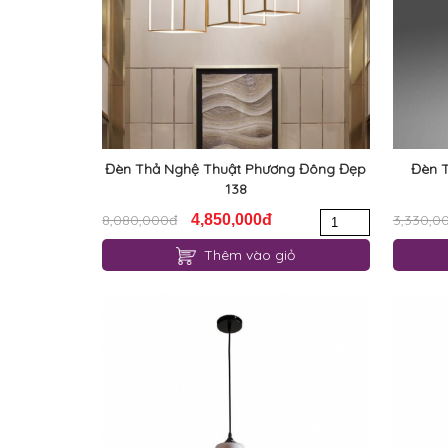
Đèn Thả Nghệ Thuật Phương Đông Đẹp
Đèn T
138
8,080,000đ
4,850,000đ
3,330,0
Thêm vào giỏ