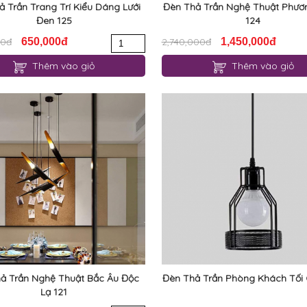
ả Trần Trang Trí Kiểu Dáng Lưới
Đèn Thả Trần Nghệ Thuật Phư
Đen 125
124
00đ
650,000đ
2,740,000đ
1,450,000đ
Thêm vào giỏ
Thêm vào giỏ
ả Trần Nghệ Thuật Bắc Âu Độc
Đèn Thả Trần Phòng Khách Tối 
Lạ 121