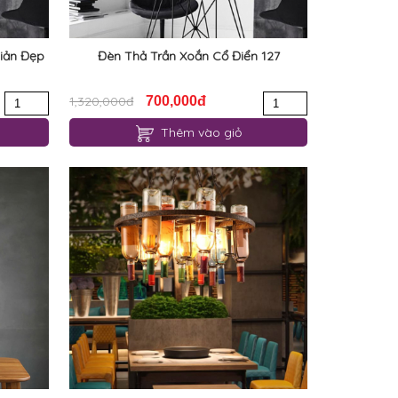
iản Đẹp
Đèn Thả Trần Xoắn Cổ Điển 127
1,320,000đ
700,000đ
Thêm vào giỏ