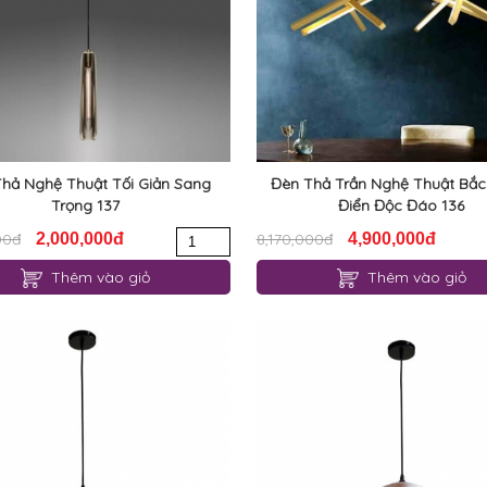
hả Nghệ Thuật Tối Giản Sang
Đèn Thả Trần Nghệ Thuật Bắc
Trọng 137
Điển Độc Đáo 136
00đ
2,000,000đ
8,170,000đ
4,900,000đ
Thêm vào giỏ
Thêm vào giỏ