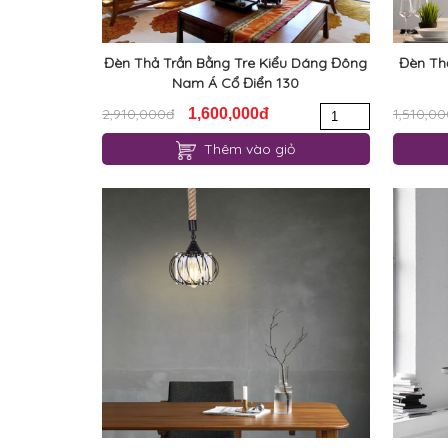
Đèn Thả Trần Bằng Tre Kiểu Dáng Đông
Đèn Thả
Nam Á Cổ Điển 130
2,910,000đ
1,600,000đ
1,510,0
Thêm vào giỏ