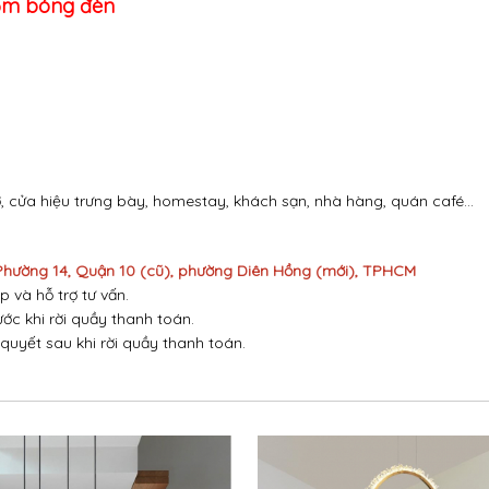
gồm bóng đèn
 cửa hiệu trưng bày, homestay, khách sạn, nhà hàng, quán café...
 Phường 14, Quận 10 (cũ), phường Diên Hồng (mới), TPHCM
p và hỗ trợ tư vấn.
ước khi rời quầy thanh toán.
 quyết sau khi rời quầy thanh toán.