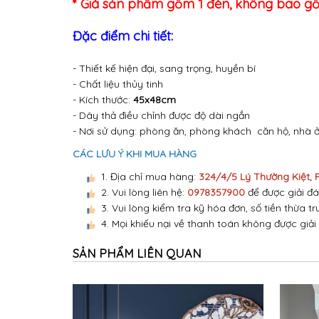
* Giá sản phẩm gồm 1 đèn, không bao 
Đặc điểm chi tiết:
- Thiết kế hiện đại, sang trọng, huyền bí
- Chất liệu thủy tinh
- Kích thước:
45x48cm
- Dây thả điều chỉnh được độ dài ngắn
- Nơi sử dụng: phòng ăn, phòng khách căn hộ, nhà ở,
CÁC LƯU Ý KHI MUA HÀNG
1. Địa chỉ mua hàng:
324/4/5 Lý Thường Kiệt,
2. Vui lòng liên hệ:
0978357900
để được giải đá
3. Vui lòng kiểm tra kỹ hóa đơn, số tiền thừa tr
4. Mọi khiếu nại về thanh toán không được giải
SẢN PHẨM LIÊN QUAN