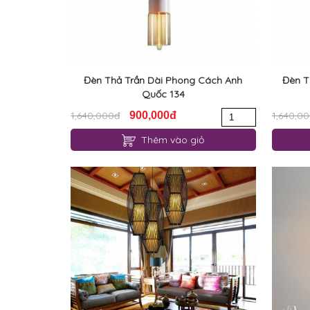
Đèn Thả Trần Dài Phong Cách Anh
Đèn T
Quốc 134
1,640,000đ
900,000đ
1,640,0
Thêm vào giỏ