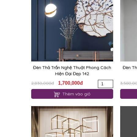
Đèn Thả Trần Nghệ Thuật Phong Cách
Đèn Th
Hiện Đại Đẹp 142
2,830,000đ
1,700,000đ
3,580,0
Thêm vào giỏ