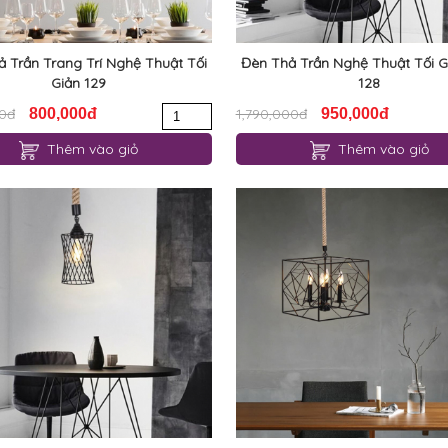
 Trần Trang Trí Nghệ Thuật Tối
Đèn Thả Trần Nghệ Thuật Tối G
Giản 129
128
00đ
800,000đ
1,790,000đ
950,000đ
Thêm vào giỏ
Thêm vào giỏ