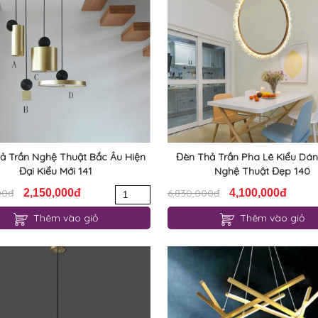
ả Trần Nghệ Thuật Bắc Âu Hiện
Đèn Thả Trần Pha Lê Kiểu Dán
Đại Kiểu Mới 141
Nghệ Thuật Đẹp 140
00đ
2,150,000đ
6,830,000đ
4,100,000đ
Thêm vào giỏ
Thêm vào giỏ