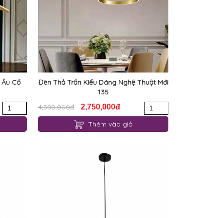
 Âu Cổ
Đèn Thả Trần Kiểu Dáng Nghệ Thuật Mới
135
4,580,000đ
2,750,000đ
Thêm vào giỏ