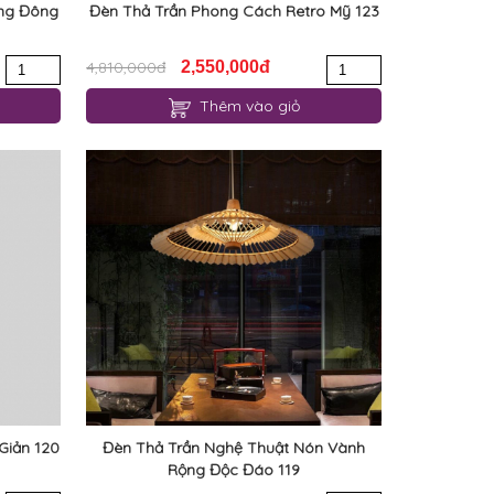
ơng Đông
Đèn Thả Trần Phong Cách Retro Mỹ 123
4,810,000đ
2,550,000đ
Thêm vào giỏ
Giản 120
Đèn Thả Trần Nghệ Thuật Nón Vành
Rộng Độc Đáo 119