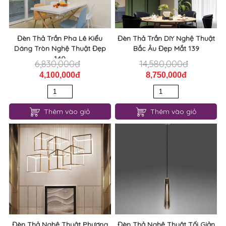
Đèn Thả Trần Pha Lê Kiểu
Đèn Thả Trần DIY Nghệ Thuật
Dáng Tròn Nghệ Thuật Đẹp
Bắc Âu Đẹp Mắt 139
140
6,830,000đ
14,580,000đ
4,100,000đ
8,750,000đ
Thêm vào giỏ
Thêm vào giỏ
Đèn Thả Nghệ Thuật Phương
Đèn Thả Nghệ Thuật Tối Giản