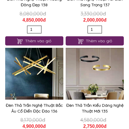
Đông Đẹp 138
Sang Trọng 137
8,080,000đ
3,330,000đ
4,850,000đ
2,000,000đ
Thêm vào giỏ
Thêm vào giỏ
Đèn Thả Trần Nghệ Thuật Bắc
Đèn Thả Trần Kiểu Dáng Nghệ
Âu Cổ Điển Độc Đáo 136
Thuật Mới 135
8,170,000đ
4,580,000đ
4,900,000đ
2,750,000đ