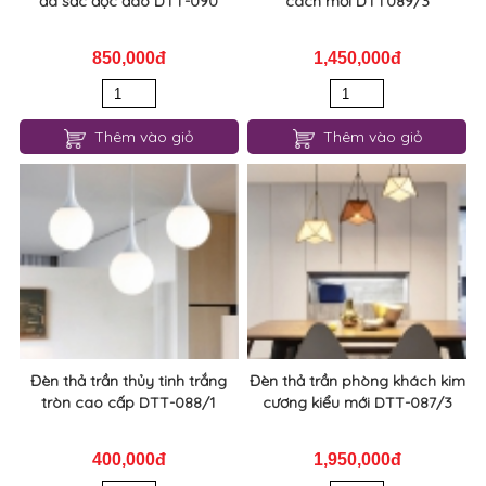
đa sắc độc đáo DTT-090
cách mới DTT089/3
850,000đ
1,450,000đ
Thêm vào giỏ
Thêm vào giỏ
Đèn thả trần thủy tinh trắng
Đèn thả trần phòng khách kim
tròn cao cấp DTT-088/1
cương kiểu mới DTT-087/3
400,000đ
1,950,000đ