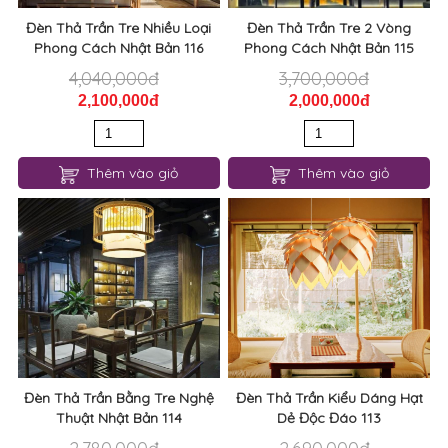
Đèn Thả Trần Tre Nhiều Loại
Đèn Thả Trần Tre 2 Vòng
Phong Cách Nhật Bản 116
Phong Cách Nhật Bản 115
4,040,000đ
3,700,000đ
2,100,000đ
2,000,000đ
Thêm vào giỏ
Thêm vào giỏ
Đèn Thả Trần Bằng Tre Nghệ
Đèn Thả Trần Kiểu Dáng Hạt
Thuật Nhật Bản 114
Dẻ Độc Đáo 113