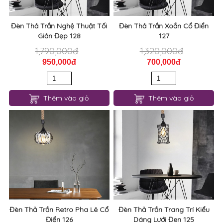
Đèn Thả Trần Nghệ Thuật Tối
Đèn Thả Trần Xoắn Cổ Điển
Giản Đẹp 128
127
1,790,000đ
1,320,000đ
950,000đ
700,000đ
Thêm vào giỏ
Thêm vào giỏ
Đèn Thả Trần Retro Pha Lê Cổ
Đèn Thả Trần Trang Trí Kiểu
Điển 126
Dáng Lưới Đen 125