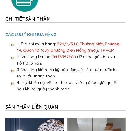
CHI TIẾT SẢN PHẨM
CÁC LƯU Ý KHI MUA HÀNG
1. Địa chỉ mua hàng:
324/4/5 Lý Thường Kiệt, Phường
14, Quận 10 (cũ), phường Diên Hồng (mới), TPHCM
2. Vui lòng liên hệ:
0978357900
để được giải đáp và
hỗ trợ tư vấn.
3. Vui lòng kiểm tra kỹ hóa đơn, số tiền thừa trước khi
rời quầy thanh toán.
4. Mọi khiếu nại về thanh toán không được giải quyết
sau khi rời quầy thanh toán.
SẢN PHẨM LIÊN QUAN