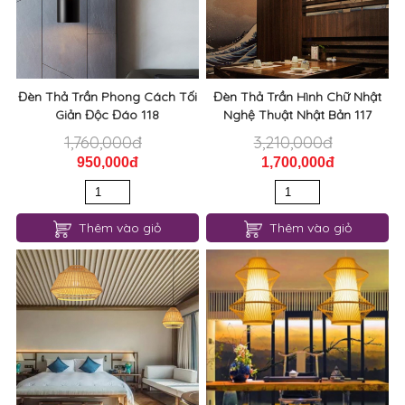
Đèn Thả Trần Phong Cách Tối
Đèn Thả Trần Hình Chữ Nhật
Giản Độc Đáo 118
Nghệ Thuật Nhật Bản 117
1,760,000đ
3,210,000đ
950,000đ
1,700,000đ
Thêm vào giỏ
Thêm vào giỏ