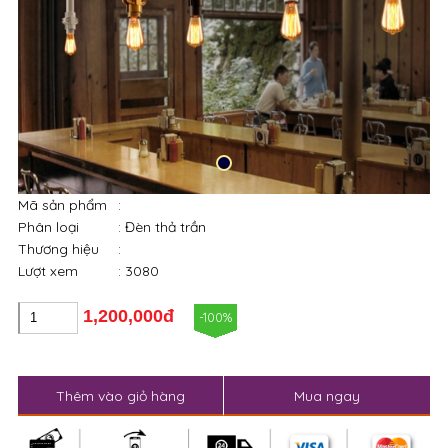
Mã sản phẩm
:
Phân loại
: Đèn thả trần
Thương hiệu
:
Lượt xem
: 3080
1,200,000đ
-100%
Thêm vào giỏ hàng
Mua ngay