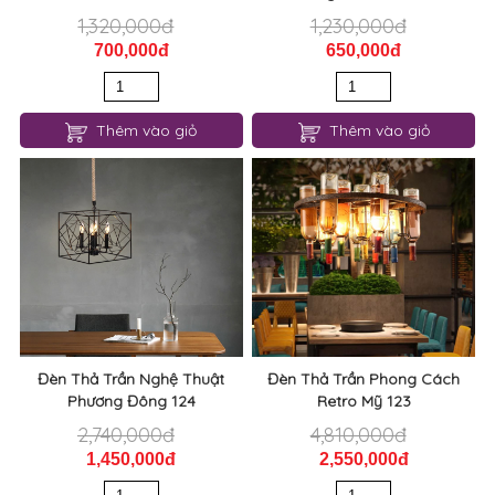
1,320,000đ
1,230,000đ
700,000đ
650,000đ
Thêm vào giỏ
Thêm vào giỏ
Đèn Thả Trần Nghệ Thuật
Đèn Thả Trần Phong Cách
Phương Đông 124
Retro Mỹ 123
2,740,000đ
4,810,000đ
1,450,000đ
2,550,000đ