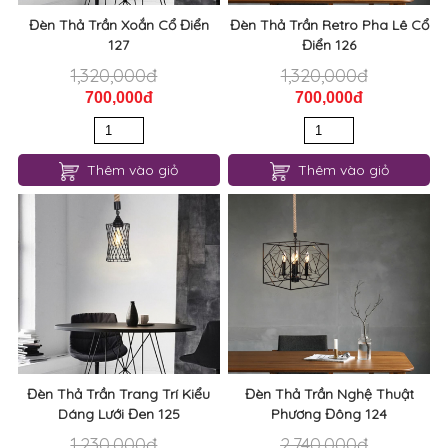
Đèn Thả Trần Xoắn Cổ Điển
Đèn Thả Trần Retro Pha Lê Cổ
127
Điển 126
1,320,000đ
1,320,000đ
700,000đ
700,000đ
Thêm vào giỏ
Thêm vào giỏ
Đèn Thả Trần Trang Trí Kiểu
Đèn Thả Trần Nghệ Thuật
Dáng Lưới Đen 125
Phương Đông 124
1,230,000đ
2,740,000đ