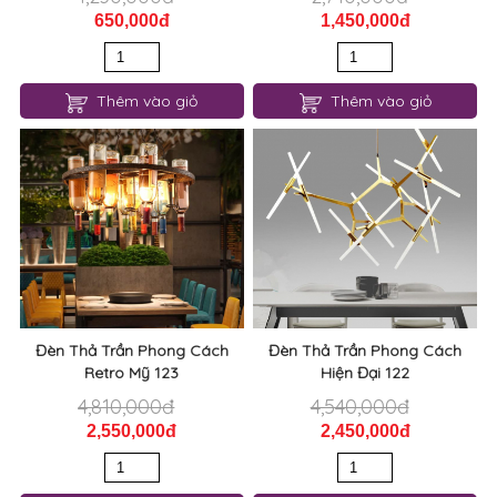
650,000đ
1,450,000đ
Thêm vào giỏ
Thêm vào giỏ
Đèn Thả Trần Phong Cách
Đèn Thả Trần Phong Cách
Retro Mỹ 123
Hiện Đại 122
4,810,000đ
4,540,000đ
2,550,000đ
2,450,000đ