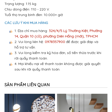
Trọng lượng: 1.15 kg
Chịu dòng điện: 110 - 220 V.
Tuổi thọ trung bình đèn: 10.000+ giờ
CÁC LƯU Ý KHI MUA HÀNG
1. Địa chỉ mua hàng:
324/4/5 Lý Thường Kiệt, Phường
14, Quận 10 (cũ), phường Diên Hồng (mới), TPHCM
2. Vui lòng liên hệ:
0978357900
để được giải đáp và
hỗ trợ tư vấn.
3. Vui lòng kiểm tra kỹ hóa đơn, số tiền thừa trước khi
rời quầy thanh toán.
4. Mọi khiếu nại về thanh toán không được giải quyết
sau khi rời quầy thanh toán.
SẢN PHẨM LIÊN QUAN