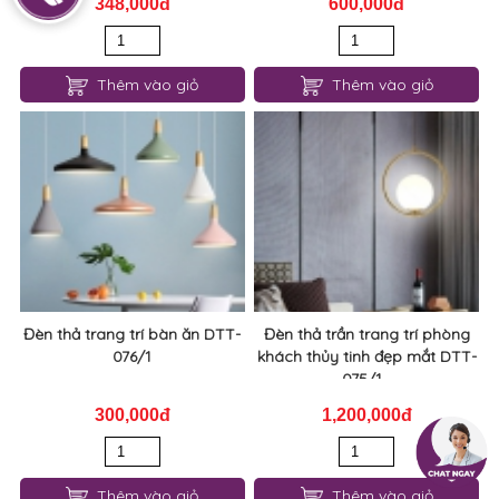
348,000đ
600,000đ
Thêm vào giỏ
Thêm vào giỏ
Đèn thả trang trí bàn ăn DTT-
Đèn thả trần trang trí phòng
076/1
khách thủy tinh đẹp mắt DTT-
075/1...
300,000đ
1,200,000đ
Thêm vào giỏ
Thêm vào giỏ