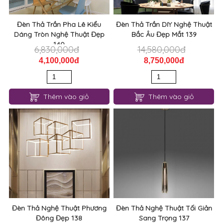
Đèn Thả Trần Pha Lê Kiểu
Đèn Thả Trần DIY Nghệ Thuật
Dáng Tròn Nghệ Thuật Đẹp
Bắc Âu Đẹp Mắt 139
140
6,830,000đ
14,580,000đ
4,100,000đ
8,750,000đ
Thêm vào giỏ
Thêm vào giỏ
Đèn Thả Nghệ Thuật Phương
Đèn Thả Nghệ Thuật Tối Giản
Đông Đẹp 138
Sang Trọng 137