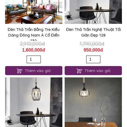
Đèn Thả Trần Bằng Tre Kiểu
Đèn Thả Trần Nghệ Thuật Tối
Dáng Đông Nam Á Cổ Điển
Giản Đẹp 128
130
2,910,000đ
1,790,000đ
1,600,000đ
950,000đ
Thêm vào giỏ
Thêm vào giỏ