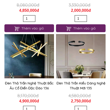
8,080,000đ
3,330,000đ
4,850,000đ
2,000,000đ
Thêm vào giỏ
Thêm vào giỏ
Đèn Thả Trần Nghệ Thuật Bắc
Đèn Thả Trần Kiểu Dáng Nghệ
Âu Cổ Điển Độc Đáo 136
Thuật Mới 135
8,170,000đ
4,580,000đ
4,900,000đ
2,750,000đ