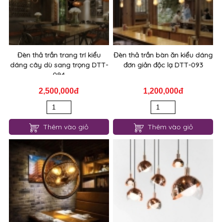
Đèn thả trần trang trí kiểu
Đèn thả trần bàn ăn kiểu dáng
dáng cây dù sang trọng DTT-
đơn giản độc lạ DTT-093
094
2,500,000đ
1,200,000đ
Thêm vào giỏ
Thêm vào giỏ