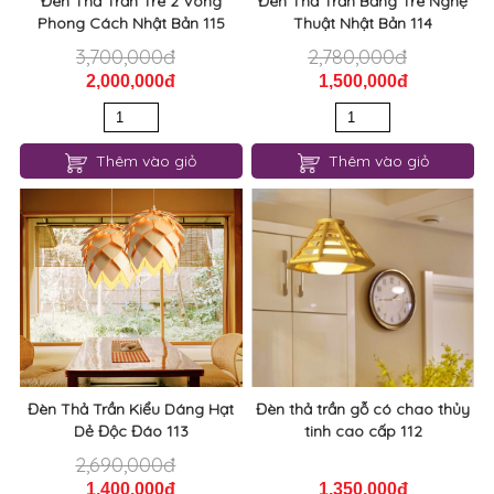
Đèn Thả Trần Tre 2 Vòng
Đèn Thả Trần Bằng Tre Nghệ
Phong Cách Nhật Bản 115
Thuật Nhật Bản 114
3,700,000đ
2,780,000đ
2,000,000đ
1,500,000đ
Thêm vào giỏ
Thêm vào giỏ
Đèn Thả Trần Kiểu Dáng Hạt
Đèn thả trần gỗ có chao thủy
Dẻ Độc Đáo 113
tinh cao cấp 112
2,690,000đ
1,400,000đ
1,350,000đ